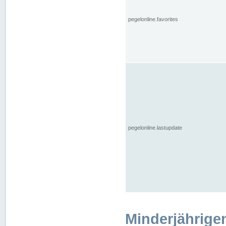
pegelonline.favorites
pegelonline.lastupdate
Minderjährige