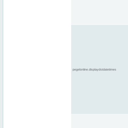
pegelonline.displaydstdatetimes