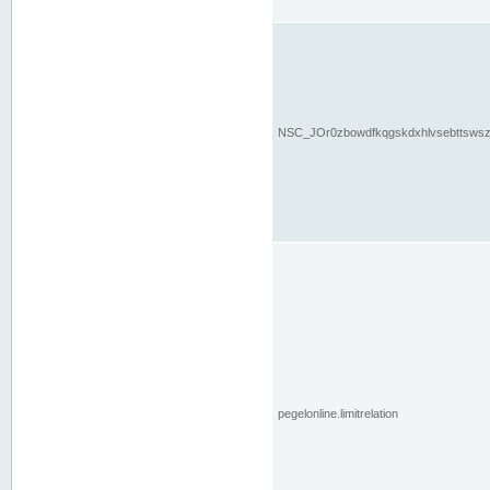
NSC_JOr0zbowdfkqgskdxhlvsebttsws
pegelonline.limitrelation