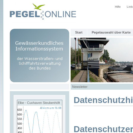
Hilfe
Link
Start
Pegelauswahl über Karte
Newsletter
Datenschutzh
Elbe - Cuxhaven Steubenhöft
Datenschutzer