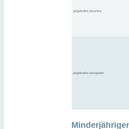
pegelonline.favorites
pegelonline.lastupdate
Minderjährige