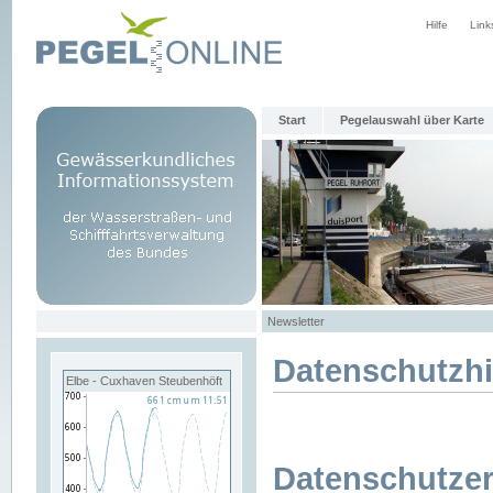
Hilfe
Link
Start
Pegelauswahl über Karte
Newsletter
Datenschutzh
Elbe - Cuxhaven Steubenhöft
Datenschutzer