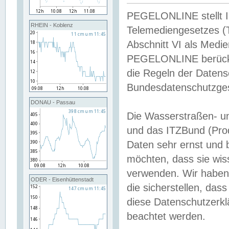
PEGELONLINE stellt Inh
RHEIN - Koblenz
Telemediengesetzes (
Abschnitt VI als Medie
PEGELONLINE berücksi
die Regeln der Date
Bundesdatenschutzge
DONAU - Passau
Die Wasserstraßen- u
und das ITZBund (Pro
Daten sehr ernst und 
möchten, dass sie wis
verwenden. Wir haben
ODER - Eisenhüttenstadt
die sicherstellen, das
diese Datenschutzerkl
beachtet werden.