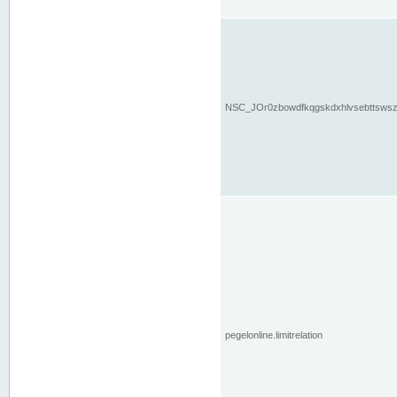
NSC_JOr0zbowdfkqgskdxhlvsebttsws
pegelonline.limitrelation