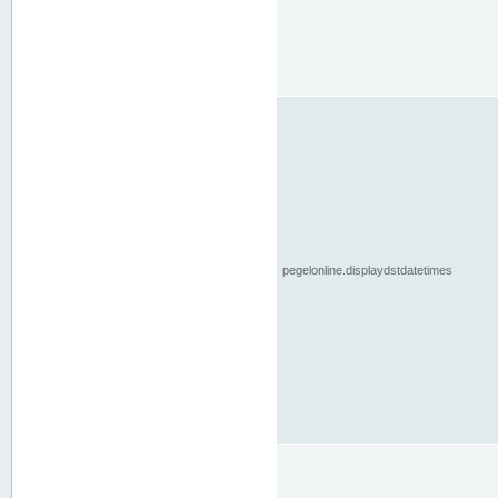
pegelonline.displaydstdatetimes