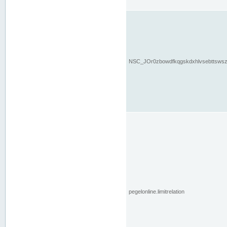
NSC_JOr0zbowdfkqgskdxhlvsebttsws
pegelonline.limitrelation