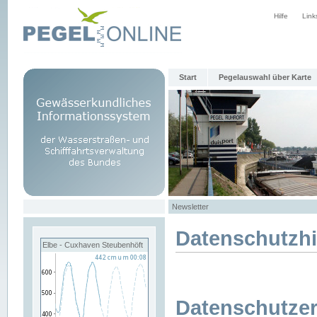
Hilfe
Link
Start
Pegelauswahl über Karte
Newsletter
Datenschutzh
Elbe - Cuxhaven Steubenhöft
Datenschutzer