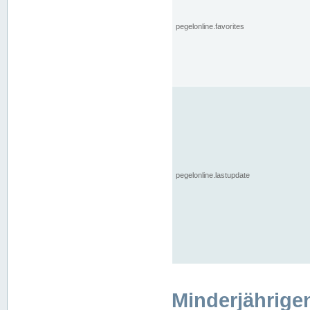
pegelonline.favorites
pegelonline.lastupdate
Minderjährige