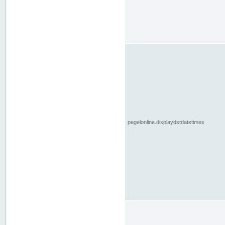
pegelonline.displaydstdatetimes