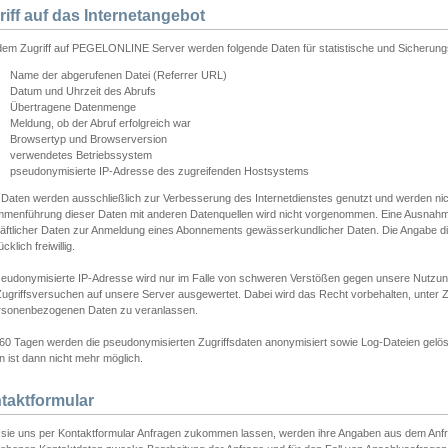
riff auf das Internetangebot
edem Zugriff auf PEGELONLINE Server werden folgende Daten für statistische und Sicherun
Name der abgerufenen Datei (Referrer URL)
Datum und Uhrzeit des Abrufs
Übertragene Datenmenge
Meldung, ob der Abruf erfolgreich war
Browsertyp und Browserversion
verwendetes Betriebssystem
pseudonymisierte IP-Adresse des zugreifenden Hostsystems
 Daten werden ausschließlich zur Verbesserung des Internetdienstes genutzt und werden ni
menführung dieser Daten mit anderen Datenquellen wird nicht vorgenommen. Eine Ausnahme 
äftlicher Daten zur Anmeldung eines Abonnements gewässerkundlicher Daten. Die Angabe die
cklich freiwillig.
seudonymisierte IP-Adresse wird nur im Falle von schweren Verstößen gegen unsere Nutzun
Zugriffsversuchen auf unsere Server ausgewertet. Dabei wird das Recht vorbehalten, unter Z
rsonenbezogenen Daten zu veranlassen.
60 Tagen werden die pseudonymisierten Zugriffsdaten anonymisiert sowie Log-Dateien gelösc
 ist dann nicht mehr möglich.
taktformular
sie uns per Kontaktformular Anfragen zukommen lassen, werden ihre Angaben aus dem Anfrag