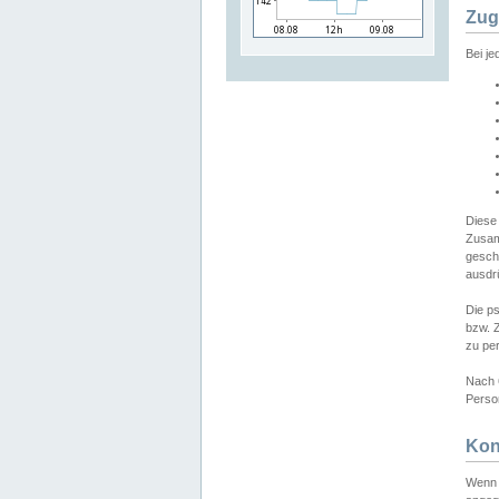
Zug
Bei j
Diese
Zusam
gesch
ausdrü
Die p
bzw. 
zu pe
Nach 
Person
Kon
Wenn 