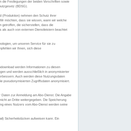
 die Festlegungen der beiden Vorschriften sowie
hutzgesetz (BDSG).
 (Produktion) nehmen den Schutz ihrer
ir möchten, dass sie wissen, wann wir welche
etroffen, die sicherstellen, dass die
 als auch von externen Dienstleistern beachtet
ologien, um unseren Service für sie zu
fehlen wir Ihnen, sich diese
endownload werden Informationen zu diesen
ogen und werden ausschließlich in anonymisierter
verbessern. Auch werden diese Nutzungsdaten
ie pseudonymisierten Zugriffsdaten anonymisiert.
her Daten zur Anmeldung am Abo-Dienst. Die Angabe
 nicht an Dritte weitergegeben. Die Speicherung
dung eines Nutzers vom Abo-Dienst werden seine
il) Sicherheitslücken aufweisen kann. Ein