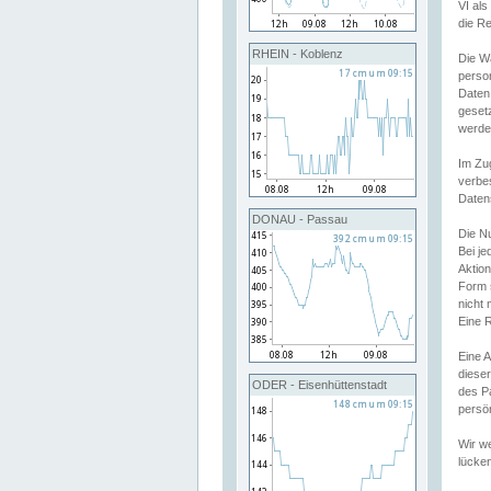
VI al
die R
RHEIN - Koblenz
Die W
perso
Daten
geset
werde
Im Zu
verbe
Daten
DONAU - Passau
Die N
Bei j
Aktion
Form 
nicht 
Eine R
Eine 
dieser
ODER - Eisenhüttenstadt
des P
persön
Wir we
lücken