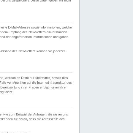
ei uns gespeichert. Diese Daten geben wir nicht
 eine E-Mail-Adresse sowie Informationen, welche
it dem Empfang des Newsletters einverstanden
sand der angeforderten Informationen und geben
 Versand des Newsletters können sie jederzeit
, werden an Dritte nur übermittelt, soweit dies
lle von Angriffen auf die Internetinfrastruktur des
Beantwortung ihrer Fragen erfolgt nur mit ihrer
gt nicht.
, wie zum Beispiel der Anfragen, die sie an uns
erkennen sie daran, dass die Adresszeile des