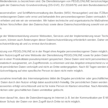
s Mediendienste zu bezeichnen sind. Die Dienstleistungen von PEGELONLINE berücksichtigen
egeln der Datenschutz-Grundverordnung (DS-GVO, EU 2016/679) und dem Bundesdatensc
asserstraßen- und Schifffahrtsverwaltung des Bundes (WSV, Herausgeber) und das ITZBund
nenbezogenen Daten sehr ernst und behandeln ihre personenbezogenen Daten vertraulich. W
 erheben und wie wir sie verwenden. Wir haben technische und organisatorische Maßnahmen g
zlichen Vorschriften über den Datenschutz sowie diese Datenschutzerklärung sowohl von uns
n.
ge der Weiterentwicklung unserer Webseiten, Services und der Implementierung neuer Techn
ssern, können auch Änderungen dieser Datenschutzerklärung erforderlich werden. Daher emp
schutzerklärung ab und zu erneut durchzulesen.
utzung von PEGELONLINE ist in der Regel ohne Angabe personenbezogener Daten möglich.
edem Nutzerzugriff auf eine Webseite der Dienstleistung PEGELONLINE sowie für jeden Dat
en in einer Protokolldatei pseudonymisiert gespeichert. Diese Daten sind nicht personenbez
statistisch ausgewertet, um Zugriffstrends zu erkennen und das Angebot entsprechend zu 
mit persönlichen Daten verknüpft und nicht an Dritte weitergegeben. Nach 60 Tagen werden d
ückverfolgung auf eine spezifische Person ist dann nicht mehr möglich.
Ausnahme innerhalb des Internetangebotes bildet die Eingabe persönlicher oder geschäftlic
 Daten durch den Nutzer erfolgt dabei ausdrücklich freiwillig. Die persönlichen Daten werden
asswortes erfolgt verschlüsselt und ist für keine Person im Klartext einsehbar. Nach Abmel
lichen oder geschäftlichen Daten unmittelbar gelöscht.
isen darauf hin, dass die Datenübertragung im Internet (z.B. bei der Kommunikation per E-Ma
loser Schutz der Daten vor dem Zugriff durch Dritte ist nicht möglich.