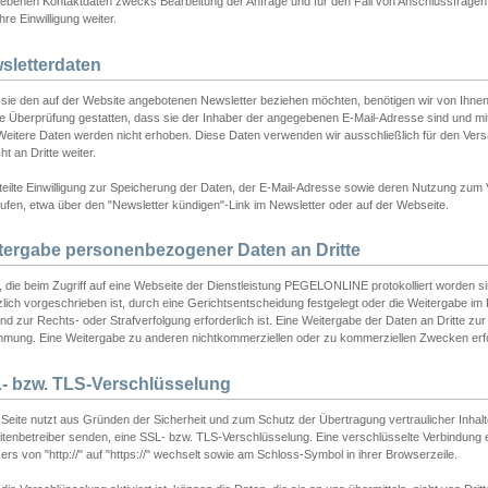
ebenen Kontaktdaten zwecks Bearbeitung der Anfrage und für den Fall von Anschlussfragen b
hre Einwilligung weiter.
sletterdaten
sie den auf der Website angebotenen Newsletter beziehen möchten, benötigen wir von Ihnen
ie Überprüfung gestatten, dass sie der Inhaber der angegebenen E-Mail-Adresse sind und m
 Weitere Daten werden nicht erhoben. Diese Daten verwenden wir ausschließlich für den Ver
cht an Dritte weiter.
teilte Einwilligung zur Speicherung der Daten, der E-Mail-Adresse sowie deren Nutzung zum
ufen, etwa über den "Newsletter kündigen"-Link im Newsletter oder auf der Webseite.
tergabe personenbezogener Daten an Dritte
 die beim Zugriff auf eine Webseite der Dienstleistung PEGELONLINE protokolliert worden sind
lich vorgeschrieben ist, durch eine Gerichtsentscheidung festgelegt oder die Weitergabe im Fa
d zur Rechts- oder Strafverfolgung erforderlich ist. Eine Weitergabe der Daten an Dritte zur 
mmung. Eine Weitergabe zu anderen nichtkommerziellen oder zu kommerziellen Zwecken erfol
- bzw. TLS-Verschlüsselung
Seite nutzt aus Gründen der Sicherheit und zum Schutz der Übertragung vertraulicher Inhalte
eitenbetreiber senden, eine SSL- bzw. TLS-Verschlüsselung. Eine verschlüsselte Verbindung 
rs von "http://" auf "https://" wechselt sowie am Schloss-Symbol in ihrer Browserzeile.