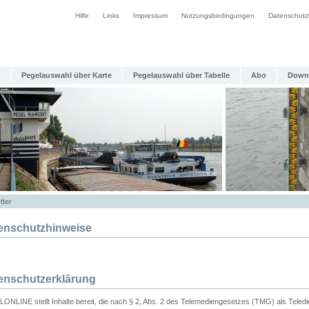
Hilfe
Links
Impressum
Nutzungsbedingungen
Datenschutz
Pegelauswahl über Karte
Pegelauswahl über Tabelle
Abo
Down
tter
enschutzhinweise
enschutzerklärung
ONLINE stellt Inhalte bereit, die nach § 2, Abs. 2 des Telemediengesetzes (TMG) als Teled