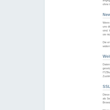
angeg
ohne i
New
Wenn 
uns d
sind.
sie ni
Die er
widerr
Wei
Daten,
gesetz
ITZBun
Zusti
SSL
Diese 
als S
Browse