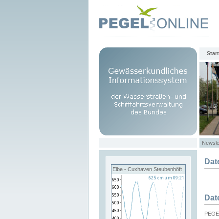
Start
Newsle
Dat
Elbe - Cuxhaven Steubenhöft
Dat
PEGEL