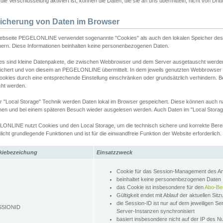
ie Verschlüsselung aktiviert ist, können die Daten, die sie an uns übermitteln, nicht von Dri
icherung von Daten im Browser
ebseite PEGELONLINE verwendet sogenannte "Cookies" als auch den lokalen Speicher des 
hern. Diese Informationen beinhalten keine personenbezogenen Daten.
es sind kleine Datenpakete, die zwischen Webbrowser und dem Server ausgetauscht werde
ichert und von diesem an PEGELONLINE übermittelt. In dem jeweils genutzten Webbrowser
ookies durch eine entsprechende Einstellung einschränken oder grundsätzlich verhindern. B
cht werden.
er "Local Storage" Technik werden Daten lokal im Browser gespeichert. Diese können auch 
hen und bei einem späteren Besuch wieder ausgelesen werden. Auch Daten im "Local Storag
ONLINE nutzt Cookies und den Local Storage, um die technisch sichere und korrekte Bereit
icht grundlegende Funktionen und ist für die einwandfreie Funktion der Website erforderlich.
kiebezeichung
Einsatzzweck
Cookie für das Session-Management des 
beinhaltet keine personenbezogenen Daten
das Cookie ist insbesondere für den
Abo-Be
Gültigkeit endet mit Ablauf der aktuellen Sit
die Session-ID ist nur auf dem jeweiligen Se
SSIONID
Server-Instanzen synchronisiert
basiert insbesondere nicht auf der IP des N