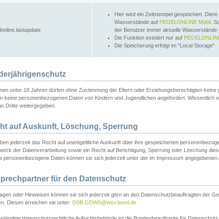
Hier wird ein Zeitstempel gespeichert. Dient
Wasserstände auf
PEGELONLINE Mobil
. S
lonline.lastupdate
der Benutzer immer aktuelle Wasserstände
Die Funktion existiert nur auf
PEGELONLINE
Die Speicherung erfolgt im "Local Storage"
derjährigenschutz
nen unter 18 Jahren dürfen ohne Zustimmung der Eltern oder Erziehungsberechtigten keine
n keine personenbezogenen Daten von Kindern und Jugendlichen angefordert. Wissentlich 
an Dritte weitergegeben.
ht auf Auskunft, Löschung, Sperrung
aben jederzeit das Recht auf unentgeltliche Auskunft über ihre gespeicherten personenbez
weck der Datenverarbeitung sowie ein Recht auf Berichtigung, Sperrung oder Löschung dies
 personenbezogene Daten können sie sich jederzeit unter der im Impressum angegebenen
prechpartner für den Datenschutz
ragen oder Hinweisen können sie sich jederzeit gern an den Datenschutzbeauftragten der Ge
n. Diesen erreichen sie unter:
DSB.GDWS@wsv.bund.de
ständige datenschutzrechtliche Aufsichtsbehörde ist die Bundesbeauftragte für Datenschutz u