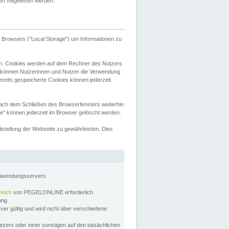
tten mitgelesen werden.
Browsers ("Local Storage") um Informationen zu
n. Cookies werden auf dem Rechner des Nutzers
 können Nutzerinnen und Nutzer die Verwendung
ereits gespeicherte Cookies können jederzeit
nach dem Schließen des Browserfensters weiterhin
e" können jederzeit im Browser gelöscht werden.
stellung der Webseite zu gewährleisten. Dies
Anwendungsservers
reich
von PEGELONLINE erforderlich
zung
rver gültig und wird nicht über verschiedene
utzers oder einer sonstigen auf den tatsächlichen