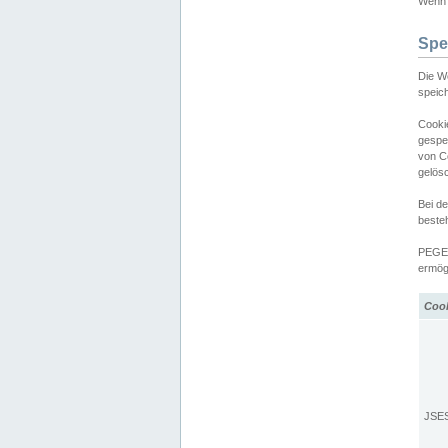
Wenn d
Spe
Die W
speic
Cooki
gespe
von C
gelös
Bei d
beste
PEGEL
ermögl
Coo
JSE