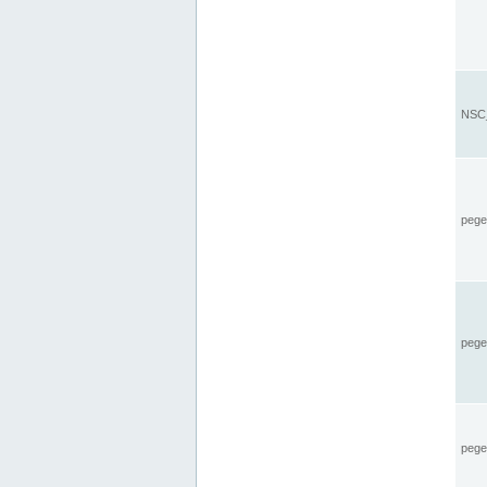
NSC_
pegel
pege
pegel