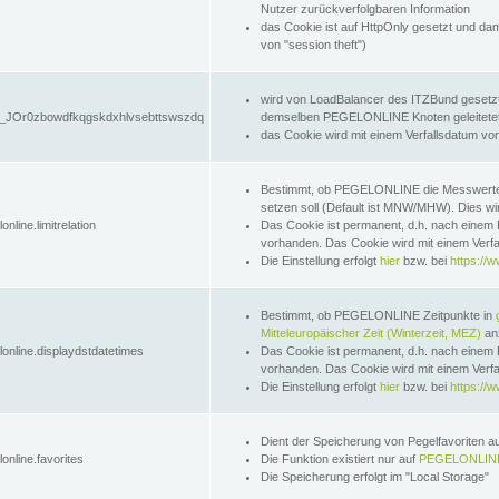
Nutzer zurückverfolgbaren Information
das Cookie ist auf HttpOnly gesetzt und dam
von "session theft")
wird von LoadBalancer des ITZBund gesetzt
JOr0zbowdfkqgskdxhlvsebttswszdq
demselben PEGELONLINE Knoten geleitetet w
das Cookie wird mit einem Verfallsdatum vo
Bestimmt, ob PEGELONLINE die Messwer
setzen soll (Default ist MNW/MHW). Dies wirk
online.limitrelation
Das Cookie ist permanent, d.h. nach einem 
vorhanden. Das Cookie wird mit einem Verfa
Die Einstellung erfolgt
hier
bzw. bei
https://w
Bestimmt, ob PEGELONLINE Zeitpunkte in
Mitteleuropäischer Zeit (Winterzeit, MEZ)
anz
lonline.displaydstdatetimes
Das Cookie ist permanent, d.h. nach einem 
vorhanden. Das Cookie wird mit einem Verfa
Die Einstellung erfolgt
hier
bzw. bei
https://w
Dient der Speicherung von Pegelfavoriten 
online.favorites
Die Funktion existiert nur auf
PEGELONLINE
Die Speicherung erfolgt im "Local Storage"