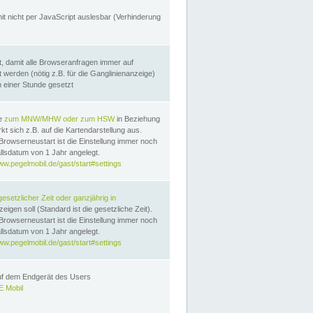
it nicht per JavaScript auslesbar (Verhinderung
, damit alle Browseranfragen immer auf
erden (nötig z.B. für die Ganglinienanzeige)
n einer Stunde gesetzt
te
zum MNW/MHW oder zum HSW
in Beziehung
t sich z.B. auf die Kartendarstellung aus.
Browserneustart ist die Einstellung immer noch
llsdatum von 1 Jahr angelegt.
ww.pegelmobil.de/gast/start#settings
gesetzlicher Zeit oder ganzjährig in
eigen soll (Standard ist die gesetzliche Zeit).
Browserneustart ist die Einstellung immer noch
llsdatum von 1 Jahr angelegt.
ww.pegelmobil.de/gast/start#settings
auf dem Endgerät des Users
 Mobil