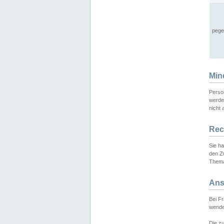
pege
Min
Perso
werde
nicht 
Rec
Sie h
den Z
Thema
Ans
Bei F
wende
Die zu