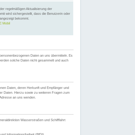
 der regelmäßigen Aktualisierung der
omit wird sichergestellt, dass die Benutzerin oder
 angezeigt bekommt.
 Mobil
 personenbezogenen Daten an uns übermitteln. Es
werden solche Daten nicht gesammelt und auch
ogenen Daten, deren Herkunft und Empfänger und
er Daten. Hierzu sowie zu weiteren Fragen zum
 Adresse an uns wenden.
neraldirektion Wasserstraßen und Schifffahrt
nd Informationsfreiheit (BfDI).