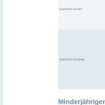
pegelonline.favorites
pegelonline.lastupdate
Minderjährige