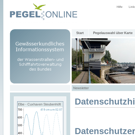
Hilfe
Link
Start
Pegelauswahl über Karte
Newsletter
Datenschutzh
Elbe - Cuxhaven Steubenhöft
Datenschutzer