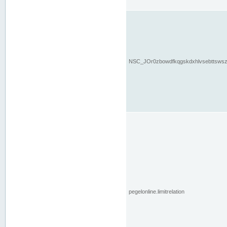
NSC_JOr0zbowdfkqgskdxhlvsebttsws
pegelonline.limitrelation