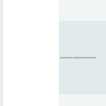
pegelonline.displaydstdatetimes