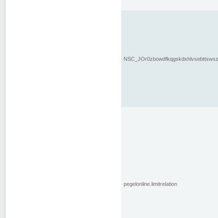
NSC_JOr0zbowdfkqgskdxhlvsebttsws
pegelonline.limitrelation