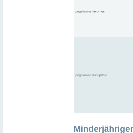
pegelonline.favorites
pegelonline.lastupdate
Minderjährige