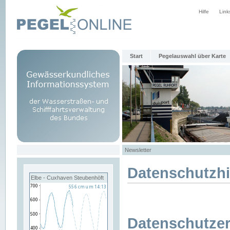
Hilfe
Link
Start
Pegelauswahl über Karte
Newsletter
Datenschutzh
Elbe - Cuxhaven Steubenhöft
Datenschutzer