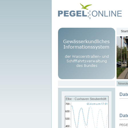
Start
Newsle
Dat
Elbe - Cuxhaven Steubenhöft
Dat
PEGEL