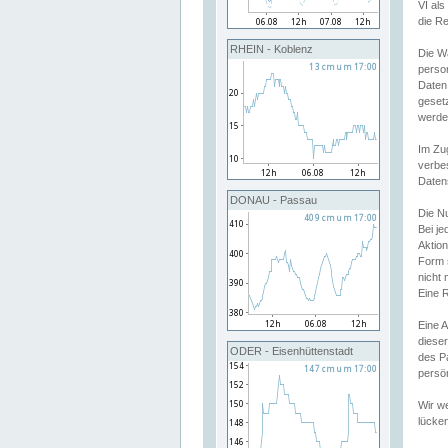
VI al
die R
RHEIN - Koblenz
Die W
perso
Daten
geset
werde
Im Zu
verbe
Daten
DONAU - Passau
Die N
Bei j
Aktion
Form 
nicht 
Eine R
Eine 
dieser
ODER - Eisenhüttenstadt
des P
persön
Wir we
lücken