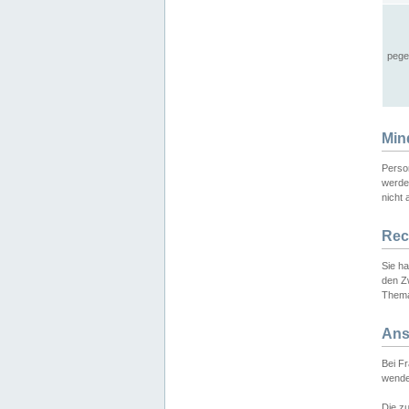
pege
Min
Perso
werde
nicht 
Rec
Sie h
den Z
Thema
Ans
Bei F
wende
Die zu