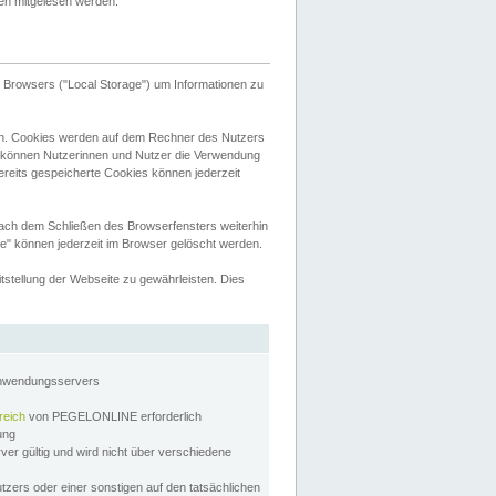
tten mitgelesen werden.
Browsers ("Local Storage") um Informationen zu
n. Cookies werden auf dem Rechner des Nutzers
 können Nutzerinnen und Nutzer die Verwendung
ereits gespeicherte Cookies können jederzeit
nach dem Schließen des Browserfensters weiterhin
e" können jederzeit im Browser gelöscht werden.
stellung der Webseite zu gewährleisten. Dies
Anwendungsservers
reich
von PEGELONLINE erforderlich
zung
rver gültig und wird nicht über verschiedene
utzers oder einer sonstigen auf den tatsächlichen