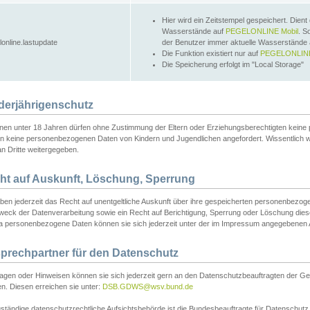
Hier wird ein Zeitstempel gespeichert. Dient
Wasserstände auf
PEGELONLINE Mobil
. S
lonline.lastupdate
der Benutzer immer aktuelle Wasserstände
Die Funktion existiert nur auf
PEGELONLINE
Die Speicherung erfolgt im "Local Storage"
derjährigenschutz
nen unter 18 Jahren dürfen ohne Zustimmung der Eltern oder Erziehungsberechtigten keine
n keine personenbezogenen Daten von Kindern und Jugendlichen angefordert. Wissentlich 
an Dritte weitergegeben.
ht auf Auskunft, Löschung, Sperrung
aben jederzeit das Recht auf unentgeltliche Auskunft über ihre gespeicherten personenbez
weck der Datenverarbeitung sowie ein Recht auf Berichtigung, Sperrung oder Löschung dies
 personenbezogene Daten können sie sich jederzeit unter der im Impressum angegebenen
prechpartner für den Datenschutz
ragen oder Hinweisen können sie sich jederzeit gern an den Datenschutzbeauftragten der Ge
n. Diesen erreichen sie unter:
DSB.GDWS@wsv.bund.de
ständige datenschutzrechtliche Aufsichtsbehörde ist die Bundesbeauftragte für Datenschutz u