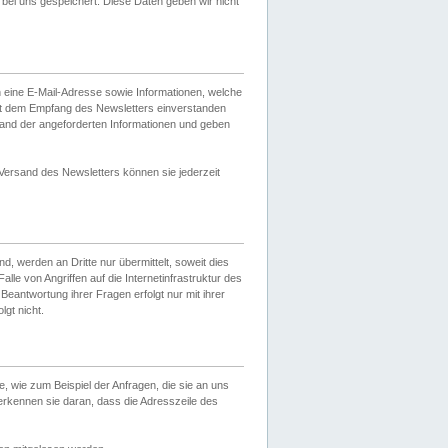
ei uns gespeichert. Diese Daten geben wir nicht
 eine E-Mail-Adresse sowie Informationen, welche
it dem Empfang des Newsletters einverstanden
sand der angeforderten Informationen und geben
 Versand des Newsletters können sie jederzeit
, werden an Dritte nur übermittelt, soweit dies
lle von Angriffen auf die Internetinfrastruktur des
Beantwortung ihrer Fragen erfolgt nur mit ihrer
gt nicht.
, wie zum Beispiel der Anfragen, die sie an uns
erkennen sie daran, dass die Adresszeile des