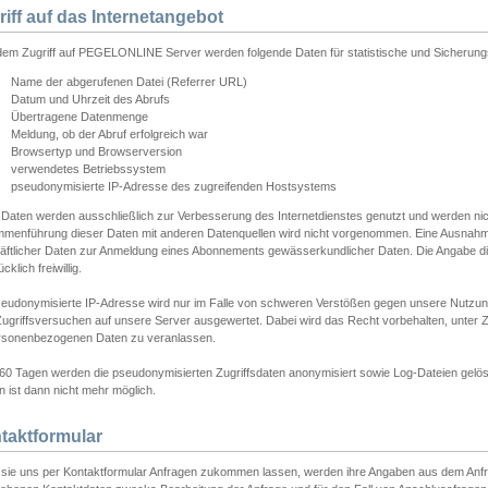
riff auf das Internetangebot
edem Zugriff auf PEGELONLINE Server werden folgende Daten für statistische und Sicherun
Name der abgerufenen Datei (Referrer URL)
Datum und Uhrzeit des Abrufs
Übertragene Datenmenge
Meldung, ob der Abruf erfolgreich war
Browsertyp und Browserversion
verwendetes Betriebssystem
pseudonymisierte IP-Adresse des zugreifenden Hostsystems
 Daten werden ausschließlich zur Verbesserung des Internetdienstes genutzt und werden ni
menführung dieser Daten mit anderen Datenquellen wird nicht vorgenommen. Eine Ausnahme 
äftlicher Daten zur Anmeldung eines Abonnements gewässerkundlicher Daten. Die Angabe die
cklich freiwillig.
seudonymisierte IP-Adresse wird nur im Falle von schweren Verstößen gegen unsere Nutzun
Zugriffsversuchen auf unsere Server ausgewertet. Dabei wird das Recht vorbehalten, unter Z
rsonenbezogenen Daten zu veranlassen.
60 Tagen werden die pseudonymisierten Zugriffsdaten anonymisiert sowie Log-Dateien gelösc
 ist dann nicht mehr möglich.
taktformular
sie uns per Kontaktformular Anfragen zukommen lassen, werden ihre Angaben aus dem Anfrag