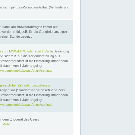
it nicht per JavaScript auslesbar (Verhinderung
, damit alle Browseranfragen immer auf
erden (nötig z.B. für die Ganglinienanzeige)
n einer Stunde gesetzt
te
zum MNW/MHW oder zum HSW
in Beziehung
t sich z.B. auf die Kartendarstellung aus.
Browserneustart ist die Einstellung immer noch
llsdatum von 1 Jahr angelegt.
ww.pegelmobil.de/gast/start#settings
gesetzlicher Zeit oder ganzjährig in
eigen soll (Standard ist die gesetzliche Zeit).
Browserneustart ist die Einstellung immer noch
llsdatum von 1 Jahr angelegt.
ww.pegelmobil.de/gast/start#settings
auf dem Endgerät des Users
 Mobil