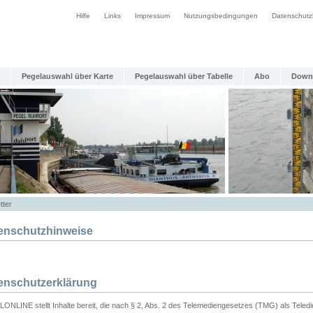
Hilfe
Links
Impressum
Nutzungsbedingungen
Datenschutz
Pegelauswahl über Karte
Pegelauswahl über Tabelle
Abo
Down
tter
enschutzhinweise
enschutzerklärung
ONLINE stellt Inhalte bereit, die nach § 2, Abs. 2 des Telemediengesetzes (TMG) als Teled