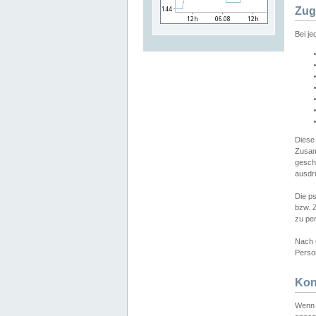
Zug
Bei j
Diese
Zusam
gesch
ausdrü
Die p
bzw. 
zu pe
Nach 
Person
Kon
Wenn 