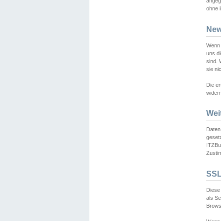
angeg
ohne i
New
Wenn 
uns d
sind.
sie ni
Die er
widerr
Wei
Daten,
gesetz
ITZBun
Zusti
SSL
Diese 
als S
Browse