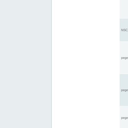
NSC_
pegel
pege
pegel