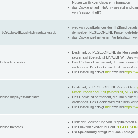
Nutzer zurückverfolgbaren Information
das Cookie ist auf HttpOnly gesetzt und dam
von "session theft")
wird von LoadBalancer des ITZBund gesetzt
JOr0zbowdfkqgskdxhlvsebttswszdq
demselben PEGELONLINE Knoten geleitetet w
das Cookie wird mit einem Verfallsdatum vo
Bestimmt, ob PEGELONLINE die Messwer
setzen soll (Default ist MNW/MHW). Dies wirk
online.limitrelation
Das Cookie ist permanent, d.h. nach einem 
vorhanden. Das Cookie wird mit einem Verfa
Die Einstellung erfolgt
hier
bzw. bei
https://w
Bestimmt, ob PEGELONLINE Zeitpunkte in
Mitteleuropäischer Zeit (Winterzeit, MEZ)
anz
lonline.displaydstdatetimes
Das Cookie ist permanent, d.h. nach einem 
vorhanden. Das Cookie wird mit einem Verfa
Die Einstellung erfolgt
hier
bzw. bei
https://w
Dient der Speicherung von Pegelfavoriten 
online.favorites
Die Funktion existiert nur auf
PEGELONLINE
Die Speicherung erfolgt im "Local Storage"