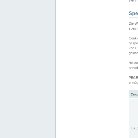
Wenn d
Spe
Die W
speic
Cooki
gespe
von C
gelös
Bei d
beste
PEGEL
ermögl
Coo
JSE