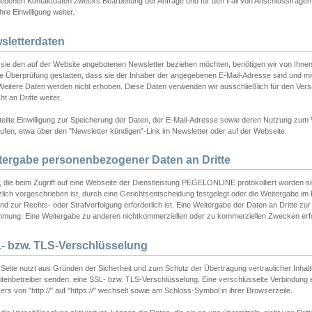
ebenen Kontaktdaten zwecks Bearbeitung der Anfrage und für den Fall von Anschlussfragen b
hre Einwilligung weiter.
sletterdaten
sie den auf der Website angebotenen Newsletter beziehen möchten, benötigen wir von Ihnen
ie Überprüfung gestatten, dass sie der Inhaber der angegebenen E-Mail-Adresse sind und m
 Weitere Daten werden nicht erhoben. Diese Daten verwenden wir ausschließlich für den Ver
cht an Dritte weiter.
teilte Einwilligung zur Speicherung der Daten, der E-Mail-Adresse sowie deren Nutzung zum
ufen, etwa über den "Newsletter kündigen"-Link im Newsletter oder auf der Webseite.
tergabe personenbezogener Daten an Dritte
 die beim Zugriff auf eine Webseite der Dienstleistung PEGELONLINE protokolliert worden sind
lich vorgeschrieben ist, durch eine Gerichtsentscheidung festgelegt oder die Weitergabe im Fa
d zur Rechts- oder Strafverfolgung erforderlich ist. Eine Weitergabe der Daten an Dritte zur 
mmung. Eine Weitergabe zu anderen nichtkommerziellen oder zu kommerziellen Zwecken erfol
- bzw. TLS-Verschlüsselung
Seite nutzt aus Gründen der Sicherheit und zum Schutz der Übertragung vertraulicher Inhalte
eitenbetreiber senden, eine SSL- bzw. TLS-Verschlüsselung. Eine verschlüsselte Verbindung 
rs von "http://" auf "https://" wechselt sowie am Schloss-Symbol in ihrer Browserzeile.