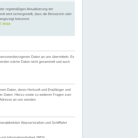
 der regelmäßigen Aktualisierung der
omit wird sichergestellt, dass die Benutzerin oder
 angezeigt bekommt.
 Mobil
 personenbezogenen Daten an uns übermitteln. Es
werden solche Daten nicht gesammelt und auch
ogenen Daten, deren Herkunft und Empfänger und
er Daten. Hierzu sowie zu weiteren Fragen zum
 Adresse an uns wenden.
neraldirektion Wasserstraßen und Schifffahrt
nd Informationsfreiheit (BfDI).