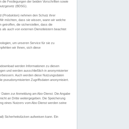
 die Festlegungen der beiden Vorschriften sowie
hutzgesetz (BDSG).
 (Produktion) nehmen den Schutz ihrer
ir möchten, dass sie wissen, wann wir welche
etroffen, die sicherstellen, dass die
 als auch von externen Dienstleistern beachtet
ologien, um unseren Service für sie zu
fehlen wir Ihnen, sich diese
endownload werden Informationen zu diesen
ogen und werden ausschließlich in anonymisierter
verbessern. Auch werden diese Nutzungsdaten
ie pseudonymisierten Zugriffsdaten anonymisiert.
her Daten zur Anmeldung am Abo-Dienst. Die Angabe
 nicht an Dritte weitergegeben. Die Speicherung
dung eines Nutzers vom Abo-Dienst werden seine
il) Sicherheitslücken aufweisen kann. Ein