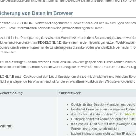
ie Verschlüsselung aktiviert ist, können die Daten, die sie an uns übermitteln, nicht von Dri
icherung von Daten im Browser
ebseite PEGELONLINE verwendet sogenannte "Cookies" als auch den lokalen Speicher des 
hern. Diese Informationen beinhalten keine personenbezogenen Daten.
es sind kleine Datenpakete, die zwischen Webbrowser und dem Server ausgetauscht werde
ichert und von diesem an PEGELONLINE übermittelt. In dem jeweils genutzten Webbrowser
ookies durch eine entsprechende Einstellung einschränken oder grundsätzlich verhindern. B
cht werden.
er "Local Storage" Technik werden Daten lokal im Browser gespeichert. Diese können auch 
hen und bei einem späteren Besuch wieder ausgelesen werden. Auch Daten im "Local Storag
ONLINE nutzt Cookies und den Local Storage, um die technisch sichere und korrekte Bereit
icht grundlegende Funktionen und ist für die einwandfreie Funktion der Website erforderlich.
kiebezeichung
Einsatzzweck
Cookie für das Session-Management des 
beinhaltet keine personenbezogenen Daten
das Cookie ist insbesondere für den
Abo-Be
Gültigkeit endet mit Ablauf der aktuellen Sit
die Session-ID ist nur auf dem jeweiligen Se
SSIONID
Server-Instanzen synchronisiert
basiert insbesondere nicht auf der IP des N