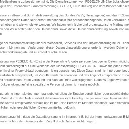
s Mediendienste zu bezeichnen sind. Die Dienstleistungen von PEGELONLINE berücksichtigen
egeln der Datenschutz-Grundverordnung (DS-GVO, EU 2016/679) und dem Bundesdatensc
asserstraßen- und Schifffahrtsverwaltung des Bundes (WSV, Herausgeber) und das ITZBund
nenbezogenen Daten sehr ernst und behandeln ihre personenbezogenen Daten vertraulich. W
 erheben und wie wir sie verwenden. Wir haben technische und organisatorische Maßnahmen g
zlichen Vorschriften über den Datenschutz sowie diese Datenschutzerklärung sowohl von uns
n.
ge der Weiterentwicklung unserer Webseiten, Services und der Implementierung neuer Techn
ssern, können auch Änderungen dieser Datenschutzerklärung erforderlich werden. Daher emp
schutzerklärung ab und zu erneut durchzulesen.
utzung von PEGELONLINE ist in der Regel ohne Angabe personenbezogener Daten möglich.
edem Nutzerzugriff auf eine Webseite der Dienstleistung PEGELONLINE sowie für jeden Dat
en in einer Protokolldatei pseudonymisiert gespeichert. Diese Daten sind nicht personenbez
statistisch ausgewertet, um Zugriffstrends zu erkennen und das Angebot entsprechend zu 
mit persönlichen Daten verknüpft und nicht an Dritte weitergegeben. Nach 60 Tagen werden d
ückverfolgung auf eine spezifische Person ist dann nicht mehr möglich.
Ausnahme innerhalb des Internetangebotes bildet die Eingabe persönlicher oder geschäftlic
 Daten durch den Nutzer erfolgt dabei ausdrücklich freiwillig. Die persönlichen Daten werden
asswortes erfolgt verschlüsselt und ist für keine Person im Klartext einsehbar. Nach Abmel
lichen oder geschäftlichen Daten unmittelbar gelöscht.
isen darauf hin, dass die Datenübertragung im Internet (z.B. bei der Kommunikation per E-Ma
loser Schutz der Daten vor dem Zugriff durch Dritte ist nicht möglich.