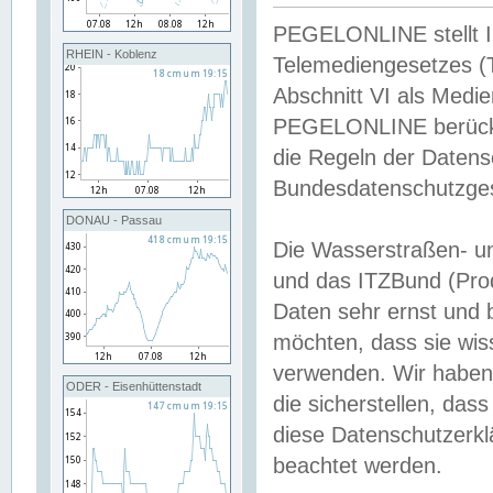
PEGELONLINE stellt Inh
RHEIN - Koblenz
Telemediengesetzes (
Abschnitt VI als Medie
PEGELONLINE berücksi
die Regeln der Date
Bundesdatenschutzge
DONAU - Passau
Die Wasserstraßen- u
und das ITZBund (Pro
Daten sehr ernst und 
möchten, dass sie wis
verwenden. Wir haben
ODER - Eisenhüttenstadt
die sicherstellen, das
diese Datenschutzerkl
beachtet werden.