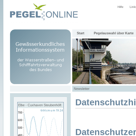
Hilfe
Link
Start
Pegelauswahl über Karte
Newsletter
Datenschutzh
Elbe - Cuxhaven Steubenhöft
Datenschutzer