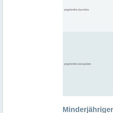
pegelonline.favorites
pegelonline.lastupdate
Minderjährige