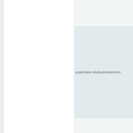
pegelonline.displaydstdatetimes