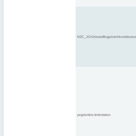
NSC_JOr0zbowdfkqgskdxhlvsebttsws
pegelonline.limitrelation