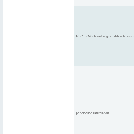
NSC_JOr0zbowdfkqgskdxhlvsebttsws
pegelonline.limitrelation