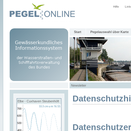
Hilfe
Link
Start
Pegelauswahl über Karte
Newsletter
Datenschutzh
Elbe - Cuxhaven Steubenhöft
Datenschutzer