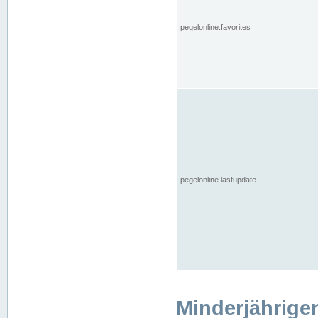
pegelonline.favorites
pegelonline.lastupdate
Minderjährige