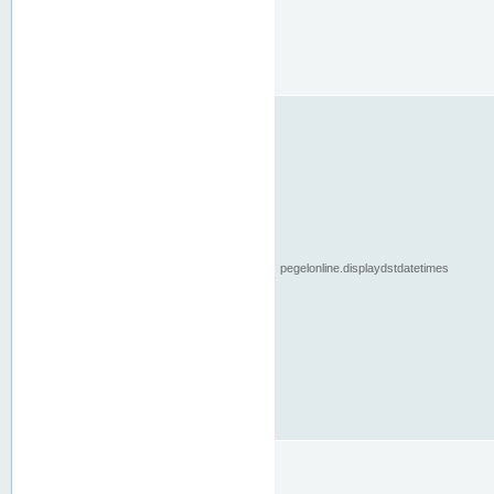
pegelonline.displaydstdatetimes