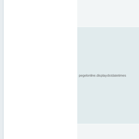
pegelonline.displaydstdatetimes