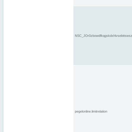
NSC_JOr0zbowdfkqgskdxhlvsebttsws
pegelonline.limitrelation