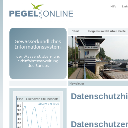
Hilfe
Link
Start
Pegelauswahl über Karte
Newsletter
Datenschutzh
Elbe - Cuxhaven Steubenhöft
Datenschutzer