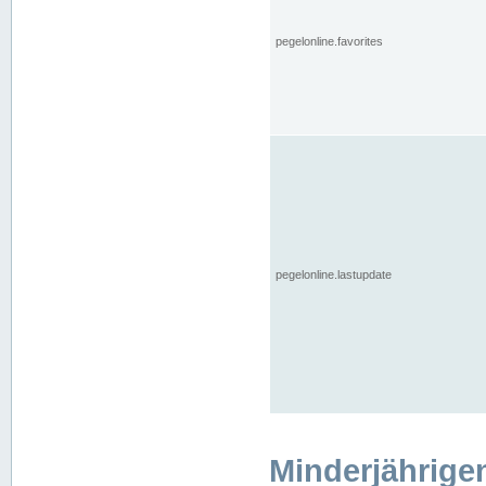
pegelonline.favorites
pegelonline.lastupdate
Minderjährige