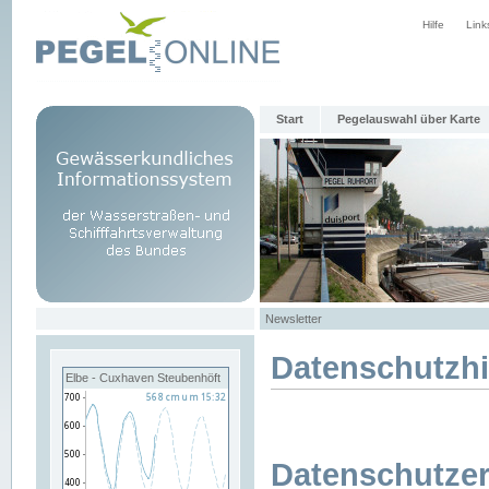
Hilfe
Link
Start
Pegelauswahl über Karte
Newsletter
Datenschutzh
Elbe - Cuxhaven Steubenhöft
Datenschutzer