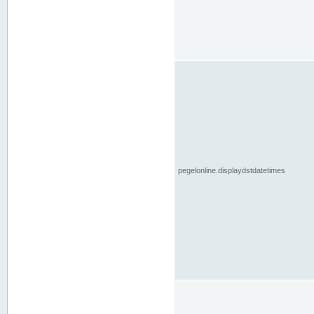
pegelonline.displaydstdatetimes