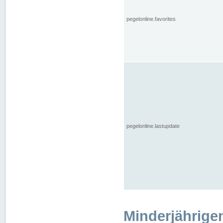
pegelonline.favorites
pegelonline.lastupdate
Minderjährige