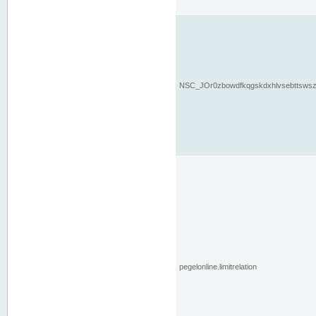
NSC_JOr0zbowdfkqgskdxhlvsebttsws
pegelonline.limitrelation