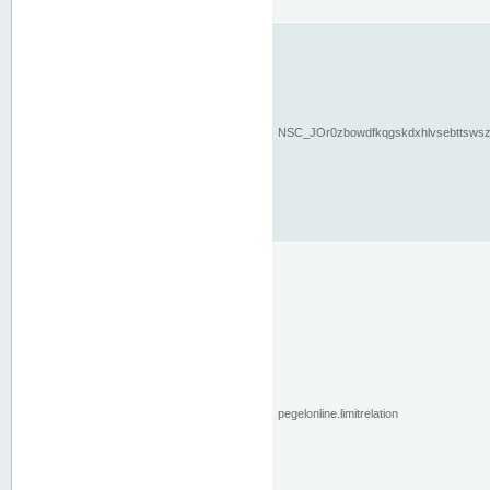
NSC_JOr0zbowdfkqgskdxhlvsebttsws
pegelonline.limitrelation