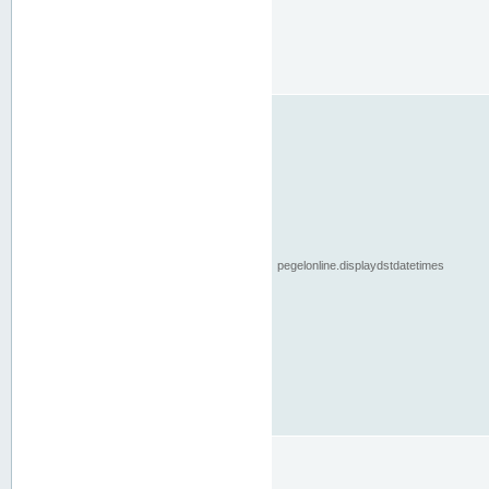
pegelonline.displaydstdatetimes