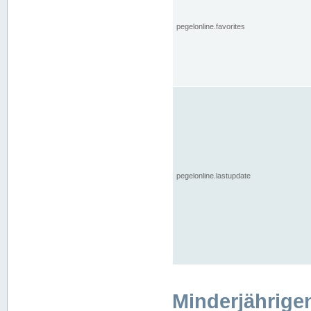
pegelonline.favorites
pegelonline.lastupdate
Minderjährige