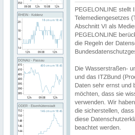
PEGELONLINE stellt Inh
RHEIN - Koblenz
Telemediengesetzes (
Abschnitt VI als Medie
PEGELONLINE berücksi
die Regeln der Date
Bundesdatenschutzge
DONAU - Passau
Die Wasserstraßen- u
und das ITZBund (Pro
Daten sehr ernst und 
möchten, dass sie wis
verwenden. Wir haben
ODER - Eisenhüttenstadt
die sicherstellen, das
diese Datenschutzerkl
beachtet werden.