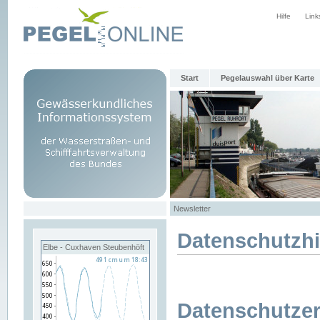
Hilfe
Link
Start
Pegelauswahl über Karte
Newsletter
Datenschutzh
Elbe - Cuxhaven Steubenhöft
Datenschutzer