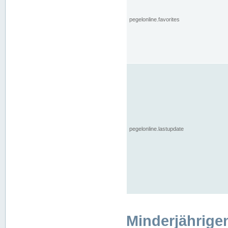
pegelonline.favorites
pegelonline.lastupdate
Minderjährige