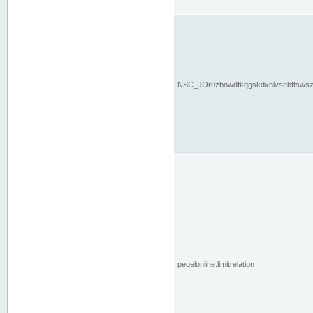
NSC_JOr0zbowdfkqgskdxhlvsebttsws
pegelonline.limitrelation