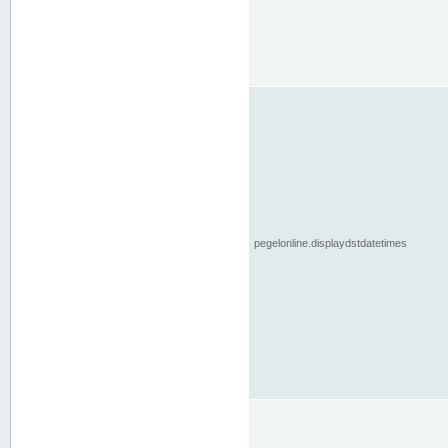
pegelonline.displaydstdatetimes