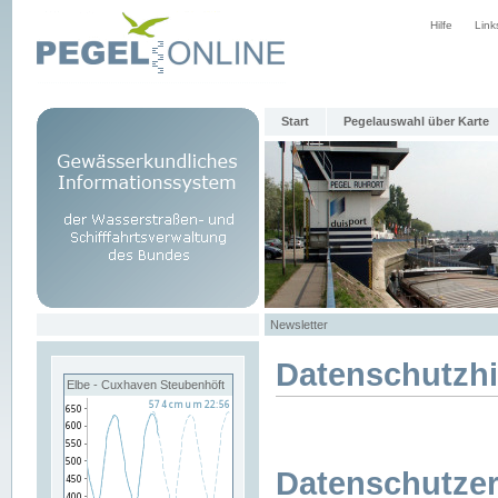
Hilfe
Link
Start
Pegelauswahl über Karte
Newsletter
Datenschutzh
Elbe - Cuxhaven Steubenhöft
Datenschutzer