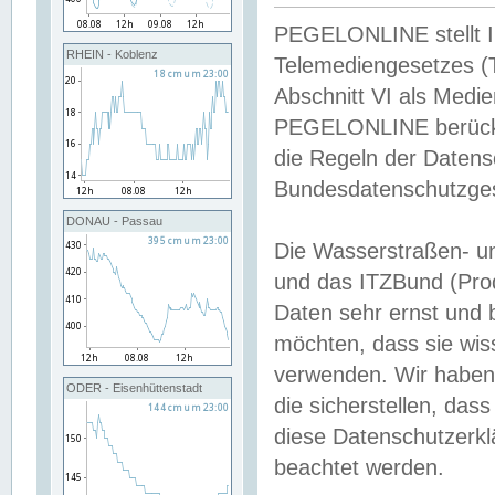
PEGELONLINE stellt Inh
RHEIN - Koblenz
Telemediengesetzes (
Abschnitt VI als Medie
PEGELONLINE berücksi
die Regeln der Date
Bundesdatenschutzge
DONAU - Passau
Die Wasserstraßen- u
und das ITZBund (Pro
Daten sehr ernst und 
möchten, dass sie wis
verwenden. Wir haben
ODER - Eisenhüttenstadt
die sicherstellen, das
diese Datenschutzerkl
beachtet werden.