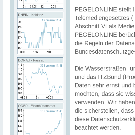
PEGELONLINE stellt Inh
RHEIN - Koblenz
Telemediengesetzes (
Abschnitt VI als Medie
PEGELONLINE berücksi
die Regeln der Date
Bundesdatenschutzge
DONAU - Passau
Die Wasserstraßen- u
und das ITZBund (Pro
Daten sehr ernst und 
möchten, dass sie wis
verwenden. Wir haben
ODER - Eisenhüttenstadt
die sicherstellen, das
diese Datenschutzerkl
beachtet werden.