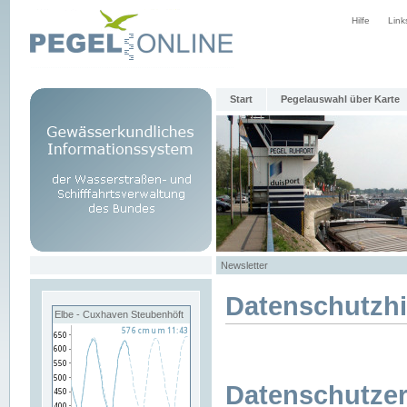
Hilfe
Link
Start
Pegelauswahl über Karte
Newsletter
Datenschutzh
Elbe - Cuxhaven Steubenhöft
Datenschutzer