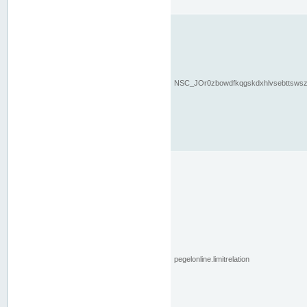
NSC_JOr0zbowdfkqgskdxhlvsebttsws
pegelonline.limitrelation