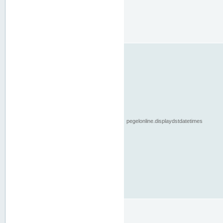
pegelonline.displaydstdatetimes