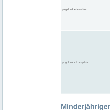
pegelonline.favorites
pegelonline.lastupdate
Minderjährige