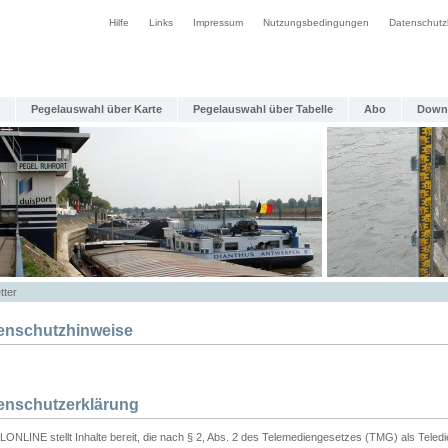
Hilfe
Links
Impressum
Nutzungsbedingungen
Datenschutz
Pegelauswahl über Karte
Pegelauswahl über Tabelle
Abo
Down
tter
enschutzhinweise
enschutzerklärung
ONLINE stellt Inhalte bereit, die nach § 2, Abs. 2 des Telemediengesetzes (TMG) als Teled