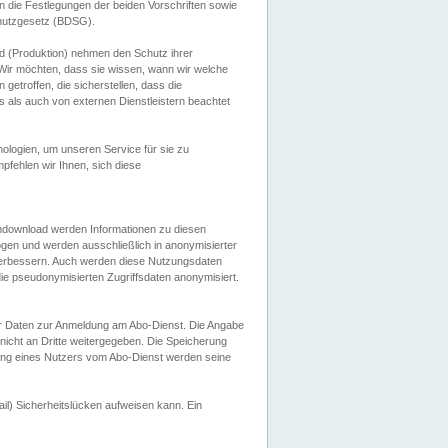
 die Festlegungen der beiden Vorschriften sowie
hutzgesetz (BDSG).
 (Produktion) nehmen den Schutz ihrer
ir möchten, dass sie wissen, wann wir welche
etroffen, die sicherstellen, dass die
 als auch von externen Dienstleistern beachtet
ologien, um unseren Service für sie zu
fehlen wir Ihnen, sich diese
endownload werden Informationen zu diesen
ogen und werden ausschließlich in anonymisierter
verbessern. Auch werden diese Nutzungsdaten
ie pseudonymisierten Zugriffsdaten anonymisiert.
her Daten zur Anmeldung am Abo-Dienst. Die Angabe
 nicht an Dritte weitergegeben. Die Speicherung
dung eines Nutzers vom Abo-Dienst werden seine
il) Sicherheitslücken aufweisen kann. Ein