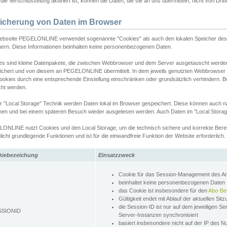
ie Verschlüsselung aktiviert ist, können die Daten, die sie an uns übermitteln, nicht von Dri
icherung von Daten im Browser
ebseite PEGELONLINE verwendet sogenannte "Cookies" als auch den lokalen Speicher des 
hern. Diese Informationen beinhalten keine personenbezogenen Daten.
es sind kleine Datenpakete, die zwischen Webbrowser und dem Server ausgetauscht werde
ichert und von diesem an PEGELONLINE übermittelt. In dem jeweils genutzten Webbrowser
ookies durch eine entsprechende Einstellung einschränken oder grundsätzlich verhindern. B
cht werden.
er "Local Storage" Technik werden Daten lokal im Browser gespeichert. Diese können auch 
hen und bei einem späteren Besuch wieder ausgelesen werden. Auch Daten im "Local Storag
ONLINE nutzt Cookies und den Local Storage, um die technisch sichere und korrekte Bereit
icht grundlegende Funktionen und ist für die einwandfreie Funktion der Website erforderlich.
kiebezeichung
Einsatzzweck
Cookie für das Session-Management des 
beinhaltet keine personenbezogenen Daten
das Cookie ist insbesondere für den
Abo-Be
Gültigkeit endet mit Ablauf der aktuellen Sit
die Session-ID ist nur auf dem jeweiligen Se
SSIONID
Server-Instanzen synchronisiert
basiert insbesondere nicht auf der IP des N