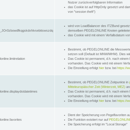
Nutzer zurückverfolgbaren Information
das Cookie ist auf HttpOnly gesetzt und dam
von "session theft")
wird von LoadBalancer des ITZBund gesetzt
JOr0zbowdfkqgskdxhlvsebttswszdq
demselben PEGELONLINE Knoten geleitetet w
das Cookie wird mit einem Verfallsdatum vo
Bestimmt, ob PEGELONLINE die Messwer
setzen soll (Default ist MNW/MHW). Dies wirk
online.limitrelation
Das Cookie ist permanent, d.h. nach einem 
vorhanden. Das Cookie wird mit einem Verfa
Die Einstellung erfolgt
hier
bzw. bei
https://w
Bestimmt, ob PEGELONLINE Zeitpunkte in
Mitteleuropäischer Zeit (Winterzeit, MEZ)
anz
lonline.displaydstdatetimes
Das Cookie ist permanent, d.h. nach einem 
vorhanden. Das Cookie wird mit einem Verfa
Die Einstellung erfolgt
hier
bzw. bei
https://w
Dient der Speicherung von Pegelfavoriten 
online.favorites
Die Funktion existiert nur auf
PEGELONLINE
Die Speicherung erfolgt im "Local Storage"