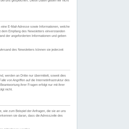
ei uns gespeichert. Diese Daten geben wir nicht
 eine E-Mail-Adresse sowie Informationen, welche
it dem Empfang des Newsletters einverstanden
sand der angeforderten Informationen und geben
 Versand des Newsletters können sie jederzeit
, werden an Dritte nur übermittelt, soweit dies
lle von Angriffen auf die Internetinfrastruktur des
Beantwortung ihrer Fragen erfolgt nur mit ihrer
gt nicht.
, wie zum Beispiel der Anfragen, die sie an uns
erkennen sie daran, dass die Adresszeile des