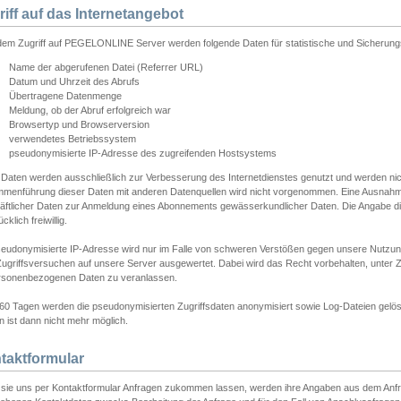
riff auf das Internetangebot
edem Zugriff auf PEGELONLINE Server werden folgende Daten für statistische und Sicherun
Name der abgerufenen Datei (Referrer URL)
Datum und Uhrzeit des Abrufs
Übertragene Datenmenge
Meldung, ob der Abruf erfolgreich war
Browsertyp und Browserversion
verwendetes Betriebssystem
pseudonymisierte IP-Adresse des zugreifenden Hostsystems
 Daten werden ausschließlich zur Verbesserung des Internetdienstes genutzt und werden ni
menführung dieser Daten mit anderen Datenquellen wird nicht vorgenommen. Eine Ausnahme 
äftlicher Daten zur Anmeldung eines Abonnements gewässerkundlicher Daten. Die Angabe die
cklich freiwillig.
seudonymisierte IP-Adresse wird nur im Falle von schweren Verstößen gegen unsere Nutzun
Zugriffsversuchen auf unsere Server ausgewertet. Dabei wird das Recht vorbehalten, unter Z
rsonenbezogenen Daten zu veranlassen.
60 Tagen werden die pseudonymisierten Zugriffsdaten anonymisiert sowie Log-Dateien gelösc
 ist dann nicht mehr möglich.
taktformular
sie uns per Kontaktformular Anfragen zukommen lassen, werden ihre Angaben aus dem Anfrag