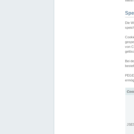
Wenn d
Spe
Die W
speic
Cooki
gespe
von C
gelös
Bei d
beste
PEGEL
ermögl
Coo
JSE