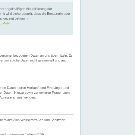
 der regelmäßigen Aktualisierung der
omit wird sichergestellt, dass die Benutzerin oder
 angezeigt bekommt.
 Mobil
 personenbezogenen Daten an uns übermitteln. Es
werden solche Daten nicht gesammelt und auch
ogenen Daten, deren Herkunft und Empfänger und
er Daten. Hierzu sowie zu weiteren Fragen zum
 Adresse an uns wenden.
neraldirektion Wasserstraßen und Schifffahrt
nd Informationsfreiheit (BfDI).