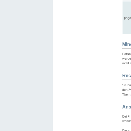
pege
Min
Perso
werde
nicht 
Rec
Sie h
den Z
Thema
Ans
Bei F
wende
Die zu