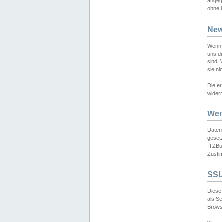
angeg
ohne i
New
Wenn 
uns d
sind.
sie ni
Die er
widerr
Wei
Daten,
gesetz
ITZBun
Zusti
SSL
Diese 
als S
Browse