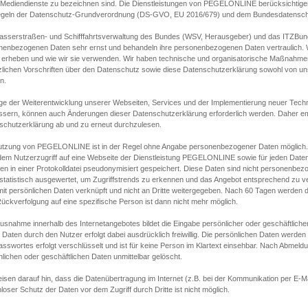
s Mediendienste zu bezeichnen sind. Die Dienstleistungen von PEGELONLINE berücksichtigen
egeln der Datenschutz-Grundverordnung (DS-GVO, EU 2016/679) und dem Bundesdatensc
asserstraßen- und Schifffahrtsverwaltung des Bundes (WSV, Herausgeber) und das ITZBund
nenbezogenen Daten sehr ernst und behandeln ihre personenbezogenen Daten vertraulich. W
 erheben und wie wir sie verwenden. Wir haben technische und organisatorische Maßnahmen g
zlichen Vorschriften über den Datenschutz sowie diese Datenschutzerklärung sowohl von uns
n.
ge der Weiterentwicklung unserer Webseiten, Services und der Implementierung neuer Techn
ssern, können auch Änderungen dieser Datenschutzerklärung erforderlich werden. Daher emp
schutzerklärung ab und zu erneut durchzulesen.
utzung von PEGELONLINE ist in der Regel ohne Angabe personenbezogener Daten möglich.
edem Nutzerzugriff auf eine Webseite der Dienstleistung PEGELONLINE sowie für jeden Dat
en in einer Protokolldatei pseudonymisiert gespeichert. Diese Daten sind nicht personenbez
statistisch ausgewertet, um Zugriffstrends zu erkennen und das Angebot entsprechend zu 
mit persönlichen Daten verknüpft und nicht an Dritte weitergegeben. Nach 60 Tagen werden d
ückverfolgung auf eine spezifische Person ist dann nicht mehr möglich.
Ausnahme innerhalb des Internetangebotes bildet die Eingabe persönlicher oder geschäftlic
 Daten durch den Nutzer erfolgt dabei ausdrücklich freiwillig. Die persönlichen Daten werden
asswortes erfolgt verschlüsselt und ist für keine Person im Klartext einsehbar. Nach Abmel
lichen oder geschäftlichen Daten unmittelbar gelöscht.
isen darauf hin, dass die Datenübertragung im Internet (z.B. bei der Kommunikation per E-Ma
loser Schutz der Daten vor dem Zugriff durch Dritte ist nicht möglich.