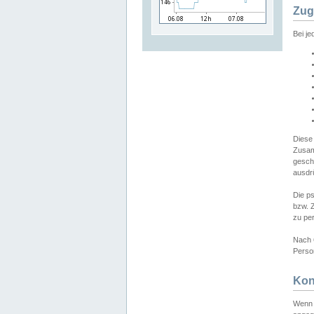
Zug
Bei j
Diese
Zusam
gesch
ausdrü
Die p
bzw. 
zu pe
Nach 
Person
Kon
Wenn 