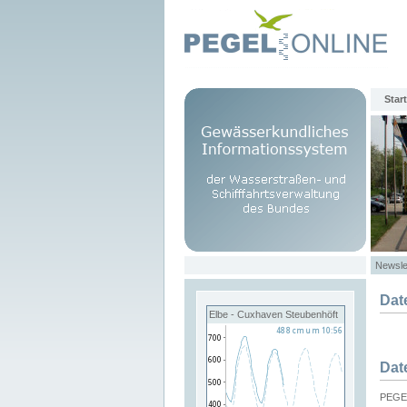
Start
Newsle
Dat
Elbe - Cuxhaven Steubenhöft
Dat
PEGEL