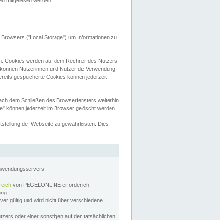
tten mitgelesen werden.
Browsers ("Local Storage") um Informationen zu
n. Cookies werden auf dem Rechner des Nutzers
 können Nutzerinnen und Nutzer die Verwendung
ereits gespeicherte Cookies können jederzeit
nach dem Schließen des Browserfensters weiterhin
e" können jederzeit im Browser gelöscht werden.
stellung der Webseite zu gewährleisten. Dies
Anwendungsservers
reich
von PEGELONLINE erforderlich
zung
rver gültig und wird nicht über verschiedene
utzers oder einer sonstigen auf den tatsächlichen