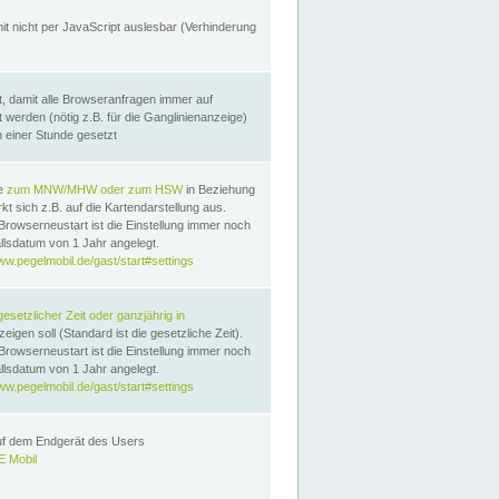
it nicht per JavaScript auslesbar (Verhinderung
, damit alle Browseranfragen immer auf
erden (nötig z.B. für die Ganglinienanzeige)
n einer Stunde gesetzt
te
zum MNW/MHW oder zum HSW
in Beziehung
t sich z.B. auf die Kartendarstellung aus.
Browserneustart ist die Einstellung immer noch
llsdatum von 1 Jahr angelegt.
ww.pegelmobil.de/gast/start#settings
gesetzlicher Zeit oder ganzjährig in
eigen soll (Standard ist die gesetzliche Zeit).
Browserneustart ist die Einstellung immer noch
llsdatum von 1 Jahr angelegt.
ww.pegelmobil.de/gast/start#settings
auf dem Endgerät des Users
 Mobil