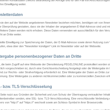
ebenen Kontaktdaten zwecks Bearbeitung der Anfrage und für den Fall von Anschlussfragen b
hre Einwilligung weiter.
sletterdaten
sie den auf der Website angebotenen Newsletter beziehen möchten, benötigen wir von Ihnen
ie Überprüfung gestatten, dass sie der Inhaber der angegebenen E-Mail-Adresse sind und m
 Weitere Daten werden nicht erhoben. Diese Daten verwenden wir ausschließlich für den Ver
cht an Dritte weiter.
teilte Einwilligung zur Speicherung der Daten, der E-Mail-Adresse sowie deren Nutzung zum
ufen, etwa über den "Newsletter kündigen"-Link im Newsletter oder auf der Webseite.
tergabe personenbezogener Daten an Dritte
 die beim Zugriff auf eine Webseite der Dienstleistung PEGELONLINE protokolliert worden sind
lich vorgeschrieben ist, durch eine Gerichtsentscheidung festgelegt oder die Weitergabe im Fa
d zur Rechts- oder Strafverfolgung erforderlich ist. Eine Weitergabe der Daten an Dritte zur 
mmung. Eine Weitergabe zu anderen nichtkommerziellen oder zu kommerziellen Zwecken erfol
- bzw. TLS-Verschlüsselung
Seite nutzt aus Gründen der Sicherheit und zum Schutz der Übertragung vertraulicher Inhalte
eitenbetreiber senden, eine SSL- bzw. TLS-Verschlüsselung. Eine verschlüsselte Verbindung 
rs von "http://" auf "https://" wechselt sowie am Schloss-Symbol in ihrer Browserzeile.