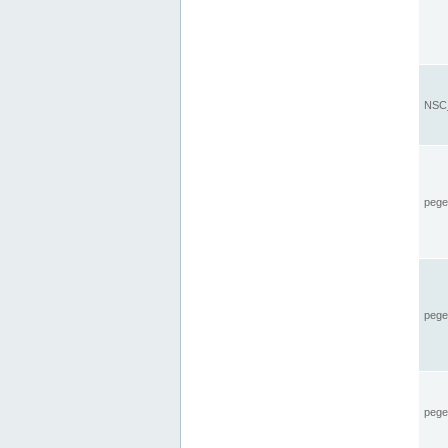
NSC_
pegel
pege
pegel