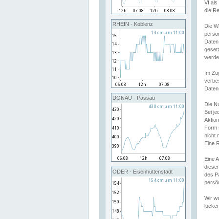
VI al
die R
RHEIN - Koblenz
Die W
perso
Daten
geset
werde
Im Zu
verbe
Daten
DONAU - Passau
Die N
Bei j
Aktion
Form 
nicht 
Eine R
Eine 
dieser
ODER - Eisenhüttenstadt
des P
persön
Wir we
lücken