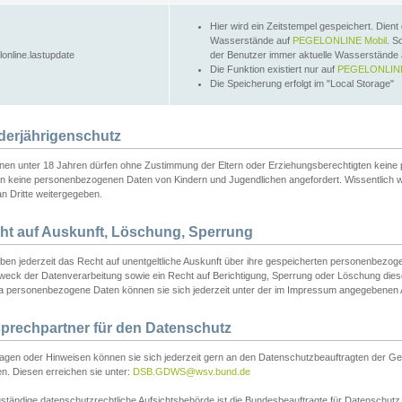
Hier wird ein Zeitstempel gespeichert. Dient
Wasserstände auf
PEGELONLINE Mobil
. S
lonline.lastupdate
der Benutzer immer aktuelle Wasserstände
Die Funktion existiert nur auf
PEGELONLINE
Die Speicherung erfolgt im "Local Storage"
derjährigenschutz
nen unter 18 Jahren dürfen ohne Zustimmung der Eltern oder Erziehungsberechtigten keine
n keine personenbezogenen Daten von Kindern und Jugendlichen angefordert. Wissentlich 
an Dritte weitergegeben.
ht auf Auskunft, Löschung, Sperrung
aben jederzeit das Recht auf unentgeltliche Auskunft über ihre gespeicherten personenbez
weck der Datenverarbeitung sowie ein Recht auf Berichtigung, Sperrung oder Löschung dies
 personenbezogene Daten können sie sich jederzeit unter der im Impressum angegebenen
prechpartner für den Datenschutz
ragen oder Hinweisen können sie sich jederzeit gern an den Datenschutzbeauftragten der Ge
n. Diesen erreichen sie unter:
DSB.GDWS@wsv.bund.de
ständige datenschutzrechtliche Aufsichtsbehörde ist die Bundesbeauftragte für Datenschutz u