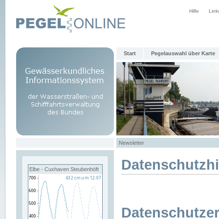
Hilfe
Link
Start
Pegelauswahl über Karte
Newsletter
Datenschutzh
Elbe - Cuxhaven Steubenhöft
Datenschutzer