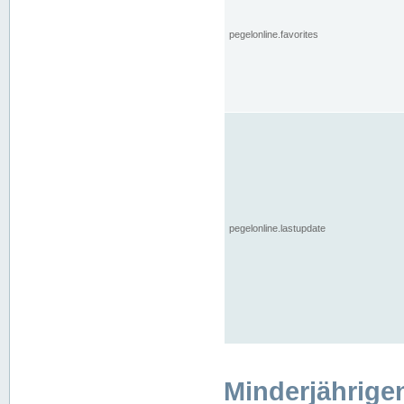
pegelonline.favorites
pegelonline.lastupdate
Minderjährige