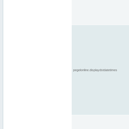
pegelonline.displaydstdatetimes