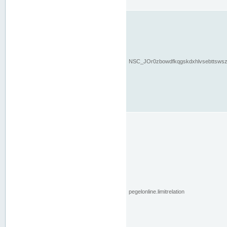
NSC_JOr0zbowdfkqgskdxhlvsebttsws
pegelonline.limitrelation