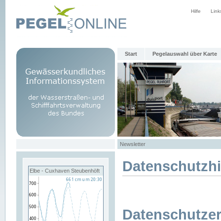
Hilfe
Link
Start
Pegelauswahl über Karte
Newsletter
Datenschutzh
Elbe - Cuxhaven Steubenhöft
Datenschutzer