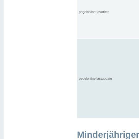
pegelonline.favorites
pegelonline.lastupdate
Minderjährige