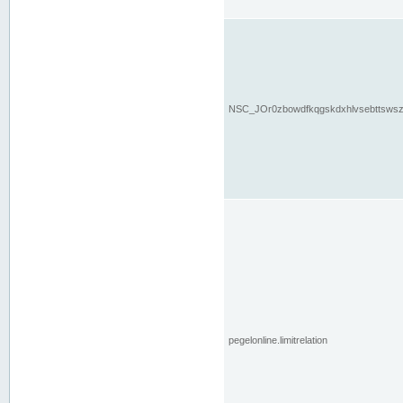
NSC_JOr0zbowdfkqgskdxhlvsebttsws
pegelonline.limitrelation