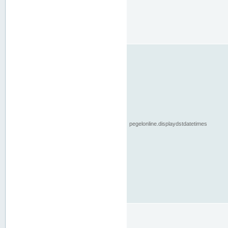
pegelonline.displaydstdatetimes