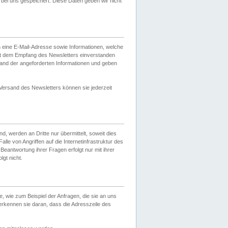
ei uns gespeichert. Diese Daten geben wir nicht
 eine E-Mail-Adresse sowie Informationen, welche
it dem Empfang des Newsletters einverstanden
sand der angeforderten Informationen und geben
 Versand des Newsletters können sie jederzeit
, werden an Dritte nur übermittelt, soweit dies
lle von Angriffen auf die Internetinfrastruktur des
Beantwortung ihrer Fragen erfolgt nur mit ihrer
gt nicht.
, wie zum Beispiel der Anfragen, die sie an uns
erkennen sie daran, dass die Adresszeile des