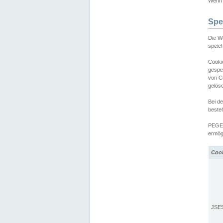
Wenn d
Spe
Die W
speic
Cooki
gespe
von C
gelös
Bei d
beste
PEGEL
ermögl
Coo
JSE