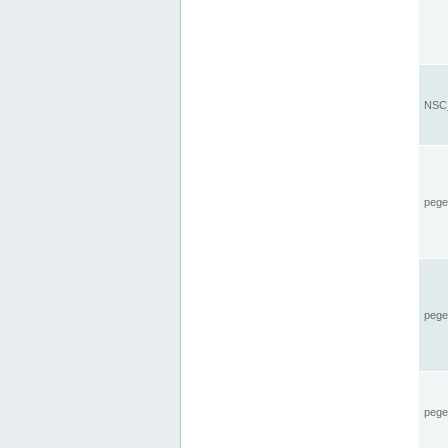
NSC_
pegel
pege
pegel