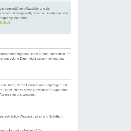
 der regelmäßigen Aktualisierung der
omit wird sichergestellt, dass die Benutzerin oder
 angezeigt bekommt.
 Mobil
 personenbezogenen Daten an uns übermitteln. Es
werden solche Daten nicht gesammelt und auch
ogenen Daten, deren Herkunft und Empfänger und
er Daten. Hierzu sowie zu weiteren Fragen zum
 Adresse an uns wenden.
neraldirektion Wasserstraßen und Schifffahrt
nd Informationsfreiheit (BfDI).