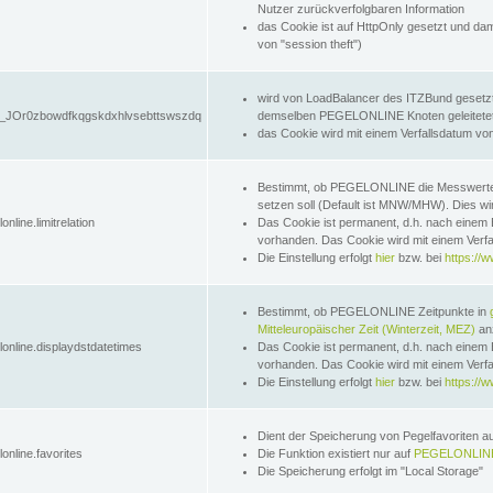
Nutzer zurückverfolgbaren Information
das Cookie ist auf HttpOnly gesetzt und dam
von "session theft")
wird von LoadBalancer des ITZBund gesetzt
JOr0zbowdfkqgskdxhlvsebttswszdq
demselben PEGELONLINE Knoten geleitetet w
das Cookie wird mit einem Verfallsdatum vo
Bestimmt, ob PEGELONLINE die Messwer
setzen soll (Default ist MNW/MHW). Dies wirk
online.limitrelation
Das Cookie ist permanent, d.h. nach einem 
vorhanden. Das Cookie wird mit einem Verfa
Die Einstellung erfolgt
hier
bzw. bei
https://w
Bestimmt, ob PEGELONLINE Zeitpunkte in
Mitteleuropäischer Zeit (Winterzeit, MEZ)
anz
lonline.displaydstdatetimes
Das Cookie ist permanent, d.h. nach einem 
vorhanden. Das Cookie wird mit einem Verfa
Die Einstellung erfolgt
hier
bzw. bei
https://w
Dient der Speicherung von Pegelfavoriten 
online.favorites
Die Funktion existiert nur auf
PEGELONLINE
Die Speicherung erfolgt im "Local Storage"