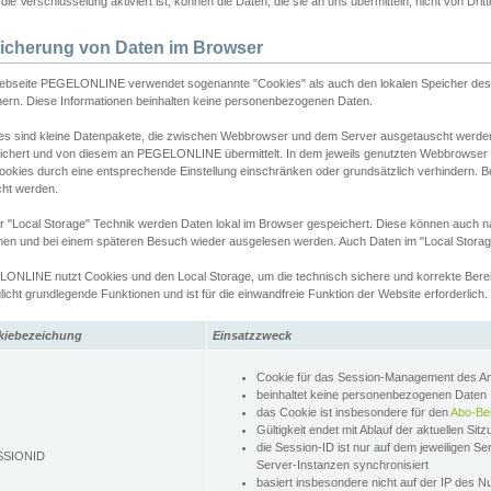
ie Verschlüsselung aktiviert ist, können die Daten, die sie an uns übermitteln, nicht von Dri
icherung von Daten im Browser
ebseite PEGELONLINE verwendet sogenannte "Cookies" als auch den lokalen Speicher des 
hern. Diese Informationen beinhalten keine personenbezogenen Daten.
es sind kleine Datenpakete, die zwischen Webbrowser und dem Server ausgetauscht werde
ichert und von diesem an PEGELONLINE übermittelt. In dem jeweils genutzten Webbrowser
ookies durch eine entsprechende Einstellung einschränken oder grundsätzlich verhindern. B
cht werden.
er "Local Storage" Technik werden Daten lokal im Browser gespeichert. Diese können auch 
hen und bei einem späteren Besuch wieder ausgelesen werden. Auch Daten im "Local Storag
ONLINE nutzt Cookies und den Local Storage, um die technisch sichere und korrekte Bereit
icht grundlegende Funktionen und ist für die einwandfreie Funktion der Website erforderlich.
kiebezeichung
Einsatzzweck
Cookie für das Session-Management des 
beinhaltet keine personenbezogenen Daten
das Cookie ist insbesondere für den
Abo-Be
Gültigkeit endet mit Ablauf der aktuellen Sit
die Session-ID ist nur auf dem jeweiligen Se
SSIONID
Server-Instanzen synchronisiert
basiert insbesondere nicht auf der IP des N