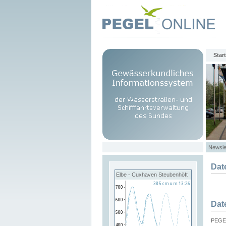
Start
Newsle
Dat
Elbe - Cuxhaven Steubenhöft
Dat
PEGEL