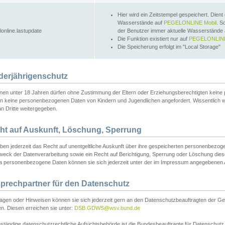
Hier wird ein Zeitstempel gespeichert. Dient
Wasserstände auf
PEGELONLINE Mobil
. S
lonline.lastupdate
der Benutzer immer aktuelle Wasserstände
Die Funktion existiert nur auf
PEGELONLINE
Die Speicherung erfolgt im "Local Storage"
derjährigenschutz
nen unter 18 Jahren dürfen ohne Zustimmung der Eltern oder Erziehungsberechtigten keine
n keine personenbezogenen Daten von Kindern und Jugendlichen angefordert. Wissentlich 
an Dritte weitergegeben.
ht auf Auskunft, Löschung, Sperrung
aben jederzeit das Recht auf unentgeltliche Auskunft über ihre gespeicherten personenbez
weck der Datenverarbeitung sowie ein Recht auf Berichtigung, Sperrung oder Löschung dies
 personenbezogene Daten können sie sich jederzeit unter der im Impressum angegebenen
prechpartner für den Datenschutz
ragen oder Hinweisen können sie sich jederzeit gern an den Datenschutzbeauftragten der Ge
n. Diesen erreichen sie unter:
DSB.GDWS@wsv.bund.de
ständige datenschutzrechtliche Aufsichtsbehörde ist die Bundesbeauftragte für Datenschutz u