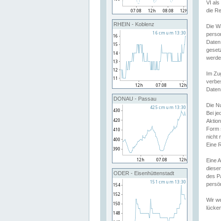
VI al
die R
RHEIN - Koblenz
Die W
perso
Daten
geset
werde
Im Zu
verbe
Daten
DONAU - Passau
Die N
Bei j
Aktion
Form 
nicht 
Eine R
Eine 
dieser
ODER - Eisenhüttenstadt
des P
persön
Wir we
lücken