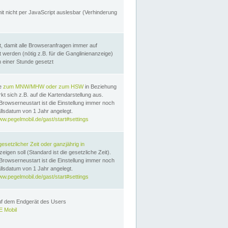
it nicht per JavaScript auslesbar (Verhinderung
, damit alle Browseranfragen immer auf
erden (nötig z.B. für die Ganglinienanzeige)
n einer Stunde gesetzt
te
zum MNW/MHW oder zum HSW
in Beziehung
t sich z.B. auf die Kartendarstellung aus.
Browserneustart ist die Einstellung immer noch
llsdatum von 1 Jahr angelegt.
ww.pegelmobil.de/gast/start#settings
gesetzlicher Zeit oder ganzjährig in
eigen soll (Standard ist die gesetzliche Zeit).
Browserneustart ist die Einstellung immer noch
llsdatum von 1 Jahr angelegt.
ww.pegelmobil.de/gast/start#settings
auf dem Endgerät des Users
 Mobil