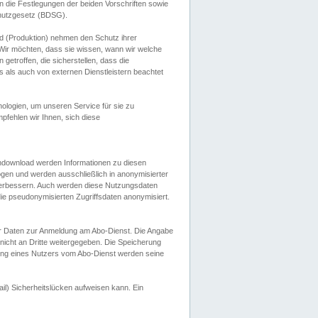
 die Festlegungen der beiden Vorschriften sowie
hutzgesetz (BDSG).
 (Produktion) nehmen den Schutz ihrer
ir möchten, dass sie wissen, wann wir welche
etroffen, die sicherstellen, dass die
 als auch von externen Dienstleistern beachtet
ologien, um unseren Service für sie zu
fehlen wir Ihnen, sich diese
endownload werden Informationen zu diesen
ogen und werden ausschließlich in anonymisierter
verbessern. Auch werden diese Nutzungsdaten
ie pseudonymisierten Zugriffsdaten anonymisiert.
her Daten zur Anmeldung am Abo-Dienst. Die Angabe
 nicht an Dritte weitergegeben. Die Speicherung
dung eines Nutzers vom Abo-Dienst werden seine
il) Sicherheitslücken aufweisen kann. Ein