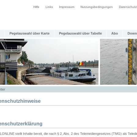
Hilfe
Links
Impressum
Nutzungsbedingungen
Datenschutz
Pegelauswahl über Karte
Pegelauswahl über Tabelle
Abo
Down
tter
enschutzhinweise
enschutzerklärung
ONLINE stellt Inhalte bereit, die nach § 2, Abs. 2 des Telemediengesetzes (TMG) als Teled