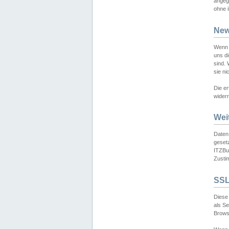
angeg
ohne i
New
Wenn 
uns d
sind.
sie ni
Die er
widerr
Wei
Daten,
gesetz
ITZBun
Zusti
SSL
Diese 
als S
Browse