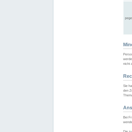
pege
Min
Perso
werde
nicht 
Rec
Sie h
den Z
Thema
Ans
Bei F
wende
Die zu