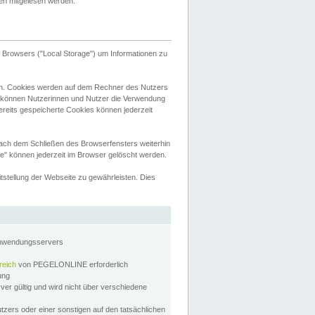
tten mitgelesen werden.
Browsers ("Local Storage") um Informationen zu
n. Cookies werden auf dem Rechner des Nutzers
 können Nutzerinnen und Nutzer die Verwendung
ereits gespeicherte Cookies können jederzeit
nach dem Schließen des Browserfensters weiterhin
e" können jederzeit im Browser gelöscht werden.
stellung der Webseite zu gewährleisten. Dies
Anwendungsservers
reich
von PEGELONLINE erforderlich
zung
rver gültig und wird nicht über verschiedene
utzers oder einer sonstigen auf den tatsächlichen