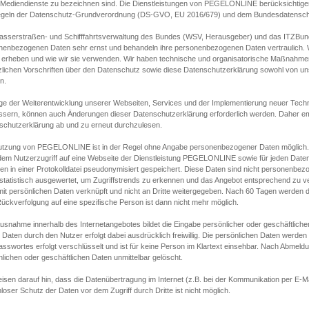
s Mediendienste zu bezeichnen sind. Die Dienstleistungen von PEGELONLINE berücksichtigen
egeln der Datenschutz-Grundverordnung (DS-GVO, EU 2016/679) und dem Bundesdatensc
asserstraßen- und Schifffahrtsverwaltung des Bundes (WSV, Herausgeber) und das ITZBund
nenbezogenen Daten sehr ernst und behandeln ihre personenbezogenen Daten vertraulich. W
 erheben und wie wir sie verwenden. Wir haben technische und organisatorische Maßnahmen g
zlichen Vorschriften über den Datenschutz sowie diese Datenschutzerklärung sowohl von uns
n.
ge der Weiterentwicklung unserer Webseiten, Services und der Implementierung neuer Techn
ssern, können auch Änderungen dieser Datenschutzerklärung erforderlich werden. Daher emp
schutzerklärung ab und zu erneut durchzulesen.
utzung von PEGELONLINE ist in der Regel ohne Angabe personenbezogener Daten möglich.
edem Nutzerzugriff auf eine Webseite der Dienstleistung PEGELONLINE sowie für jeden Dat
en in einer Protokolldatei pseudonymisiert gespeichert. Diese Daten sind nicht personenbez
statistisch ausgewertet, um Zugriffstrends zu erkennen und das Angebot entsprechend zu 
mit persönlichen Daten verknüpft und nicht an Dritte weitergegeben. Nach 60 Tagen werden d
ückverfolgung auf eine spezifische Person ist dann nicht mehr möglich.
Ausnahme innerhalb des Internetangebotes bildet die Eingabe persönlicher oder geschäftlic
 Daten durch den Nutzer erfolgt dabei ausdrücklich freiwillig. Die persönlichen Daten werden
asswortes erfolgt verschlüsselt und ist für keine Person im Klartext einsehbar. Nach Abmel
lichen oder geschäftlichen Daten unmittelbar gelöscht.
isen darauf hin, dass die Datenübertragung im Internet (z.B. bei der Kommunikation per E-Ma
loser Schutz der Daten vor dem Zugriff durch Dritte ist nicht möglich.