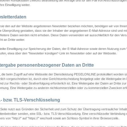
ebenen Kontaktdaten zwecks Bearbeitung der Anfrage und für den Fall von Anschlussfragen b
hre Einwilligung weiter.
sletterdaten
sie den auf der Website angebotenen Newsletter beziehen möchten, benötigen wir von Ihnen
ie Überprüfung gestatten, dass sie der Inhaber der angegebenen E-Mail-Adresse sind und m
 Weitere Daten werden nicht erhoben. Diese Daten verwenden wir ausschließlich für den Ver
cht an Dritte weiter.
teilte Einwilligung zur Speicherung der Daten, der E-Mail-Adresse sowie deren Nutzung zum
ufen, etwa über den "Newsletter kündigen"-Link im Newsletter oder auf der Webseite.
tergabe personenbezogener Daten an Dritte
 die beim Zugriff auf eine Webseite der Dienstleistung PEGELONLINE protokolliert worden sind
lich vorgeschrieben ist, durch eine Gerichtsentscheidung festgelegt oder die Weitergabe im Fa
d zur Rechts- oder Strafverfolgung erforderlich ist. Eine Weitergabe der Daten an Dritte zur 
mmung. Eine Weitergabe zu anderen nichtkommerziellen oder zu kommerziellen Zwecken erfol
- bzw. TLS-Verschlüsselung
Seite nutzt aus Gründen der Sicherheit und zum Schutz der Übertragung vertraulicher Inhalte
eitenbetreiber senden, eine SSL- bzw. TLS-Verschlüsselung. Eine verschlüsselte Verbindung 
rs von "http://" auf "https://" wechselt sowie am Schloss-Symbol in ihrer Browserzeile.