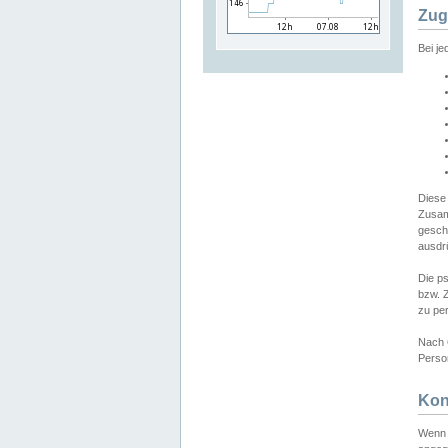
Zug
Bei j
Diese
Zusam
gesch
ausdrü
Die p
bzw. 
zu pe
Nach 
Person
Kon
Wenn 