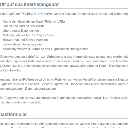
riff auf das Internetangebot
edem Zugriff auf PEGELONLINE Server werden folgende Daten für statistische und Sicherun
Name der abgerufenen Datei (Referrer URL)
Datum und Uhrzeit des Abrufs
Übertragene Datenmenge
Meldung, ob der Abruf erfolgreich war
Browsertyp und Browserversion
verwendetes Betriebssystem
pseudonymisierte IP-Adresse des zugreifenden Hostsystems
 Daten werden ausschließlich zur Verbesserung des Internetdienstes genutzt und werden ni
menführung dieser Daten mit anderen Datenquellen wird nicht vorgenommen. Eine Ausnahme 
äftlicher Daten zur Anmeldung eines Abonnements gewässerkundlicher Daten. Die Angabe die
cklich freiwillig.
seudonymisierte IP-Adresse wird nur im Falle von schweren Verstößen gegen unsere Nutzun
Zugriffsversuchen auf unsere Server ausgewertet. Dabei wird das Recht vorbehalten, unter Z
rsonenbezogenen Daten zu veranlassen.
60 Tagen werden die pseudonymisierten Zugriffsdaten anonymisiert sowie Log-Dateien gelösc
 ist dann nicht mehr möglich.
taktformular
sie uns per Kontaktformular Anfragen zukommen lassen, werden ihre Angaben aus dem Anfrag