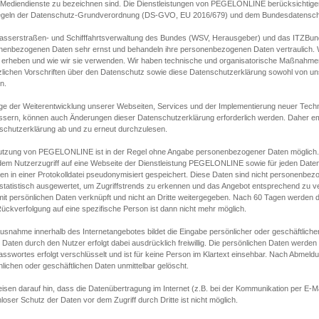
s Mediendienste zu bezeichnen sind. Die Dienstleistungen von PEGELONLINE berücksichtigen
egeln der Datenschutz-Grundverordnung (DS-GVO, EU 2016/679) und dem Bundesdatensc
asserstraßen- und Schifffahrtsverwaltung des Bundes (WSV, Herausgeber) und das ITZBund
nenbezogenen Daten sehr ernst und behandeln ihre personenbezogenen Daten vertraulich. W
 erheben und wie wir sie verwenden. Wir haben technische und organisatorische Maßnahmen g
zlichen Vorschriften über den Datenschutz sowie diese Datenschutzerklärung sowohl von uns
n.
ge der Weiterentwicklung unserer Webseiten, Services und der Implementierung neuer Techn
ssern, können auch Änderungen dieser Datenschutzerklärung erforderlich werden. Daher emp
schutzerklärung ab und zu erneut durchzulesen.
utzung von PEGELONLINE ist in der Regel ohne Angabe personenbezogener Daten möglich.
edem Nutzerzugriff auf eine Webseite der Dienstleistung PEGELONLINE sowie für jeden Dat
en in einer Protokolldatei pseudonymisiert gespeichert. Diese Daten sind nicht personenbez
statistisch ausgewertet, um Zugriffstrends zu erkennen und das Angebot entsprechend zu 
mit persönlichen Daten verknüpft und nicht an Dritte weitergegeben. Nach 60 Tagen werden d
ückverfolgung auf eine spezifische Person ist dann nicht mehr möglich.
Ausnahme innerhalb des Internetangebotes bildet die Eingabe persönlicher oder geschäftlic
 Daten durch den Nutzer erfolgt dabei ausdrücklich freiwillig. Die persönlichen Daten werden
asswortes erfolgt verschlüsselt und ist für keine Person im Klartext einsehbar. Nach Abmel
lichen oder geschäftlichen Daten unmittelbar gelöscht.
isen darauf hin, dass die Datenübertragung im Internet (z.B. bei der Kommunikation per E-Ma
loser Schutz der Daten vor dem Zugriff durch Dritte ist nicht möglich.