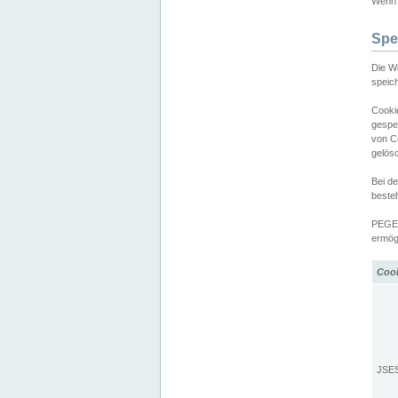
Wenn d
Spe
Die W
speic
Cooki
gespe
von C
gelös
Bei d
beste
PEGEL
ermögl
Coo
JSE