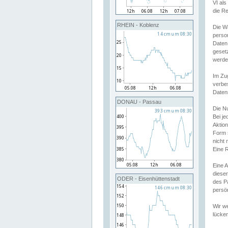
VI al
die R
RHEIN - Koblenz
Die W
perso
Daten
geset
werde
Im Zu
verbe
Daten
DONAU - Passau
Die N
Bei j
Aktion
Form 
nicht 
Eine R
Eine 
dieser
ODER - Eisenhüttenstadt
des P
persön
Wir we
lücken