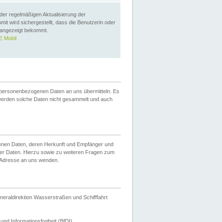
 der regelmäßigen Aktualisierung der
omit wird sichergestellt, dass die Benutzerin oder
 angezeigt bekommt.
 Mobil
 personenbezogenen Daten an uns übermitteln. Es
werden solche Daten nicht gesammelt und auch
ogenen Daten, deren Herkunft und Empfänger und
er Daten. Hierzu sowie zu weiteren Fragen zum
 Adresse an uns wenden.
neraldirektion Wasserstraßen und Schifffahrt
nd Informationsfreiheit (BfDI).