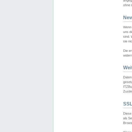
angeg
ohne i
New
Wenn 
uns d
sind.
sie ni
Die er
widerr
Wei
Daten,
gesetz
ITZBun
Zusti
SSL
Diese 
als S
Browse