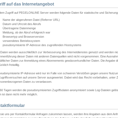
riff auf das Internetangebot
edem Zugriff auf PEGELONLINE Server werden folgende Daten für statistische und Sicherun
Name der abgerufenen Datei (Referrer URL)
Datum und Uhrzeit des Abrufs
Übertragene Datenmenge
Meldung, ob der Abruf erfolgreich war
Browsertyp und Browserversion
verwendetes Betriebssystem
pseudonymisierte IP-Adresse des zugreifenden Hostsystems
 Daten werden ausschließlich zur Verbesserung des Internetdienstes genutzt und werden ni
menführung dieser Daten mit anderen Datenquellen wird nicht vorgenommen. Eine Ausnahme 
äftlicher Daten zur Anmeldung eines Abonnements gewässerkundlicher Daten. Die Angabe die
cklich freiwillig.
seudonymisierte IP-Adresse wird nur im Falle von schweren Verstößen gegen unsere Nutzun
Zugriffsversuchen auf unsere Server ausgewertet. Dabei wird das Recht vorbehalten, unter Z
rsonenbezogenen Daten zu veranlassen.
60 Tagen werden die pseudonymisierten Zugriffsdaten anonymisiert sowie Log-Dateien gelösc
 ist dann nicht mehr möglich.
taktformular
sie uns per Kontaktformular Anfragen zukommen lassen, werden ihre Angaben aus dem Anfrag