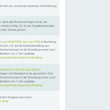
it nicht per JavaScript auslesbar (Verhinderung
, damit alle Browseranfragen immer auf
erden (nötig z.B. für die Ganglinienanzeige)
n einer Stunde gesetzt
te
zum MNW/MHW oder zum HSW
in Beziehung
t sich z.B. auf die Kartendarstellung aus.
Browserneustart ist die Einstellung immer noch
llsdatum von 1 Jahr angelegt.
ww.pegelmobil.de/gast/start#settings
gesetzlicher Zeit oder ganzjährig in
eigen soll (Standard ist die gesetzliche Zeit).
Browserneustart ist die Einstellung immer noch
llsdatum von 1 Jahr angelegt.
ww.pegelmobil.de/gast/start#settings
auf dem Endgerät des Users
 Mobil