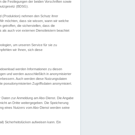
 die Festlegungen der beiden Vorschriften sowie
hutzgesetz (BDSG).
 (Produktion) nehmen den Schutz ihrer
ir möchten, dass sie wissen, wann wir welche
etroffen, die sicherstellen, dass die
 als auch von externen Dienstleistern beachtet
ologien, um unseren Service für sie zu
fehlen wir Ihnen, sich diese
endownload werden Informationen zu diesen
ogen und werden ausschließlich in anonymisierter
verbessern. Auch werden diese Nutzungsdaten
ie pseudonymisierten Zugriffsdaten anonymisiert.
her Daten zur Anmeldung am Abo-Dienst. Die Angabe
 nicht an Dritte weitergegeben. Die Speicherung
dung eines Nutzers vom Abo-Dienst werden seine
il) Sicherheitslücken aufweisen kann. Ein