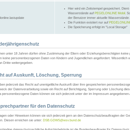
Hier wird ein Zeitstempel gespeichert. Dient
Wasserstände auf
PEGELONLINE Mobil
. S
lonline.lastupdate
der Benutzer immer aktuelle Wasserstände
Die Funktion existiert nur auf
PEGELONLINE
Die Speicherung erfolgt im "Local Storage"
derjährigenschutz
nen unter 18 Jahren dürfen ohne Zustimmung der Eltern oder Erziehungsberechtigten keine
n keine personenbezogenen Daten von Kindern und Jugendlichen angefordert. Wissentlich 
an Dritte weitergegeben.
ht auf Auskunft, Löschung, Sperrung
aben jederzeit das Recht auf unentgeltliche Auskunft über ihre gespeicherten personenbez
weck der Datenverarbeitung sowie ein Recht auf Berichtigung, Sperrung oder Löschung dies
 personenbezogene Daten können sie sich jederzeit unter der im Impressum angegebenen
prechpartner für den Datenschutz
ragen oder Hinweisen können sie sich jederzeit gern an den Datenschutzbeauftragten der Ge
n. Diesen erreichen sie unter:
DSB.GDWS@wsv.bund.de
ständige datenschutzrechtliche Aufsichtsbehörde ist die Bundesbeauftragte für Datenschutz u