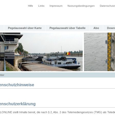
Hilfe
Links
Impressum
Nutzungsbedingungen
Datenschutz
Pegelauswahl über Karte
Pegelauswahl über Tabelle
Abo
Down
tter
enschutzhinweise
enschutzerklärung
ONLINE stellt Inhalte bereit, die nach § 2, Abs. 2 des Telemediengesetzes (TMG) als Teled