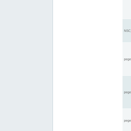
NSC_
pegel
pege
pegel