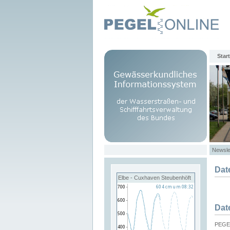
Start
Newsle
Dat
Elbe - Cuxhaven Steubenhöft
Dat
PEGEL