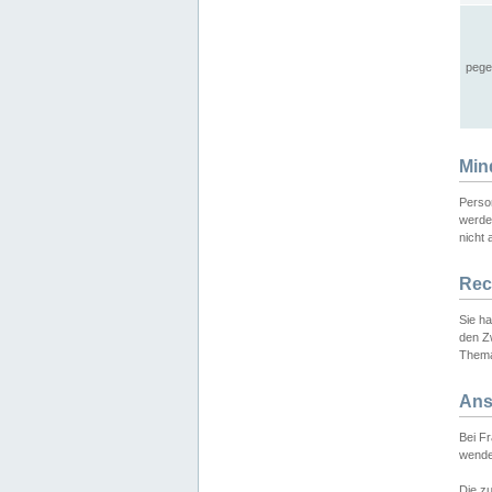
pege
Min
Perso
werde
nicht 
Rec
Sie h
den Z
Thema
Ans
Bei F
wende
Die zu