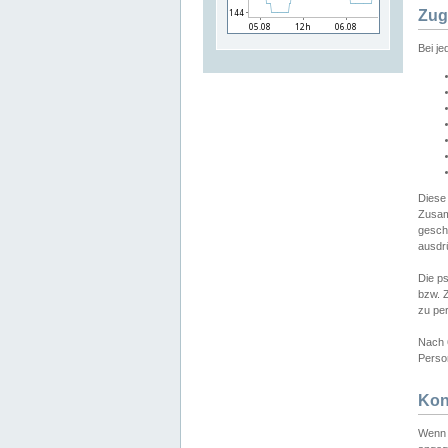
Zug
Bei j
Diese
Zusam
gesch
ausdrü
Die p
bzw. 
zu pe
Nach 
Person
Kon
Wenn 