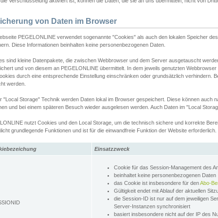
ie Verschlüsselung aktiviert ist, können die Daten, die sie an uns übermitteln, nicht von Dri
icherung von Daten im Browser
ebseite PEGELONLINE verwendet sogenannte "Cookies" als auch den lokalen Speicher des 
hern. Diese Informationen beinhalten keine personenbezogenen Daten.
es sind kleine Datenpakete, die zwischen Webbrowser und dem Server ausgetauscht werde
ichert und von diesem an PEGELONLINE übermittelt. In dem jeweils genutzten Webbrowser
ookies durch eine entsprechende Einstellung einschränken oder grundsätzlich verhindern. B
cht werden.
er "Local Storage" Technik werden Daten lokal im Browser gespeichert. Diese können auch 
hen und bei einem späteren Besuch wieder ausgelesen werden. Auch Daten im "Local Storag
ONLINE nutzt Cookies und den Local Storage, um die technisch sichere und korrekte Bereit
icht grundlegende Funktionen und ist für die einwandfreie Funktion der Website erforderlich.
kiebezeichung
Einsatzzweck
Cookie für das Session-Management des 
beinhaltet keine personenbezogenen Daten
das Cookie ist insbesondere für den
Abo-Be
Gültigkeit endet mit Ablauf der aktuellen Sit
die Session-ID ist nur auf dem jeweiligen Se
SSIONID
Server-Instanzen synchronisiert
basiert insbesondere nicht auf der IP des N