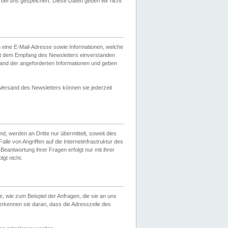
ei uns gespeichert. Diese Daten geben wir nicht
 eine E-Mail-Adresse sowie Informationen, welche
it dem Empfang des Newsletters einverstanden
sand der angeforderten Informationen und geben
 Versand des Newsletters können sie jederzeit
, werden an Dritte nur übermittelt, soweit dies
lle von Angriffen auf die Internetinfrastruktur des
Beantwortung ihrer Fragen erfolgt nur mit ihrer
gt nicht.
, wie zum Beispiel der Anfragen, die sie an uns
erkennen sie daran, dass die Adresszeile des