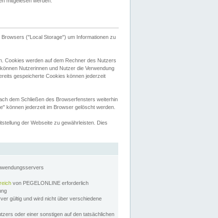
tten mitgelesen werden.
Browsers ("Local Storage") um Informationen zu
n. Cookies werden auf dem Rechner des Nutzers
 können Nutzerinnen und Nutzer die Verwendung
ereits gespeicherte Cookies können jederzeit
nach dem Schließen des Browserfensters weiterhin
e" können jederzeit im Browser gelöscht werden.
stellung der Webseite zu gewährleisten. Dies
Anwendungsservers
reich
von PEGELONLINE erforderlich
zung
rver gültig und wird nicht über verschiedene
utzers oder einer sonstigen auf den tatsächlichen