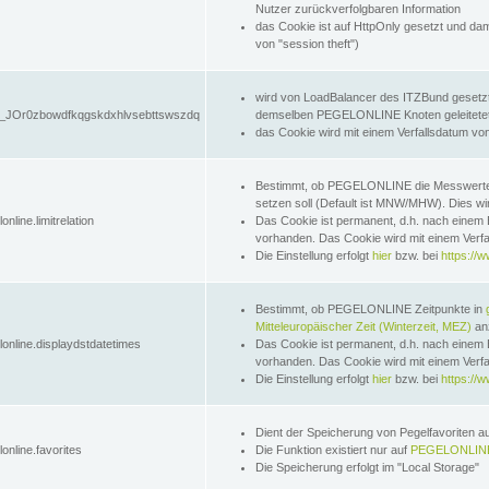
Nutzer zurückverfolgbaren Information
das Cookie ist auf HttpOnly gesetzt und dam
von "session theft")
wird von LoadBalancer des ITZBund gesetzt
JOr0zbowdfkqgskdxhlvsebttswszdq
demselben PEGELONLINE Knoten geleitetet w
das Cookie wird mit einem Verfallsdatum vo
Bestimmt, ob PEGELONLINE die Messwer
setzen soll (Default ist MNW/MHW). Dies wirk
online.limitrelation
Das Cookie ist permanent, d.h. nach einem 
vorhanden. Das Cookie wird mit einem Verfa
Die Einstellung erfolgt
hier
bzw. bei
https://w
Bestimmt, ob PEGELONLINE Zeitpunkte in
Mitteleuropäischer Zeit (Winterzeit, MEZ)
anz
lonline.displaydstdatetimes
Das Cookie ist permanent, d.h. nach einem 
vorhanden. Das Cookie wird mit einem Verfa
Die Einstellung erfolgt
hier
bzw. bei
https://w
Dient der Speicherung von Pegelfavoriten 
online.favorites
Die Funktion existiert nur auf
PEGELONLINE
Die Speicherung erfolgt im "Local Storage"