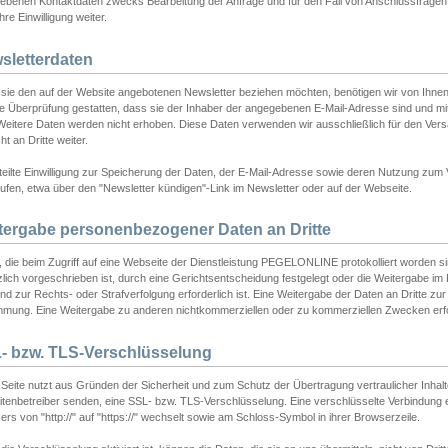
ebenen Kontaktdaten zwecks Bearbeitung der Anfrage und für den Fall von Anschlussfragen b
hre Einwilligung weiter.
sletterdaten
sie den auf der Website angebotenen Newsletter beziehen möchten, benötigen wir von Ihnen
ie Überprüfung gestatten, dass sie der Inhaber der angegebenen E-Mail-Adresse sind und m
 Weitere Daten werden nicht erhoben. Diese Daten verwenden wir ausschließlich für den Ver
cht an Dritte weiter.
teilte Einwilligung zur Speicherung der Daten, der E-Mail-Adresse sowie deren Nutzung zum
ufen, etwa über den "Newsletter kündigen"-Link im Newsletter oder auf der Webseite.
tergabe personenbezogener Daten an Dritte
 die beim Zugriff auf eine Webseite der Dienstleistung PEGELONLINE protokolliert worden sind
lich vorgeschrieben ist, durch eine Gerichtsentscheidung festgelegt oder die Weitergabe im Fa
d zur Rechts- oder Strafverfolgung erforderlich ist. Eine Weitergabe der Daten an Dritte zur 
mmung. Eine Weitergabe zu anderen nichtkommerziellen oder zu kommerziellen Zwecken erfol
- bzw. TLS-Verschlüsselung
Seite nutzt aus Gründen der Sicherheit und zum Schutz der Übertragung vertraulicher Inhalte
eitenbetreiber senden, eine SSL- bzw. TLS-Verschlüsselung. Eine verschlüsselte Verbindung 
rs von "http://" auf "https://" wechselt sowie am Schloss-Symbol in ihrer Browserzeile.