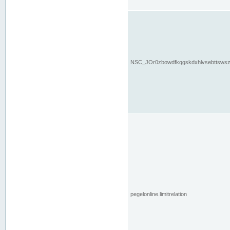
NSC_JOr0zbowdfkqgskdxhlvsebttsws
pegelonline.limitrelation