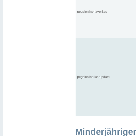
pegelonline.favorites
pegelonline.lastupdate
Minderjährige