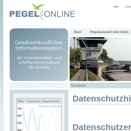
Hilfe
Link
Start
Pegelauswahl über Karte
Newsletter
Datenschutzh
Elbe - Cuxhaven Steubenhöft
Datenschutzer