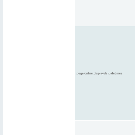
pegelonline.displaydstdatetimes