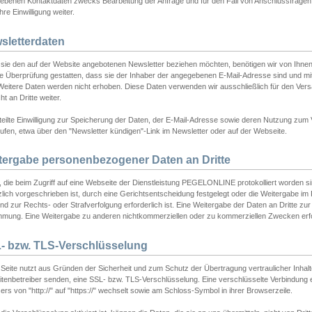
ebenen Kontaktdaten zwecks Bearbeitung der Anfrage und für den Fall von Anschlussfragen b
hre Einwilligung weiter.
sletterdaten
sie den auf der Website angebotenen Newsletter beziehen möchten, benötigen wir von Ihnen
ie Überprüfung gestatten, dass sie der Inhaber der angegebenen E-Mail-Adresse sind und m
 Weitere Daten werden nicht erhoben. Diese Daten verwenden wir ausschließlich für den Ver
cht an Dritte weiter.
teilte Einwilligung zur Speicherung der Daten, der E-Mail-Adresse sowie deren Nutzung zum
ufen, etwa über den "Newsletter kündigen"-Link im Newsletter oder auf der Webseite.
tergabe personenbezogener Daten an Dritte
 die beim Zugriff auf eine Webseite der Dienstleistung PEGELONLINE protokolliert worden sind
lich vorgeschrieben ist, durch eine Gerichtsentscheidung festgelegt oder die Weitergabe im Fa
d zur Rechts- oder Strafverfolgung erforderlich ist. Eine Weitergabe der Daten an Dritte zur 
mmung. Eine Weitergabe zu anderen nichtkommerziellen oder zu kommerziellen Zwecken erfol
- bzw. TLS-Verschlüsselung
Seite nutzt aus Gründen der Sicherheit und zum Schutz der Übertragung vertraulicher Inhalte
eitenbetreiber senden, eine SSL- bzw. TLS-Verschlüsselung. Eine verschlüsselte Verbindung 
rs von "http://" auf "https://" wechselt sowie am Schloss-Symbol in ihrer Browserzeile.