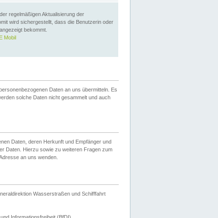
 der regelmäßigen Aktualisierung der
omit wird sichergestellt, dass die Benutzerin oder
 angezeigt bekommt.
 Mobil
 personenbezogenen Daten an uns übermitteln. Es
werden solche Daten nicht gesammelt und auch
ogenen Daten, deren Herkunft und Empfänger und
er Daten. Hierzu sowie zu weiteren Fragen zum
 Adresse an uns wenden.
neraldirektion Wasserstraßen und Schifffahrt
nd Informationsfreiheit (BfDI).