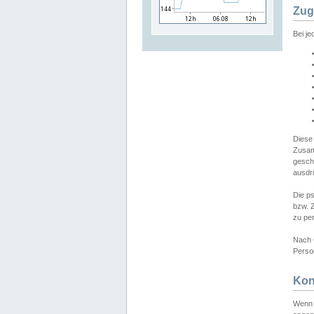
Zug
Bei j
Diese
Zusam
gesch
ausdrü
Die p
bzw. 
zu pe
Nach 
Person
Kon
Wenn 