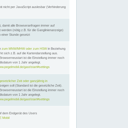
it nicht per JavaScript auslesbar (Verhinderung
, damit alle Browseranfragen immer auf
erden (nötig z.B. für die Ganglinienanzeige)
n einer Stunde gesetzt
te
zum MNW/MHW oder zum HSW
in Beziehung
t sich z.B. auf die Kartendarstellung aus.
Browserneustart ist die Einstellung immer noch
llsdatum von 1 Jahr angelegt.
ww.pegelmobil.de/gast/start#settings
gesetzlicher Zeit oder ganzjährig in
eigen soll (Standard ist die gesetzliche Zeit).
Browserneustart ist die Einstellung immer noch
llsdatum von 1 Jahr angelegt.
ww.pegelmobil.de/gast/start#settings
auf dem Endgerät des Users
 Mobil