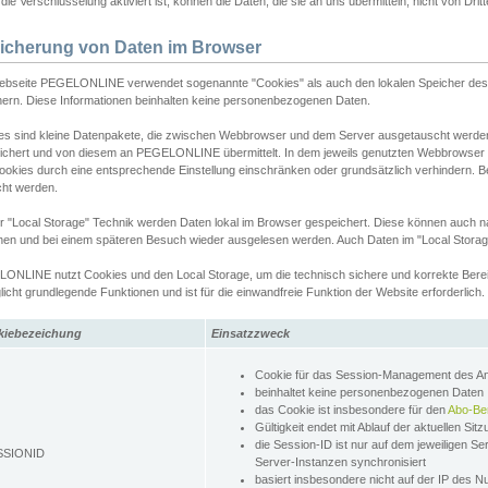
ie Verschlüsselung aktiviert ist, können die Daten, die sie an uns übermitteln, nicht von Dri
icherung von Daten im Browser
ebseite PEGELONLINE verwendet sogenannte "Cookies" als auch den lokalen Speicher des 
hern. Diese Informationen beinhalten keine personenbezogenen Daten.
es sind kleine Datenpakete, die zwischen Webbrowser und dem Server ausgetauscht werde
ichert und von diesem an PEGELONLINE übermittelt. In dem jeweils genutzten Webbrowser
ookies durch eine entsprechende Einstellung einschränken oder grundsätzlich verhindern. B
cht werden.
er "Local Storage" Technik werden Daten lokal im Browser gespeichert. Diese können auch 
hen und bei einem späteren Besuch wieder ausgelesen werden. Auch Daten im "Local Storag
ONLINE nutzt Cookies und den Local Storage, um die technisch sichere und korrekte Bereit
icht grundlegende Funktionen und ist für die einwandfreie Funktion der Website erforderlich.
kiebezeichung
Einsatzzweck
Cookie für das Session-Management des 
beinhaltet keine personenbezogenen Daten
das Cookie ist insbesondere für den
Abo-Be
Gültigkeit endet mit Ablauf der aktuellen Sit
die Session-ID ist nur auf dem jeweiligen Se
SSIONID
Server-Instanzen synchronisiert
basiert insbesondere nicht auf der IP des N