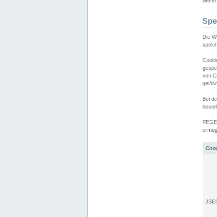
Wenn d
Spe
Die W
speic
Cooki
gespe
von C
gelös
Bei d
beste
PEGEL
ermögl
Coo
JSE