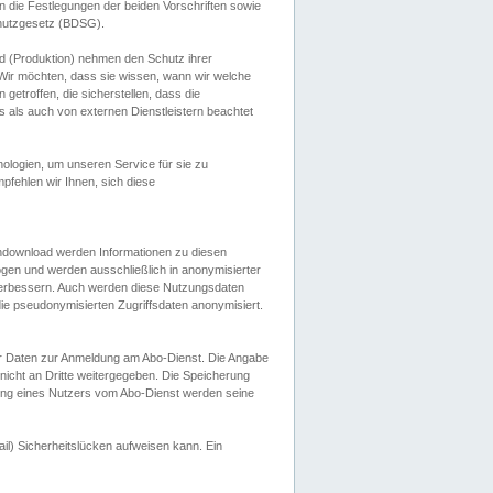
 die Festlegungen der beiden Vorschriften sowie
hutzgesetz (BDSG).
 (Produktion) nehmen den Schutz ihrer
ir möchten, dass sie wissen, wann wir welche
etroffen, die sicherstellen, dass die
 als auch von externen Dienstleistern beachtet
ologien, um unseren Service für sie zu
fehlen wir Ihnen, sich diese
endownload werden Informationen zu diesen
ogen und werden ausschließlich in anonymisierter
verbessern. Auch werden diese Nutzungsdaten
ie pseudonymisierten Zugriffsdaten anonymisiert.
her Daten zur Anmeldung am Abo-Dienst. Die Angabe
 nicht an Dritte weitergegeben. Die Speicherung
dung eines Nutzers vom Abo-Dienst werden seine
il) Sicherheitslücken aufweisen kann. Ein