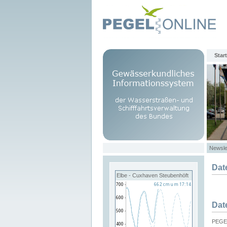
Start
Newsle
Dat
Elbe - Cuxhaven Steubenhöft
Dat
PEGEL