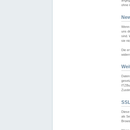
angeg
ohne i
New
Wenn 
uns d
sind.
sie ni
Die er
widerr
Wei
Daten,
gesetz
ITZBun
Zusti
SSL
Diese 
als S
Browse