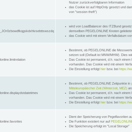
Nutzer zurückverfolgbaren Information
das Cookie ist auf HttpOnly gesetzt und dam
von "session theft")
wird von LoadBalancer des ITZBund gesetzt
JOr0zbowdfkqgskdxhlvsebttswszdq
demselben PEGELONLINE Knoten geleitetet w
das Cookie wird mit einem Verfallsdatum vo
Bestimmt, ob PEGELONLINE die Messwer
setzen soll (Default ist MNW/MHW). Dies wirk
online.limitrelation
Das Cookie ist permanent, d.h. nach einem 
vorhanden. Das Cookie wird mit einem Verfa
Die Einstellung erfolgt
hier
bzw. bei
https://w
Bestimmt, ob PEGELONLINE Zeitpunkte in
Mitteleuropäischer Zeit (Winterzeit, MEZ)
anz
lonline.displaydstdatetimes
Das Cookie ist permanent, d.h. nach einem 
vorhanden. Das Cookie wird mit einem Verfa
Die Einstellung erfolgt
hier
bzw. bei
https://w
Dient der Speicherung von Pegelfavoriten 
online.favorites
Die Funktion existiert nur auf
PEGELONLINE
Die Speicherung erfolgt im "Local Storage"