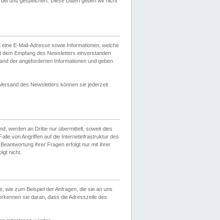
ei uns gespeichert. Diese Daten geben wir nicht
 eine E-Mail-Adresse sowie Informationen, welche
it dem Empfang des Newsletters einverstanden
sand der angeforderten Informationen und geben
 Versand des Newsletters können sie jederzeit
, werden an Dritte nur übermittelt, soweit dies
lle von Angriffen auf die Internetinfrastruktur des
Beantwortung ihrer Fragen erfolgt nur mit ihrer
gt nicht.
, wie zum Beispiel der Anfragen, die sie an uns
erkennen sie daran, dass die Adresszeile des