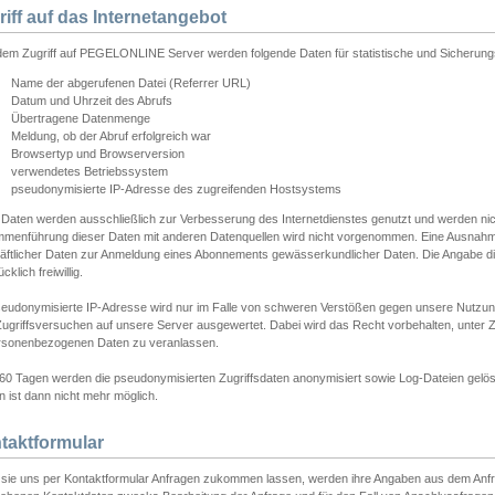
riff auf das Internetangebot
edem Zugriff auf PEGELONLINE Server werden folgende Daten für statistische und Sicherun
Name der abgerufenen Datei (Referrer URL)
Datum und Uhrzeit des Abrufs
Übertragene Datenmenge
Meldung, ob der Abruf erfolgreich war
Browsertyp und Browserversion
verwendetes Betriebssystem
pseudonymisierte IP-Adresse des zugreifenden Hostsystems
 Daten werden ausschließlich zur Verbesserung des Internetdienstes genutzt und werden ni
menführung dieser Daten mit anderen Datenquellen wird nicht vorgenommen. Eine Ausnahme 
äftlicher Daten zur Anmeldung eines Abonnements gewässerkundlicher Daten. Die Angabe die
cklich freiwillig.
seudonymisierte IP-Adresse wird nur im Falle von schweren Verstößen gegen unsere Nutzun
Zugriffsversuchen auf unsere Server ausgewertet. Dabei wird das Recht vorbehalten, unter Z
rsonenbezogenen Daten zu veranlassen.
60 Tagen werden die pseudonymisierten Zugriffsdaten anonymisiert sowie Log-Dateien gelösc
 ist dann nicht mehr möglich.
taktformular
sie uns per Kontaktformular Anfragen zukommen lassen, werden ihre Angaben aus dem Anfrag