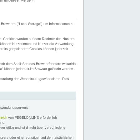
tten mitgelesen werden.
Browsers ("Local Storage") um Informationen zu
n. Cookies werden auf dem Rechner des Nutzers
 können Nutzerinnen und Nutzer die Verwendung
ereits gespeicherte Cookies können jederzeit
nach dem Schließen des Browserfensters weiterhin
e" können jederzeit im Browser gelöscht werden.
stellung der Webseite zu gewährleisten. Dies
Anwendungsservers
reich
von PEGELONLINE erforderlich
zung
rver gültig und wird nicht über verschiedene
utzers oder einer sonstigen auf den tatsächlichen