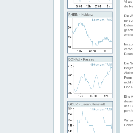
VI al
die R
RHEIN - Koblenz
Die W
perso
Daten
geset
werde
Im Zu
verbe
Daten
DONAU - Passau
Die N
Bei j
Aktion
Form 
nicht 
Eine R
Eine 
dieser
ODER - Eisenhüttenstadt
des P
persön
Wir we
lücken