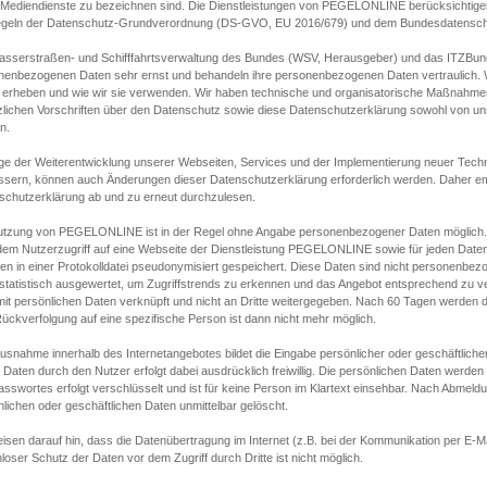
s Mediendienste zu bezeichnen sind. Die Dienstleistungen von PEGELONLINE berücksichtigen
egeln der Datenschutz-Grundverordnung (DS-GVO, EU 2016/679) und dem Bundesdatensc
asserstraßen- und Schifffahrtsverwaltung des Bundes (WSV, Herausgeber) und das ITZBund
nenbezogenen Daten sehr ernst und behandeln ihre personenbezogenen Daten vertraulich. W
 erheben und wie wir sie verwenden. Wir haben technische und organisatorische Maßnahmen g
zlichen Vorschriften über den Datenschutz sowie diese Datenschutzerklärung sowohl von uns
n.
ge der Weiterentwicklung unserer Webseiten, Services und der Implementierung neuer Techn
ssern, können auch Änderungen dieser Datenschutzerklärung erforderlich werden. Daher emp
schutzerklärung ab und zu erneut durchzulesen.
utzung von PEGELONLINE ist in der Regel ohne Angabe personenbezogener Daten möglich.
edem Nutzerzugriff auf eine Webseite der Dienstleistung PEGELONLINE sowie für jeden Dat
en in einer Protokolldatei pseudonymisiert gespeichert. Diese Daten sind nicht personenbez
statistisch ausgewertet, um Zugriffstrends zu erkennen und das Angebot entsprechend zu 
mit persönlichen Daten verknüpft und nicht an Dritte weitergegeben. Nach 60 Tagen werden d
ückverfolgung auf eine spezifische Person ist dann nicht mehr möglich.
Ausnahme innerhalb des Internetangebotes bildet die Eingabe persönlicher oder geschäftlic
 Daten durch den Nutzer erfolgt dabei ausdrücklich freiwillig. Die persönlichen Daten werden
asswortes erfolgt verschlüsselt und ist für keine Person im Klartext einsehbar. Nach Abmel
lichen oder geschäftlichen Daten unmittelbar gelöscht.
isen darauf hin, dass die Datenübertragung im Internet (z.B. bei der Kommunikation per E-Ma
loser Schutz der Daten vor dem Zugriff durch Dritte ist nicht möglich.