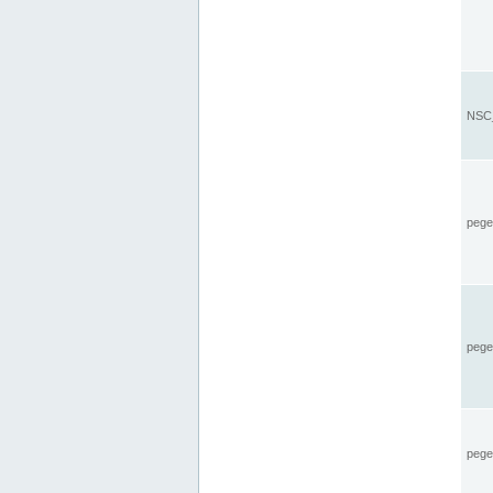
NSC_
pegel
pege
pegel