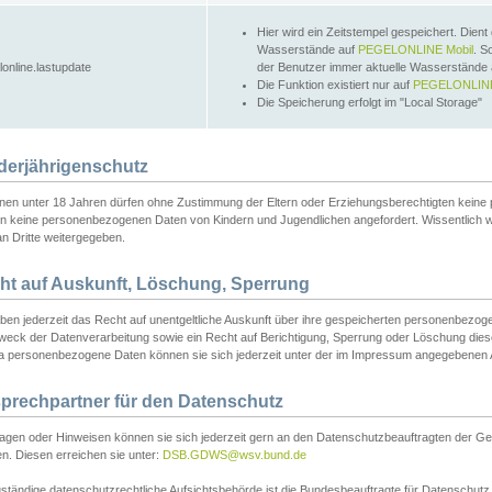
Hier wird ein Zeitstempel gespeichert. Dient
Wasserstände auf
PEGELONLINE Mobil
. S
lonline.lastupdate
der Benutzer immer aktuelle Wasserstände
Die Funktion existiert nur auf
PEGELONLINE
Die Speicherung erfolgt im "Local Storage"
derjährigenschutz
nen unter 18 Jahren dürfen ohne Zustimmung der Eltern oder Erziehungsberechtigten keine
n keine personenbezogenen Daten von Kindern und Jugendlichen angefordert. Wissentlich 
an Dritte weitergegeben.
ht auf Auskunft, Löschung, Sperrung
aben jederzeit das Recht auf unentgeltliche Auskunft über ihre gespeicherten personenbez
weck der Datenverarbeitung sowie ein Recht auf Berichtigung, Sperrung oder Löschung dies
 personenbezogene Daten können sie sich jederzeit unter der im Impressum angegebenen
prechpartner für den Datenschutz
ragen oder Hinweisen können sie sich jederzeit gern an den Datenschutzbeauftragten der Ge
n. Diesen erreichen sie unter:
DSB.GDWS@wsv.bund.de
ständige datenschutzrechtliche Aufsichtsbehörde ist die Bundesbeauftragte für Datenschutz u