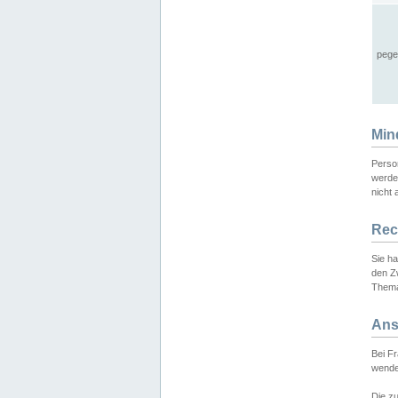
pege
Min
Perso
werde
nicht 
Rec
Sie h
den Z
Thema
Ans
Bei F
wende
Die zu