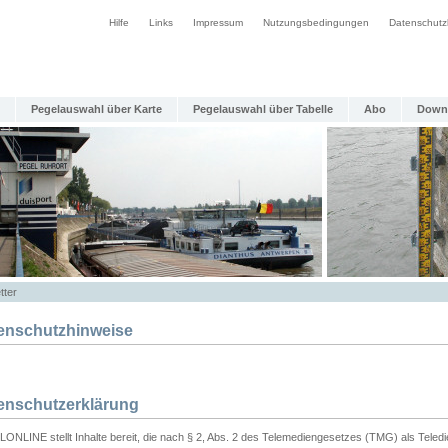
Hilfe
Links
Impressum
Nutzungsbedingungen
Datenschutz
Pegelauswahl über Karte
Pegelauswahl über Tabelle
Abo
Down
tter
enschutzhinweise
enschutzerklärung
ONLINE stellt Inhalte bereit, die nach § 2, Abs. 2 des Telemediengesetzes (TMG) als Teled