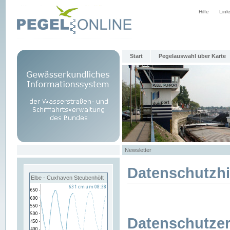
Hilfe
Link
Start
Pegelauswahl über Karte
Newsletter
Datenschutzh
Elbe - Cuxhaven Steubenhöft
Datenschutzer