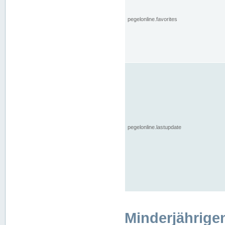
pegelonline.favorites
pegelonline.lastupdate
Minderjährige