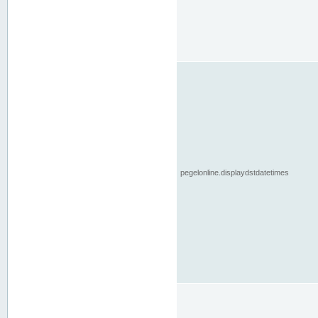
pegelonline.displaydstdatetimes