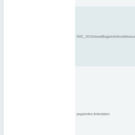
NSC_JOr0zbowdfkqgskdxhlvsebttsws
pegelonline.limitrelation