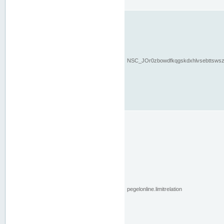
NSC_JOr0zbowdfkqgskdxhlvsebttsws
pegelonline.limitrelation