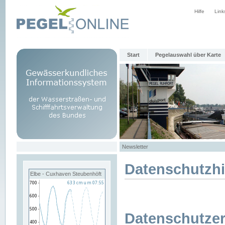
Hilfe
Link
Start
Pegelauswahl über Karte
Newsletter
Datenschutzh
Elbe - Cuxhaven Steubenhöft
Datenschutzer