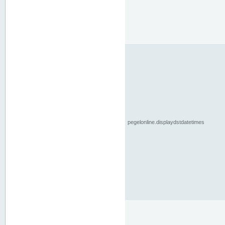
pegelonline.displaydstdatetimes