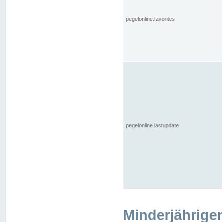
pegelonline.favorites
pegelonline.lastupdate
Minderjährige