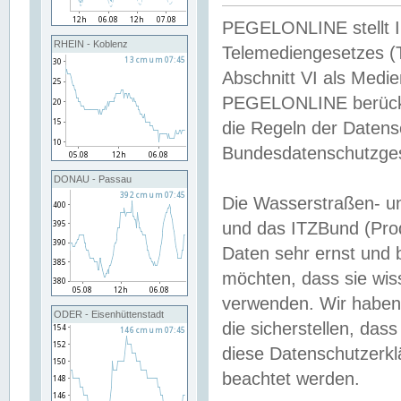
PEGELONLINE stellt Inh
RHEIN - Koblenz
Telemediengesetzes (
Abschnitt VI als Medie
PEGELONLINE berücksi
die Regeln der Date
Bundesdatenschutzge
DONAU - Passau
Die Wasserstraßen- u
und das ITZBund (Pro
Daten sehr ernst und 
möchten, dass sie wis
verwenden. Wir haben
ODER - Eisenhüttenstadt
die sicherstellen, das
diese Datenschutzerkl
beachtet werden.