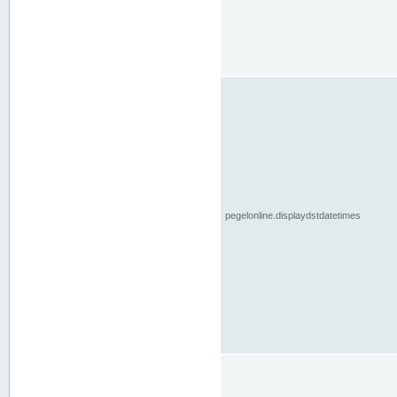
pegelonline.displaydstdatetimes