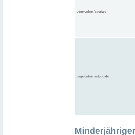
pegelonline.favorites
pegelonline.lastupdate
Minderjährige