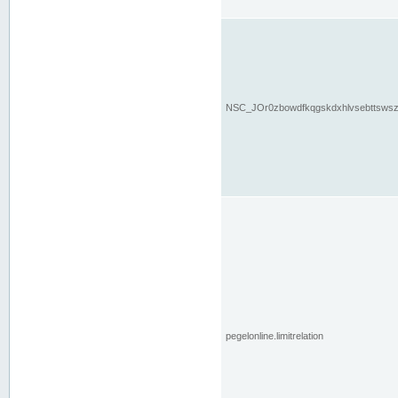
NSC_JOr0zbowdfkqgskdxhlvsebttsws
pegelonline.limitrelation