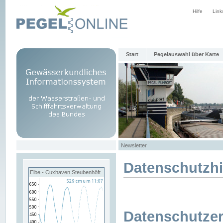
Hilfe
Link
Start
Pegelauswahl über Karte
Newsletter
Datenschutzh
Elbe - Cuxhaven Steubenhöft
Datenschutzer