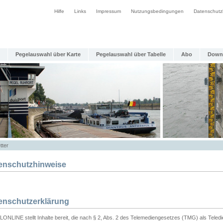
Hilfe
Links
Impressum
Nutzungsbedingungen
Datenschutz
Pegelauswahl über Karte
Pegelauswahl über Tabelle
Abo
Down
tter
enschutzhinweise
enschutzerklärung
ONLINE stellt Inhalte bereit, die nach § 2, Abs. 2 des Telemediengesetzes (TMG) als Teled