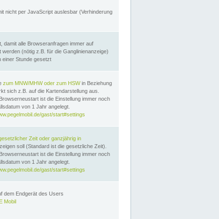
it nicht per JavaScript auslesbar (Verhinderung
, damit alle Browseranfragen immer auf
erden (nötig z.B. für die Ganglinienanzeige)
n einer Stunde gesetzt
te
zum MNW/MHW oder zum HSW
in Beziehung
t sich z.B. auf die Kartendarstellung aus.
Browserneustart ist die Einstellung immer noch
llsdatum von 1 Jahr angelegt.
ww.pegelmobil.de/gast/start#settings
gesetzlicher Zeit oder ganzjährig in
eigen soll (Standard ist die gesetzliche Zeit).
Browserneustart ist die Einstellung immer noch
llsdatum von 1 Jahr angelegt.
ww.pegelmobil.de/gast/start#settings
auf dem Endgerät des Users
 Mobil