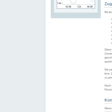
Zug
Bei j
Diese
Zusam
gesch
ausdrü
Die p
bzw. 
zu pe
Nach 
Person
Kon
Wenn 