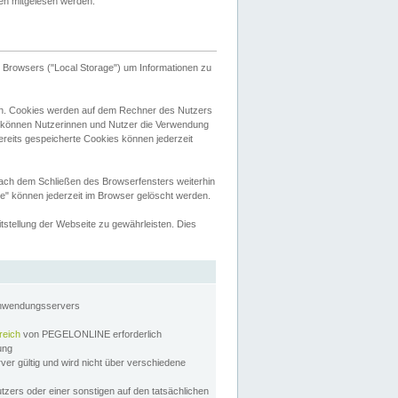
tten mitgelesen werden.
Browsers ("Local Storage") um Informationen zu
n. Cookies werden auf dem Rechner des Nutzers
 können Nutzerinnen und Nutzer die Verwendung
ereits gespeicherte Cookies können jederzeit
nach dem Schließen des Browserfensters weiterhin
e" können jederzeit im Browser gelöscht werden.
stellung der Webseite zu gewährleisten. Dies
Anwendungsservers
reich
von PEGELONLINE erforderlich
zung
rver gültig und wird nicht über verschiedene
utzers oder einer sonstigen auf den tatsächlichen