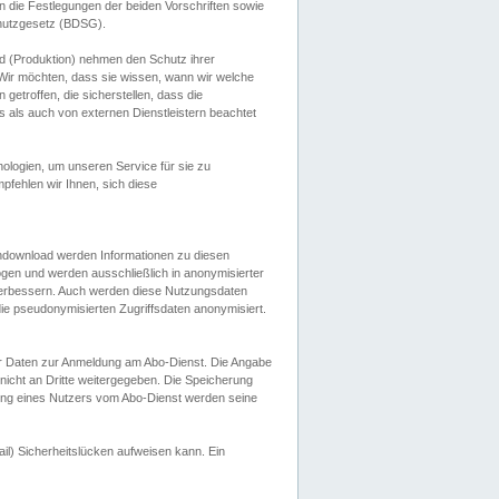
 die Festlegungen der beiden Vorschriften sowie
hutzgesetz (BDSG).
 (Produktion) nehmen den Schutz ihrer
ir möchten, dass sie wissen, wann wir welche
etroffen, die sicherstellen, dass die
 als auch von externen Dienstleistern beachtet
ologien, um unseren Service für sie zu
fehlen wir Ihnen, sich diese
endownload werden Informationen zu diesen
ogen und werden ausschließlich in anonymisierter
verbessern. Auch werden diese Nutzungsdaten
ie pseudonymisierten Zugriffsdaten anonymisiert.
her Daten zur Anmeldung am Abo-Dienst. Die Angabe
 nicht an Dritte weitergegeben. Die Speicherung
dung eines Nutzers vom Abo-Dienst werden seine
il) Sicherheitslücken aufweisen kann. Ein