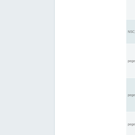
NSC_
pegel
pege
pegel