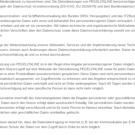
s Mediendienste zu bezeichnen sind. Die Dienstleistungen von PEGELONLINE berücksichtigen
egeln der Datenschutz-Grundverordnung (DS-GVO, EU 2016/679) und dem Bundesdatensc
asserstraßen- und Schifffahrtsverwaltung des Bundes (WSV, Herausgeber) und das ITZBund
nenbezogenen Daten sehr ernst und behandeln ihre personenbezogenen Daten vertraulich. W
 erheben und wie wir sie verwenden. Wir haben technische und organisatorische Maßnahmen g
zlichen Vorschriften über den Datenschutz sowie diese Datenschutzerklärung sowohl von uns
n.
ge der Weiterentwicklung unserer Webseiten, Services und der Implementierung neuer Techn
ssern, können auch Änderungen dieser Datenschutzerklärung erforderlich werden. Daher emp
schutzerklärung ab und zu erneut durchzulesen.
utzung von PEGELONLINE ist in der Regel ohne Angabe personenbezogener Daten möglich.
edem Nutzerzugriff auf eine Webseite der Dienstleistung PEGELONLINE sowie für jeden Dat
en in einer Protokolldatei pseudonymisiert gespeichert. Diese Daten sind nicht personenbez
statistisch ausgewertet, um Zugriffstrends zu erkennen und das Angebot entsprechend zu 
mit persönlichen Daten verknüpft und nicht an Dritte weitergegeben. Nach 60 Tagen werden d
ückverfolgung auf eine spezifische Person ist dann nicht mehr möglich.
Ausnahme innerhalb des Internetangebotes bildet die Eingabe persönlicher oder geschäftlic
 Daten durch den Nutzer erfolgt dabei ausdrücklich freiwillig. Die persönlichen Daten werden
asswortes erfolgt verschlüsselt und ist für keine Person im Klartext einsehbar. Nach Abmel
lichen oder geschäftlichen Daten unmittelbar gelöscht.
isen darauf hin, dass die Datenübertragung im Internet (z.B. bei der Kommunikation per E-Ma
loser Schutz der Daten vor dem Zugriff durch Dritte ist nicht möglich.