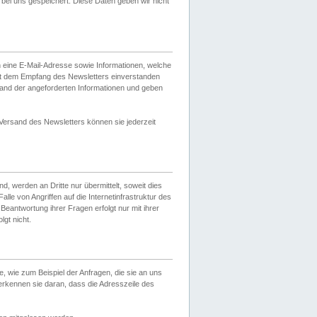
ei uns gespeichert. Diese Daten geben wir nicht
 eine E-Mail-Adresse sowie Informationen, welche
it dem Empfang des Newsletters einverstanden
sand der angeforderten Informationen und geben
 Versand des Newsletters können sie jederzeit
, werden an Dritte nur übermittelt, soweit dies
lle von Angriffen auf die Internetinfrastruktur des
Beantwortung ihrer Fragen erfolgt nur mit ihrer
gt nicht.
, wie zum Beispiel der Anfragen, die sie an uns
erkennen sie daran, dass die Adresszeile des