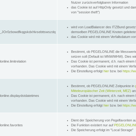
Nutzer zurückverfolgbaren Information
das Cookie ist auf HttpOnly gesetzt und dam
von "session theft")
wird von LoadBalancer des ITZBund gesetzt
JOr0zbowdfkqgskdxhlvsebttswszdq
demselben PEGELONLINE Knoten geleitetet w
das Cookie wird mit einem Verfallsdatum vo
Bestimmt, ob PEGELONLINE die Messwer
setzen soll (Default ist MNW/MHW). Dies wirk
online.limitrelation
Das Cookie ist permanent, d.h. nach einem 
vorhanden. Das Cookie wird mit einem Verfa
Die Einstellung erfolgt
hier
bzw. bei
https://w
Bestimmt, ob PEGELONLINE Zeitpunkte in
Mitteleuropäischer Zeit (Winterzeit, MEZ)
anz
lonline.displaydstdatetimes
Das Cookie ist permanent, d.h. nach einem 
vorhanden. Das Cookie wird mit einem Verfa
Die Einstellung erfolgt
hier
bzw. bei
https://w
Dient der Speicherung von Pegelfavoriten 
online.favorites
Die Funktion existiert nur auf
PEGELONLINE
Die Speicherung erfolgt im "Local Storage"