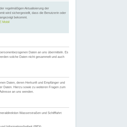
 der regelmäßigen Aktualisierung der
omit wird sichergestellt, dass die Benutzerin oder
 angezeigt bekommt.
 Mobil
 personenbezogenen Daten an uns übermitteln. Es
werden solche Daten nicht gesammelt und auch
ogenen Daten, deren Herkunft und Empfänger und
er Daten. Hierzu sowie zu weiteren Fragen zum
 Adresse an uns wenden.
neraldirektion Wasserstraßen und Schifffahrt
nd Informationsfreiheit (BfDI).