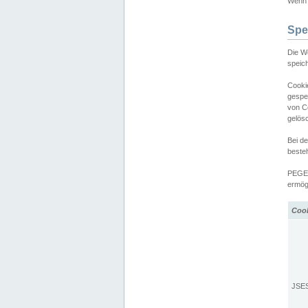
Wenn d
Spe
Die W
speic
Cooki
gespe
von C
gelös
Bei d
beste
PEGEL
ermögl
Coo
JSE