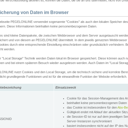
ie Verschlüsselung aktiviert ist, können die Daten, die sie an uns übermitteln, nicht von Dri
icherung von Daten im Browser
ebseite PEGELONLINE verwendet sogenannte "Cookies" als auch den lokalen Speicher des 
hern. Diese Informationen beinhalten keine personenbezogenen Daten.
es sind kleine Datenpakete, die zwischen Webbrowser und dem Server ausgetauscht werde
ichert und von diesem an PEGELONLINE übermittelt. In dem jeweils genutzten Webbrowser
ookies durch eine entsprechende Einstellung einschränken oder grundsätzlich verhindern. B
cht werden.
er "Local Storage" Technik werden Daten lokal im Browser gespeichert. Diese können auch 
hen und bei einem späteren Besuch wieder ausgelesen werden. Auch Daten im "Local Storag
ONLINE nutzt Cookies und den Local Storage, um die technisch sichere und korrekte Bereit
icht grundlegende Funktionen und ist für die einwandfreie Funktion der Website erforderlich.
kiebezeichung
Einsatzzweck
Cookie für das Session-Management des 
beinhaltet keine personenbezogenen Daten
das Cookie ist insbesondere für den
Abo-Be
Gültigkeit endet mit Ablauf der aktuellen Sit
die Session-ID ist nur auf dem jeweiligen Se
SSIONID
Server-Instanzen synchronisiert
basiert insbesondere nicht auf der IP des N