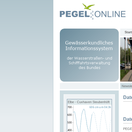
Start
Newsle
Dat
Elbe - Cuxhaven Steubenhöft
Dat
PEGEL