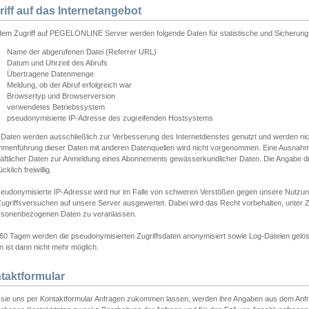
riff auf das Internetangebot
edem Zugriff auf PEGELONLINE Server werden folgende Daten für statistische und Sicherun
Name der abgerufenen Datei (Referrer URL)
Datum und Uhrzeit des Abrufs
Übertragene Datenmenge
Meldung, ob der Abruf erfolgreich war
Browsertyp und Browserversion
verwendetes Betriebssystem
pseudonymisierte IP-Adresse des zugreifenden Hostsystems
 Daten werden ausschließlich zur Verbesserung des Internetdienstes genutzt und werden ni
menführung dieser Daten mit anderen Datenquellen wird nicht vorgenommen. Eine Ausnahme 
äftlicher Daten zur Anmeldung eines Abonnements gewässerkundlicher Daten. Die Angabe die
cklich freiwillig.
seudonymisierte IP-Adresse wird nur im Falle von schweren Verstößen gegen unsere Nutzun
Zugriffsversuchen auf unsere Server ausgewertet. Dabei wird das Recht vorbehalten, unter Z
rsonenbezogenen Daten zu veranlassen.
60 Tagen werden die pseudonymisierten Zugriffsdaten anonymisiert sowie Log-Dateien gelösc
 ist dann nicht mehr möglich.
taktformular
sie uns per Kontaktformular Anfragen zukommen lassen, werden ihre Angaben aus dem Anfrag