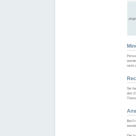
pege
Min
Perso
werde
nicht 
Rec
Sie h
den Z
Thema
Ans
Bei F
wende
Die zu