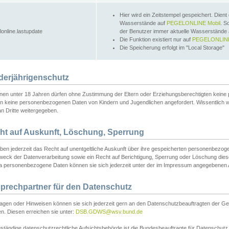
Hier wird ein Zeitstempel gespeichert. Dient
Wasserstände auf
PEGELONLINE Mobil
. S
lonline.lastupdate
der Benutzer immer aktuelle Wasserstände
Die Funktion existiert nur auf
PEGELONLINE
Die Speicherung erfolgt im "Local Storage"
derjährigenschutz
nen unter 18 Jahren dürfen ohne Zustimmung der Eltern oder Erziehungsberechtigten keine
n keine personenbezogenen Daten von Kindern und Jugendlichen angefordert. Wissentlich 
an Dritte weitergegeben.
ht auf Auskunft, Löschung, Sperrung
aben jederzeit das Recht auf unentgeltliche Auskunft über ihre gespeicherten personenbez
weck der Datenverarbeitung sowie ein Recht auf Berichtigung, Sperrung oder Löschung dies
 personenbezogene Daten können sie sich jederzeit unter der im Impressum angegebenen
prechpartner für den Datenschutz
ragen oder Hinweisen können sie sich jederzeit gern an den Datenschutzbeauftragten der Ge
n. Diesen erreichen sie unter:
DSB.GDWS@wsv.bund.de
ständige datenschutzrechtliche Aufsichtsbehörde ist die Bundesbeauftragte für Datenschutz u