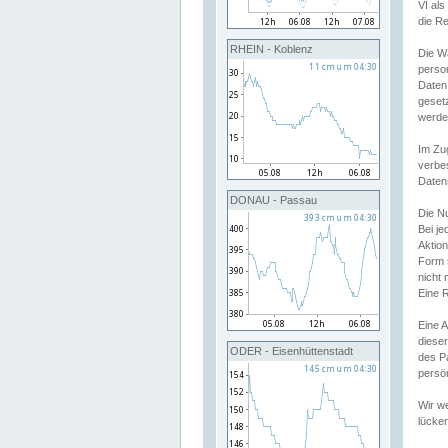
VI al
die R
RHEIN - Koblenz
Die W
perso
Daten
geset
werde
Im Zu
verbe
Daten
DONAU - Passau
Die N
Bei j
Aktion
Form 
nicht 
Eine R
Eine 
dieser
ODER - Eisenhüttenstadt
des P
persön
Wir we
lücken