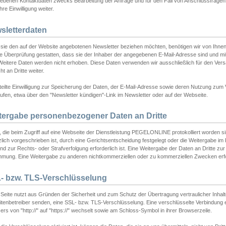
ebenen Kontaktdaten zwecks Bearbeitung der Anfrage und für den Fall von Anschlussfragen b
hre Einwilligung weiter.
sletterdaten
sie den auf der Website angebotenen Newsletter beziehen möchten, benötigen wir von Ihnen
ie Überprüfung gestatten, dass sie der Inhaber der angegebenen E-Mail-Adresse sind und m
 Weitere Daten werden nicht erhoben. Diese Daten verwenden wir ausschließlich für den Ver
cht an Dritte weiter.
teilte Einwilligung zur Speicherung der Daten, der E-Mail-Adresse sowie deren Nutzung zum
ufen, etwa über den "Newsletter kündigen"-Link im Newsletter oder auf der Webseite.
tergabe personenbezogener Daten an Dritte
 die beim Zugriff auf eine Webseite der Dienstleistung PEGELONLINE protokolliert worden sind
lich vorgeschrieben ist, durch eine Gerichtsentscheidung festgelegt oder die Weitergabe im Fa
d zur Rechts- oder Strafverfolgung erforderlich ist. Eine Weitergabe der Daten an Dritte zur 
mmung. Eine Weitergabe zu anderen nichtkommerziellen oder zu kommerziellen Zwecken erfol
- bzw. TLS-Verschlüsselung
Seite nutzt aus Gründen der Sicherheit und zum Schutz der Übertragung vertraulicher Inhalte
eitenbetreiber senden, eine SSL- bzw. TLS-Verschlüsselung. Eine verschlüsselte Verbindung 
rs von "http://" auf "https://" wechselt sowie am Schloss-Symbol in ihrer Browserzeile.