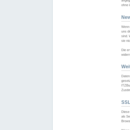
angeg
ohne i
New
Wenn 
uns d
sind.
sie ni
Die er
widerr
Wei
Daten,
gesetz
ITZBun
Zusti
SSL
Diese 
als S
Browse