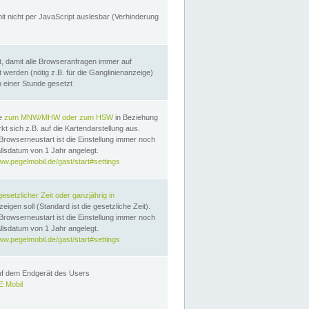
it nicht per JavaScript auslesbar (Verhinderung
, damit alle Browseranfragen immer auf
erden (nötig z.B. für die Ganglinienanzeige)
n einer Stunde gesetzt
te
zum MNW/MHW oder zum HSW
in Beziehung
t sich z.B. auf die Kartendarstellung aus.
Browserneustart ist die Einstellung immer noch
llsdatum von 1 Jahr angelegt.
ww.pegelmobil.de/gast/start#settings
gesetzlicher Zeit oder ganzjährig in
eigen soll (Standard ist die gesetzliche Zeit).
Browserneustart ist die Einstellung immer noch
llsdatum von 1 Jahr angelegt.
ww.pegelmobil.de/gast/start#settings
auf dem Endgerät des Users
 Mobil