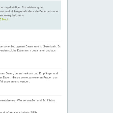
 der regelmäßigen Aktualisierung der
omit wird sichergestellt, dass die Benutzerin oder
 angezeigt bekommt.
 Mobil
 personenbezogenen Daten an uns übermitteln. Es
werden solche Daten nicht gesammelt und auch
ogenen Daten, deren Herkunft und Empfänger und
er Daten. Hierzu sowie zu weiteren Fragen zum
 Adresse an uns wenden.
neraldirektion Wasserstraßen und Schifffahrt
nd Informationsfreiheit (BfDI).