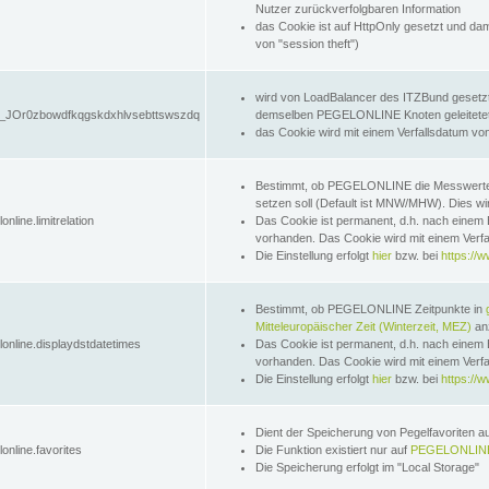
Nutzer zurückverfolgbaren Information
das Cookie ist auf HttpOnly gesetzt und dam
von "session theft")
wird von LoadBalancer des ITZBund gesetzt
JOr0zbowdfkqgskdxhlvsebttswszdq
demselben PEGELONLINE Knoten geleitetet w
das Cookie wird mit einem Verfallsdatum vo
Bestimmt, ob PEGELONLINE die Messwer
setzen soll (Default ist MNW/MHW). Dies wirk
online.limitrelation
Das Cookie ist permanent, d.h. nach einem 
vorhanden. Das Cookie wird mit einem Verfa
Die Einstellung erfolgt
hier
bzw. bei
https://w
Bestimmt, ob PEGELONLINE Zeitpunkte in
Mitteleuropäischer Zeit (Winterzeit, MEZ)
anz
lonline.displaydstdatetimes
Das Cookie ist permanent, d.h. nach einem 
vorhanden. Das Cookie wird mit einem Verfa
Die Einstellung erfolgt
hier
bzw. bei
https://w
Dient der Speicherung von Pegelfavoriten 
online.favorites
Die Funktion existiert nur auf
PEGELONLINE
Die Speicherung erfolgt im "Local Storage"