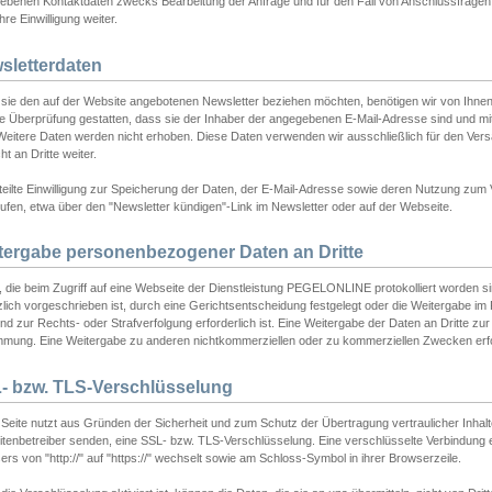
ebenen Kontaktdaten zwecks Bearbeitung der Anfrage und für den Fall von Anschlussfragen b
hre Einwilligung weiter.
sletterdaten
sie den auf der Website angebotenen Newsletter beziehen möchten, benötigen wir von Ihnen
ie Überprüfung gestatten, dass sie der Inhaber der angegebenen E-Mail-Adresse sind und m
 Weitere Daten werden nicht erhoben. Diese Daten verwenden wir ausschließlich für den Ver
cht an Dritte weiter.
teilte Einwilligung zur Speicherung der Daten, der E-Mail-Adresse sowie deren Nutzung zum
ufen, etwa über den "Newsletter kündigen"-Link im Newsletter oder auf der Webseite.
tergabe personenbezogener Daten an Dritte
 die beim Zugriff auf eine Webseite der Dienstleistung PEGELONLINE protokolliert worden sind
lich vorgeschrieben ist, durch eine Gerichtsentscheidung festgelegt oder die Weitergabe im Fa
d zur Rechts- oder Strafverfolgung erforderlich ist. Eine Weitergabe der Daten an Dritte zur 
mmung. Eine Weitergabe zu anderen nichtkommerziellen oder zu kommerziellen Zwecken erfol
- bzw. TLS-Verschlüsselung
Seite nutzt aus Gründen der Sicherheit und zum Schutz der Übertragung vertraulicher Inhalte
eitenbetreiber senden, eine SSL- bzw. TLS-Verschlüsselung. Eine verschlüsselte Verbindung 
rs von "http://" auf "https://" wechselt sowie am Schloss-Symbol in ihrer Browserzeile.