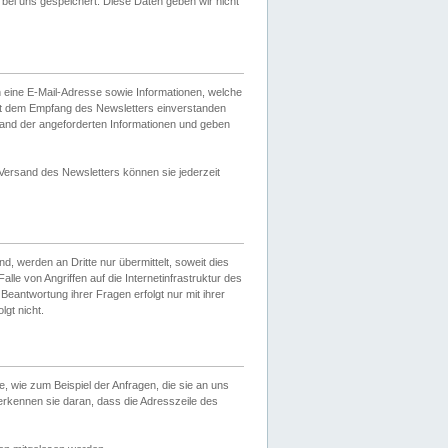
ei uns gespeichert. Diese Daten geben wir nicht
 eine E-Mail-Adresse sowie Informationen, welche
it dem Empfang des Newsletters einverstanden
sand der angeforderten Informationen und geben
 Versand des Newsletters können sie jederzeit
, werden an Dritte nur übermittelt, soweit dies
lle von Angriffen auf die Internetinfrastruktur des
Beantwortung ihrer Fragen erfolgt nur mit ihrer
gt nicht.
, wie zum Beispiel der Anfragen, die sie an uns
erkennen sie daran, dass die Adresszeile des