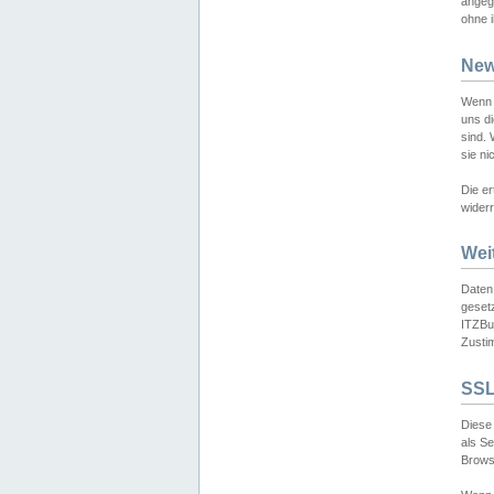
angeg
ohne i
New
Wenn 
uns d
sind.
sie ni
Die er
widerr
Wei
Daten,
gesetz
ITZBun
Zusti
SSL
Diese 
als S
Browse