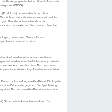
 die Festlegungen der beiden Vorschriften sowie
hutzgesetz (BDSG).
 (Produktion) nehmen den Schutz ihrer
ir möchten, dass sie wissen, wann wir welche
etroffen, die sicherstellen, dass die
 als auch von externen Dienstleistern beachtet
ologien, um unseren Service für sie zu
fehlen wir Ihnen, sich diese
endownload werden Informationen zu diesen
ogen und werden ausschließlich in anonymisierter
verbessern. Auch werden diese Nutzungsdaten
ie pseudonymisierten Zugriffsdaten anonymisiert.
her Daten zur Anmeldung am Abo-Dienst. Die Angabe
 nicht an Dritte weitergegeben. Die Speicherung
dung eines Nutzers vom Abo-Dienst werden seine
il) Sicherheitslücken aufweisen kann. Ein