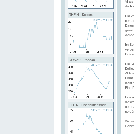
VI al
die R
RHEIN - Koblenz
Die W
perso
Daten
geset
werde
Im Zu
verbe
Daten
DONAU - Passau
Die N
Bei j
Aktion
Form 
nicht 
Eine R
Eine 
dieser
ODER - Eisenhüttenstadt
des P
persön
Wir we
lücken