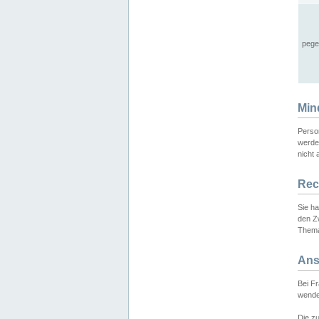
pege
Min
Perso
werde
nicht 
Rec
Sie h
den Z
Thema
Ans
Bei F
wende
Die zu