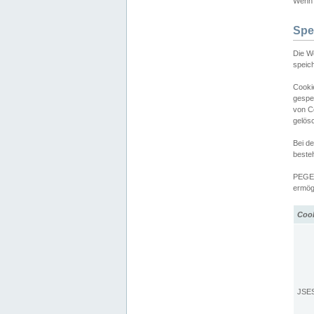
Wenn d
Spe
Die W
speic
Cooki
gespe
von C
gelös
Bei d
beste
PEGEL
ermögl
Coo
JSE