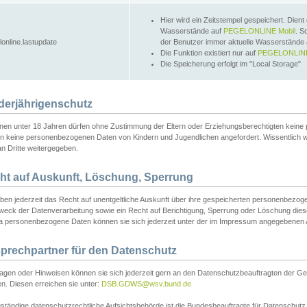
Hier wird ein Zeitstempel gespeichert. Dient
Wasserstände auf
PEGELONLINE Mobil
. S
lonline.lastupdate
der Benutzer immer aktuelle Wasserstände
Die Funktion existiert nur auf
PEGELONLINE
Die Speicherung erfolgt im "Local Storage"
derjährigenschutz
nen unter 18 Jahren dürfen ohne Zustimmung der Eltern oder Erziehungsberechtigten keine
n keine personenbezogenen Daten von Kindern und Jugendlichen angefordert. Wissentlich 
an Dritte weitergegeben.
ht auf Auskunft, Löschung, Sperrung
aben jederzeit das Recht auf unentgeltliche Auskunft über ihre gespeicherten personenbez
weck der Datenverarbeitung sowie ein Recht auf Berichtigung, Sperrung oder Löschung dies
 personenbezogene Daten können sie sich jederzeit unter der im Impressum angegebenen
prechpartner für den Datenschutz
ragen oder Hinweisen können sie sich jederzeit gern an den Datenschutzbeauftragten der Ge
n. Diesen erreichen sie unter:
DSB.GDWS@wsv.bund.de
ständige datenschutzrechtliche Aufsichtsbehörde ist die Bundesbeauftragte für Datenschutz u