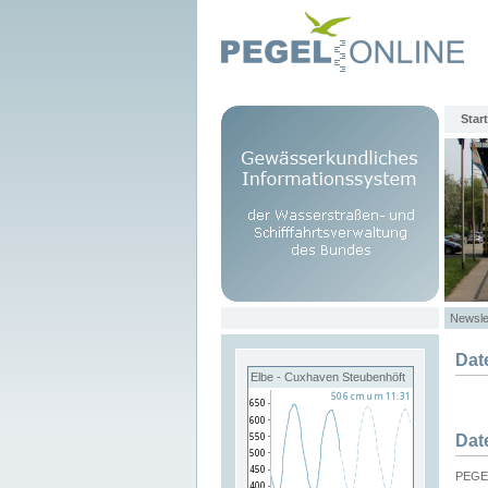
Start
Newsle
Dat
Elbe - Cuxhaven Steubenhöft
Dat
PEGEL