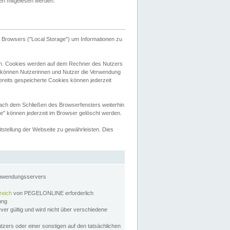
tten mitgelesen werden.
Browsers ("Local Storage") um Informationen zu
n. Cookies werden auf dem Rechner des Nutzers
 können Nutzerinnen und Nutzer die Verwendung
ereits gespeicherte Cookies können jederzeit
nach dem Schließen des Browserfensters weiterhin
e" können jederzeit im Browser gelöscht werden.
stellung der Webseite zu gewährleisten. Dies
Anwendungsservers
reich
von PEGELONLINE erforderlich
zung
rver gültig und wird nicht über verschiedene
utzers oder einer sonstigen auf den tatsächlichen