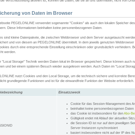
ie Verschlüsselung aktiviert ist, können die Daten, die sie an uns übermitteln, nicht von Dri
icherung von Daten im Browser
ebseite PEGELONLINE verwendet sogenannte "Cookies" als auch den lokalen Speicher des 
hern. Diese Informationen beinhalten keine personenbezogenen Daten.
es sind kleine Datenpakete, die zwischen Webbrowser und dem Server ausgetauscht werde
ichert und von diesem an PEGELONLINE übermittelt. In dem jeweils genutzten Webbrowser
ookies durch eine entsprechende Einstellung einschränken oder grundsätzlich verhindern. B
cht werden.
er "Local Storage" Technik werden Daten lokal im Browser gespeichert. Diese können auch 
hen und bei einem späteren Besuch wieder ausgelesen werden. Auch Daten im "Local Storag
ONLINE nutzt Cookies und den Local Storage, um die technisch sichere und korrekte Bereit
icht grundlegende Funktionen und ist für die einwandfreie Funktion der Website erforderlich.
kiebezeichung
Einsatzzweck
Cookie für das Session-Management des 
beinhaltet keine personenbezogenen Daten
das Cookie ist insbesondere für den
Abo-Be
Gültigkeit endet mit Ablauf der aktuellen Sit
die Session-ID ist nur auf dem jeweiligen Se
SSIONID
Server-Instanzen synchronisiert
basiert insbesondere nicht auf der IP des N