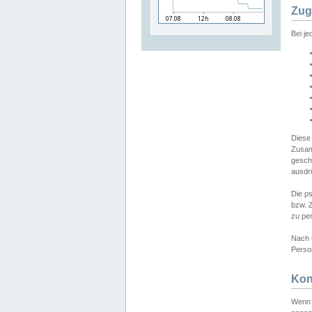
Zug
Bei j
Diese
Zusam
gesch
ausdrü
Die p
bzw. 
zu pe
Nach 
Person
Kon
Wenn 