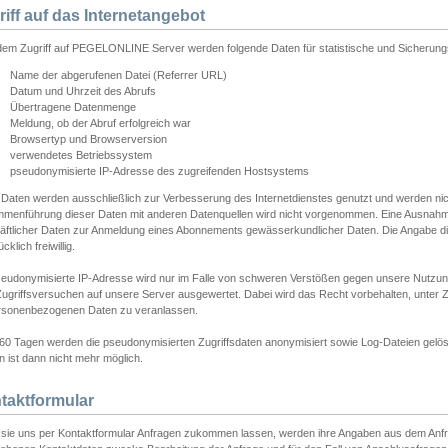
riff auf das Internetangebot
edem Zugriff auf PEGELONLINE Server werden folgende Daten für statistische und Sicherun
Name der abgerufenen Datei (Referrer URL)
Datum und Uhrzeit des Abrufs
Übertragene Datenmenge
Meldung, ob der Abruf erfolgreich war
Browsertyp und Browserversion
verwendetes Betriebssystem
pseudonymisierte IP-Adresse des zugreifenden Hostsystems
 Daten werden ausschließlich zur Verbesserung des Internetdienstes genutzt und werden ni
menführung dieser Daten mit anderen Datenquellen wird nicht vorgenommen. Eine Ausnahme 
äftlicher Daten zur Anmeldung eines Abonnements gewässerkundlicher Daten. Die Angabe die
cklich freiwillig.
seudonymisierte IP-Adresse wird nur im Falle von schweren Verstößen gegen unsere Nutzun
Zugriffsversuchen auf unsere Server ausgewertet. Dabei wird das Recht vorbehalten, unter Z
rsonenbezogenen Daten zu veranlassen.
60 Tagen werden die pseudonymisierten Zugriffsdaten anonymisiert sowie Log-Dateien gelösc
 ist dann nicht mehr möglich.
taktformular
sie uns per Kontaktformular Anfragen zukommen lassen, werden ihre Angaben aus dem Anfrag