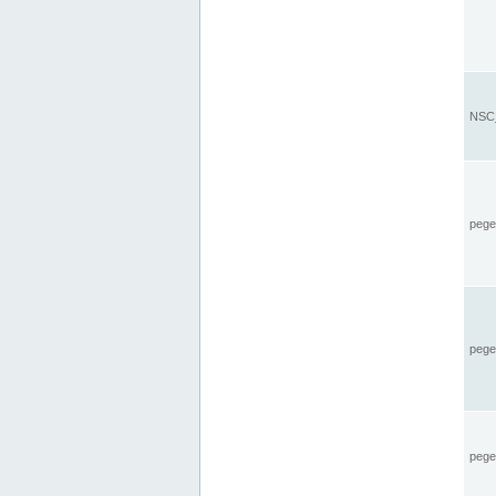
NSC_
pegel
pege
pegel