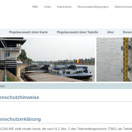
Hilfe
Links
Impressum
Nutzungsbedingungen
Datenschutz
Pegelauswahl über Karte
Pegelauswahl über Tabelle
Abo
Down
tter
enschutzhinweise
enschutzerklärung
ONLINE stellt Inhalte bereit, die nach § 2, Abs. 2 des Telemediengesetzes (TMG) als Teled