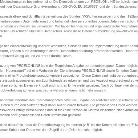
s Mediendienste zu bezeichnen sind. Die Dienstleistungen von PEGELONLINE berücksichtigen
egeln der Datenschutz-Grundverordnung (DS-GVO, EU 2016/679) und dem Bundesdatensc
asserstraßen- und Schifffahrtsverwaltung des Bundes (WSV, Herausgeber) und das ITZBund
nenbezogenen Daten sehr ernst und behandeln ihre personenbezogenen Daten vertraulich. W
 erheben und wie wir sie verwenden. Wir haben technische und organisatorische Maßnahmen g
zlichen Vorschriften über den Datenschutz sowie diese Datenschutzerklärung sowohl von uns
n.
ge der Weiterentwicklung unserer Webseiten, Services und der Implementierung neuer Techn
ssern, können auch Änderungen dieser Datenschutzerklärung erforderlich werden. Daher emp
schutzerklärung ab und zu erneut durchzulesen.
utzung von PEGELONLINE ist in der Regel ohne Angabe personenbezogener Daten möglich.
edem Nutzerzugriff auf eine Webseite der Dienstleistung PEGELONLINE sowie für jeden Dat
en in einer Protokolldatei pseudonymisiert gespeichert. Diese Daten sind nicht personenbez
statistisch ausgewertet, um Zugriffstrends zu erkennen und das Angebot entsprechend zu 
mit persönlichen Daten verknüpft und nicht an Dritte weitergegeben. Nach 60 Tagen werden d
ückverfolgung auf eine spezifische Person ist dann nicht mehr möglich.
Ausnahme innerhalb des Internetangebotes bildet die Eingabe persönlicher oder geschäftlic
 Daten durch den Nutzer erfolgt dabei ausdrücklich freiwillig. Die persönlichen Daten werden
asswortes erfolgt verschlüsselt und ist für keine Person im Klartext einsehbar. Nach Abmel
lichen oder geschäftlichen Daten unmittelbar gelöscht.
isen darauf hin, dass die Datenübertragung im Internet (z.B. bei der Kommunikation per E-Ma
loser Schutz der Daten vor dem Zugriff durch Dritte ist nicht möglich.