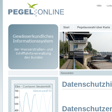
Hilfe
Link
Start
Pegelauswahl über Karte
Newsletter
Datenschutzh
Elbe - Cuxhaven Steubenhöft
Datenschutzer