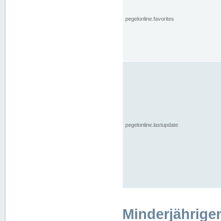
pegelonline.favorites
pegelonline.lastupdate
Minderjährige