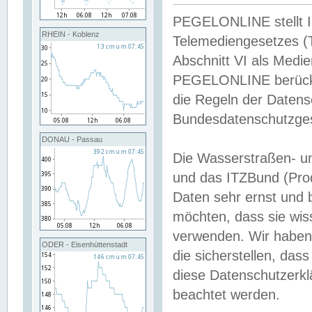
PEGELONLINE stellt Inh
RHEIN - Koblenz
Telemediengesetzes (
Abschnitt VI als Medie
PEGELONLINE berücksi
die Regeln der Date
Bundesdatenschutzge
DONAU - Passau
Die Wasserstraßen- u
und das ITZBund (Pro
Daten sehr ernst und 
möchten, dass sie wis
verwenden. Wir haben
ODER - Eisenhüttenstadt
die sicherstellen, das
diese Datenschutzerkl
beachtet werden.