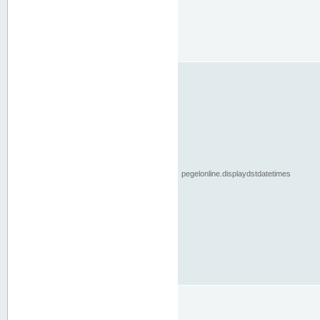
pegelonline.displaydstdatetimes