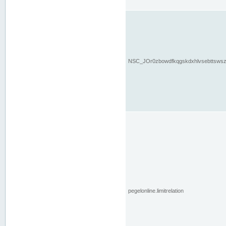
NSC_JOr0zbowdfkqgskdxhlvsebttsws
pegelonline.limitrelation