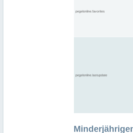
pegelonline.favorites
pegelonline.lastupdate
Minderjährige