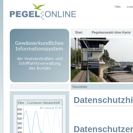
Hilfe
Link
Start
Pegelauswahl über Karte
Newsletter
Datenschutzh
Elbe - Cuxhaven Steubenhöft
Datenschutzer