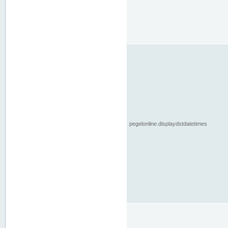
pegelonline.displaydstdatetimes