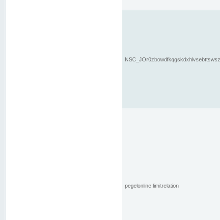
NSC_JOr0zbowdfkqgskdxhlvsebttsws
pegelonline.limitrelation