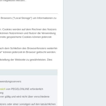
tten mitgelesen werden.
Browsers ("Local Storage") um Informationen zu
n. Cookies werden auf dem Rechner des Nutzers
 können Nutzerinnen und Nutzer die Verwendung
ereits gespeicherte Cookies können jederzeit
nach dem Schließen des Browserfensters weiterhin
e" können jederzeit im Browser gelöscht werden.
stellung der Webseite zu gewährleisten. Dies
Anwendungsservers
reich
von PEGELONLINE erforderlich
zung
rver gültig und wird nicht über verschiedene
utzers oder einer sonstigen auf den tatsächlichen