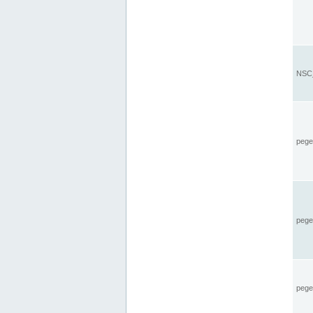
NSC_
pegel
pege
pegel