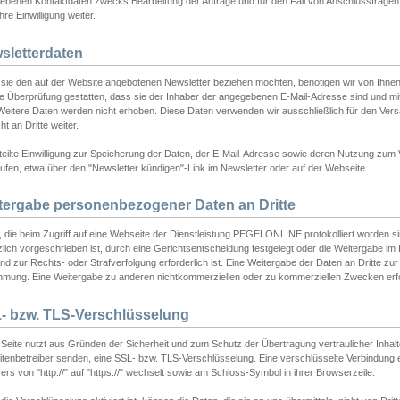
ebenen Kontaktdaten zwecks Bearbeitung der Anfrage und für den Fall von Anschlussfragen b
hre Einwilligung weiter.
sletterdaten
sie den auf der Website angebotenen Newsletter beziehen möchten, benötigen wir von Ihnen
ie Überprüfung gestatten, dass sie der Inhaber der angegebenen E-Mail-Adresse sind und m
 Weitere Daten werden nicht erhoben. Diese Daten verwenden wir ausschließlich für den Ver
cht an Dritte weiter.
teilte Einwilligung zur Speicherung der Daten, der E-Mail-Adresse sowie deren Nutzung zum
ufen, etwa über den "Newsletter kündigen"-Link im Newsletter oder auf der Webseite.
tergabe personenbezogener Daten an Dritte
 die beim Zugriff auf eine Webseite der Dienstleistung PEGELONLINE protokolliert worden sind
lich vorgeschrieben ist, durch eine Gerichtsentscheidung festgelegt oder die Weitergabe im Fa
d zur Rechts- oder Strafverfolgung erforderlich ist. Eine Weitergabe der Daten an Dritte zur 
mmung. Eine Weitergabe zu anderen nichtkommerziellen oder zu kommerziellen Zwecken erfol
- bzw. TLS-Verschlüsselung
Seite nutzt aus Gründen der Sicherheit und zum Schutz der Übertragung vertraulicher Inhalte
eitenbetreiber senden, eine SSL- bzw. TLS-Verschlüsselung. Eine verschlüsselte Verbindung 
rs von "http://" auf "https://" wechselt sowie am Schloss-Symbol in ihrer Browserzeile.