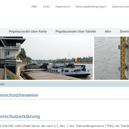
Hilfe
Links
Impressum
Nutzungsbedingungen
Datenschutz
Pegelauswahl über Karte
Pegelauswahl über Tabelle
Abo
Down
tter
enschutzhinweise
enschutzerklärung
ONLINE stellt Inhalte bereit, die nach § 2, Abs. 2 des Telemediengesetzes (TMG) als Teled