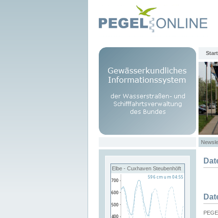
Start
Newsle
Dat
Elbe - Cuxhaven Steubenhöft
Dat
PEGEL