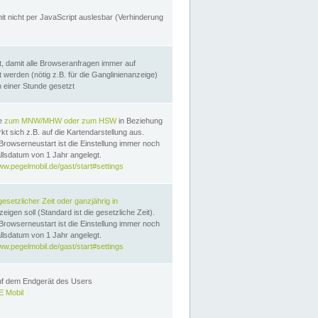
it nicht per JavaScript auslesbar (Verhinderung
, damit alle Browseranfragen immer auf
erden (nötig z.B. für die Ganglinienanzeige)
n einer Stunde gesetzt
te
zum MNW/MHW oder zum HSW
in Beziehung
t sich z.B. auf die Kartendarstellung aus.
Browserneustart ist die Einstellung immer noch
llsdatum von 1 Jahr angelegt.
ww.pegelmobil.de/gast/start#settings
gesetzlicher Zeit oder ganzjährig in
eigen soll (Standard ist die gesetzliche Zeit).
Browserneustart ist die Einstellung immer noch
llsdatum von 1 Jahr angelegt.
ww.pegelmobil.de/gast/start#settings
auf dem Endgerät des Users
 Mobil