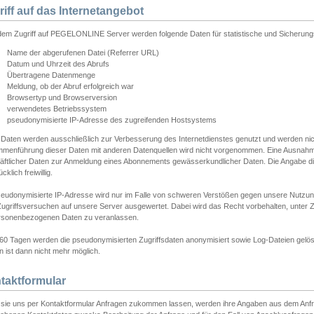
riff auf das Internetangebot
edem Zugriff auf PEGELONLINE Server werden folgende Daten für statistische und Sicherun
Name der abgerufenen Datei (Referrer URL)
Datum und Uhrzeit des Abrufs
Übertragene Datenmenge
Meldung, ob der Abruf erfolgreich war
Browsertyp und Browserversion
verwendetes Betriebssystem
pseudonymisierte IP-Adresse des zugreifenden Hostsystems
 Daten werden ausschließlich zur Verbesserung des Internetdienstes genutzt und werden ni
menführung dieser Daten mit anderen Datenquellen wird nicht vorgenommen. Eine Ausnahme 
äftlicher Daten zur Anmeldung eines Abonnements gewässerkundlicher Daten. Die Angabe die
cklich freiwillig.
seudonymisierte IP-Adresse wird nur im Falle von schweren Verstößen gegen unsere Nutzun
Zugriffsversuchen auf unsere Server ausgewertet. Dabei wird das Recht vorbehalten, unter Z
rsonenbezogenen Daten zu veranlassen.
60 Tagen werden die pseudonymisierten Zugriffsdaten anonymisiert sowie Log-Dateien gelösc
 ist dann nicht mehr möglich.
taktformular
sie uns per Kontaktformular Anfragen zukommen lassen, werden ihre Angaben aus dem Anfrag