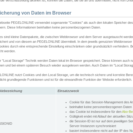
ie Verschlüsselung aktiviert ist, können die Daten, die sie an uns übermitteln, nicht von Dri
icherung von Daten im Browser
ebseite PEGELONLINE verwendet sogenannte "Cookies" als auch den lokalen Speicher des 
hern. Diese Informationen beinhalten keine personenbezogenen Daten.
es sind kleine Datenpakete, die zwischen Webbrowser und dem Server ausgetauscht werde
ichert und von diesem an PEGELONLINE übermittelt. In dem jeweils genutzten Webbrowser
ookies durch eine entsprechende Einstellung einschränken oder grundsätzlich verhindern. B
cht werden.
er "Local Storage" Technik werden Daten lokal im Browser gespeichert. Diese können auch 
hen und bei einem späteren Besuch wieder ausgelesen werden. Auch Daten im "Local Storag
ONLINE nutzt Cookies und den Local Storage, um die technisch sichere und korrekte Bereit
icht grundlegende Funktionen und ist für die einwandfreie Funktion der Website erforderlich.
kiebezeichung
Einsatzzweck
Cookie für das Session-Management des 
beinhaltet keine personenbezogenen Daten
das Cookie ist insbesondere für den
Abo-Be
Gültigkeit endet mit Ablauf der aktuellen Sit
die Session-ID ist nur auf dem jeweiligen Se
SSIONID
Server-Instanzen synchronisiert
basiert insbesondere nicht auf der IP des N