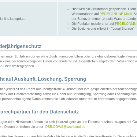
Hier wird ein Zeitstempel gespeichert. Dient
Wasserstände auf
PEGELONLINE Mobil
. S
lonline.lastupdate
der Benutzer immer aktuelle Wasserstände
Die Funktion existiert nur auf
PEGELONLINE
Die Speicherung erfolgt im "Local Storage"
derjährigenschutz
nen unter 18 Jahren dürfen ohne Zustimmung der Eltern oder Erziehungsberechtigten keine
n keine personenbezogenen Daten von Kindern und Jugendlichen angefordert. Wissentlich 
an Dritte weitergegeben.
ht auf Auskunft, Löschung, Sperrung
aben jederzeit das Recht auf unentgeltliche Auskunft über ihre gespeicherten personenbez
weck der Datenverarbeitung sowie ein Recht auf Berichtigung, Sperrung oder Löschung dies
 personenbezogene Daten können sie sich jederzeit unter der im Impressum angegebenen
prechpartner für den Datenschutz
ragen oder Hinweisen können sie sich jederzeit gern an den Datenschutzbeauftragten der Ge
n. Diesen erreichen sie unter:
DSB.GDWS@wsv.bund.de
ständige datenschutzrechtliche Aufsichtsbehörde ist die Bundesbeauftragte für Datenschutz u