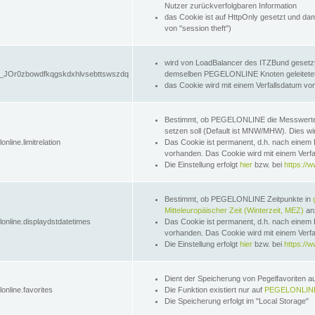
Nutzer zurückverfolgbaren Information
das Cookie ist auf HttpOnly gesetzt und dam
von "session theft")
wird von LoadBalancer des ITZBund gesetzt
JOr0zbowdfkqgskdxhlvsebttswszdq
demselben PEGELONLINE Knoten geleitetet w
das Cookie wird mit einem Verfallsdatum vo
Bestimmt, ob PEGELONLINE die Messwer
setzen soll (Default ist MNW/MHW). Dies wirk
online.limitrelation
Das Cookie ist permanent, d.h. nach einem 
vorhanden. Das Cookie wird mit einem Verfa
Die Einstellung erfolgt
hier
bzw. bei
https://w
Bestimmt, ob PEGELONLINE Zeitpunkte in
Mitteleuropäischer Zeit (Winterzeit, MEZ)
anz
lonline.displaydstdatetimes
Das Cookie ist permanent, d.h. nach einem 
vorhanden. Das Cookie wird mit einem Verfa
Die Einstellung erfolgt
hier
bzw. bei
https://w
Dient der Speicherung von Pegelfavoriten 
online.favorites
Die Funktion existiert nur auf
PEGELONLINE
Die Speicherung erfolgt im "Local Storage"