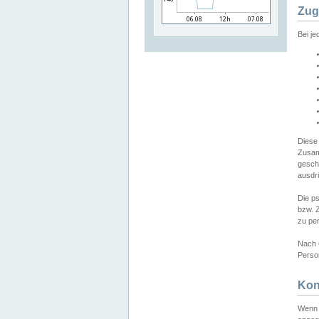
Zug
Bei j
Diese
Zusam
gesch
ausdrü
Die p
bzw. 
zu pe
Nach 
Person
Kon
Wenn 