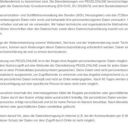
s Mediendienste zu bezeichnen sind. Die Dienstleistungen von PEGELONLINE berücksichtigen
egeln der Datenschutz-Grundverordnung (DS-GVO, EU 2016/679) und dem Bundesdatensc
asserstraßen- und Schifffahrtsverwaltung des Bundes (WSV, Herausgeber) und das ITZBund
nenbezogenen Daten sehr ernst und behandeln ihre personenbezogenen Daten vertraulich. W
 erheben und wie wir sie verwenden. Wir haben technische und organisatorische Maßnahmen g
zlichen Vorschriften über den Datenschutz sowie diese Datenschutzerklärung sowohl von uns
n.
ge der Weiterentwicklung unserer Webseiten, Services und der Implementierung neuer Techn
ssern, können auch Änderungen dieser Datenschutzerklärung erforderlich werden. Daher emp
schutzerklärung ab und zu erneut durchzulesen.
utzung von PEGELONLINE ist in der Regel ohne Angabe personenbezogener Daten möglich.
edem Nutzerzugriff auf eine Webseite der Dienstleistung PEGELONLINE sowie für jeden Dat
en in einer Protokolldatei pseudonymisiert gespeichert. Diese Daten sind nicht personenbez
statistisch ausgewertet, um Zugriffstrends zu erkennen und das Angebot entsprechend zu 
mit persönlichen Daten verknüpft und nicht an Dritte weitergegeben. Nach 60 Tagen werden d
ückverfolgung auf eine spezifische Person ist dann nicht mehr möglich.
Ausnahme innerhalb des Internetangebotes bildet die Eingabe persönlicher oder geschäftlic
 Daten durch den Nutzer erfolgt dabei ausdrücklich freiwillig. Die persönlichen Daten werden
asswortes erfolgt verschlüsselt und ist für keine Person im Klartext einsehbar. Nach Abmel
lichen oder geschäftlichen Daten unmittelbar gelöscht.
isen darauf hin, dass die Datenübertragung im Internet (z.B. bei der Kommunikation per E-Ma
loser Schutz der Daten vor dem Zugriff durch Dritte ist nicht möglich.