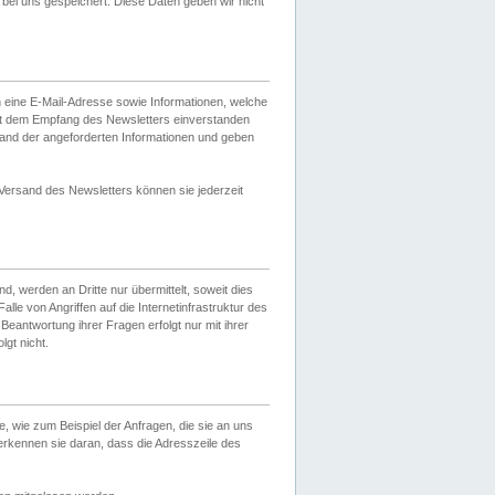
ei uns gespeichert. Diese Daten geben wir nicht
 eine E-Mail-Adresse sowie Informationen, welche
it dem Empfang des Newsletters einverstanden
sand der angeforderten Informationen und geben
 Versand des Newsletters können sie jederzeit
, werden an Dritte nur übermittelt, soweit dies
lle von Angriffen auf die Internetinfrastruktur des
Beantwortung ihrer Fragen erfolgt nur mit ihrer
gt nicht.
, wie zum Beispiel der Anfragen, die sie an uns
erkennen sie daran, dass die Adresszeile des