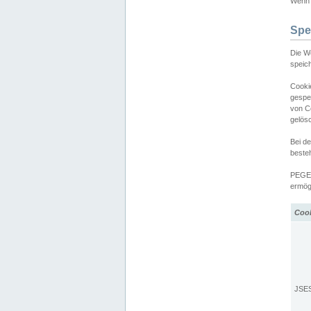
Wenn d
Spe
Die W
speic
Cooki
gespe
von C
gelös
Bei d
beste
PEGEL
ermögl
Coo
JSE