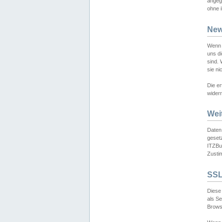
angeg
ohne i
New
Wenn 
uns d
sind.
sie ni
Die er
widerr
Wei
Daten,
gesetz
ITZBun
Zusti
SSL
Diese 
als S
Browse