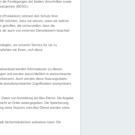
 die Festlegungen der beiden Vorschriften sowie
hutzgesetz (BDSG).
 (Produktion) nehmen den Schutz ihrer
ir möchten, dass sie wissen, wann wir welche
etroffen, die sicherstellen, dass die
 als auch von externen Dienstleistern beachtet
ologien, um unseren Service für sie zu
fehlen wir Ihnen, sich diese
endownload werden Informationen zu diesen
ogen und werden ausschließlich in anonymisierter
verbessern. Auch werden diese Nutzungsdaten
ie pseudonymisierten Zugriffsdaten anonymisiert.
her Daten zur Anmeldung am Abo-Dienst. Die Angabe
 nicht an Dritte weitergegeben. Die Speicherung
dung eines Nutzers vom Abo-Dienst werden seine
il) Sicherheitslücken aufweisen kann. Ein