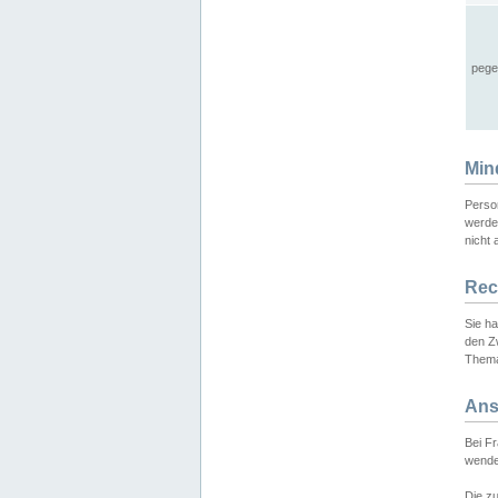
pege
Min
Perso
werde
nicht 
Rec
Sie h
den Z
Thema
Ans
Bei F
wende
Die zu