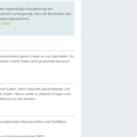
 der regelmäßigen Aktualisierung der
omit wird sichergestellt, dass die Benutzerin oder
 angezeigt bekommt.
 Mobil
 personenbezogenen Daten an uns übermitteln. Es
werden solche Daten nicht gesammelt und auch
ogenen Daten, deren Herkunft und Empfänger und
er Daten. Hierzu sowie zu weiteren Fragen zum
 Adresse an uns wenden.
neraldirektion Wasserstraßen und Schifffahrt
nd Informationsfreiheit (BfDI).