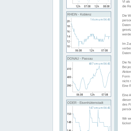
VI al
die R
RHEIN - Koblenz
Die W
perso
Daten
geset
werde
Im Zu
verbe
Daten
DONAU - Passau
Die N
Bei j
Aktion
Form 
nicht 
Eine R
Eine 
dieser
ODER - Eisenhüttenstadt
des P
persön
Wir we
lücken