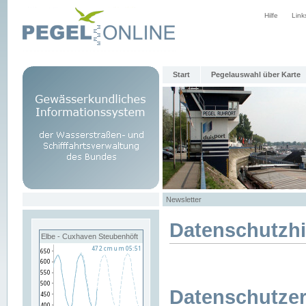
Hilfe
Link
Start
Pegelauswahl über Karte
Newsletter
Datenschutzh
Elbe - Cuxhaven Steubenhöft
Datenschutzer