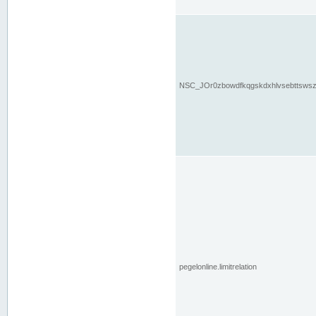
NSC_JOr0zbowdfkqgskdxhlvsebttsws
pegelonline.limitrelation