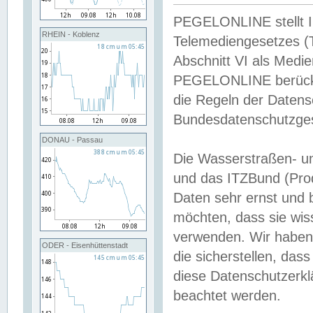
PEGELONLINE stellt Inh
RHEIN - Koblenz
Telemediengesetzes (
Abschnitt VI als Medie
PEGELONLINE berücksi
die Regeln der Date
Bundesdatenschutzge
DONAU - Passau
Die Wasserstraßen- u
und das ITZBund (Pro
Daten sehr ernst und 
möchten, dass sie wis
verwenden. Wir haben
ODER - Eisenhüttenstadt
die sicherstellen, das
diese Datenschutzerkl
beachtet werden.