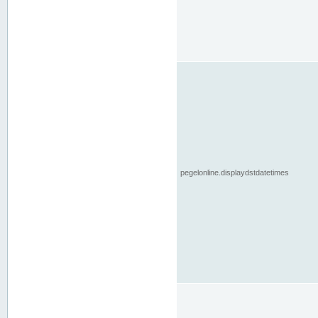
pegelonline.displaydstdatetimes