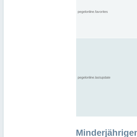
pegelonline.favorites
pegelonline.lastupdate
Minderjährige