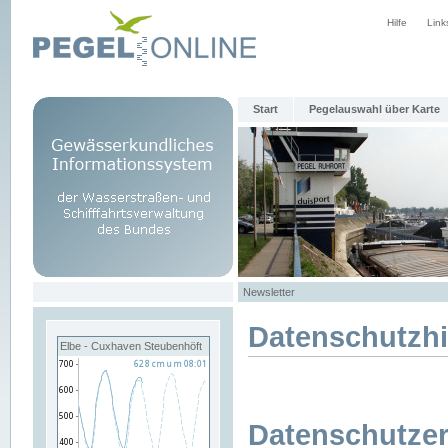
Hilfe
Link
Start
Pegelauswahl über Karte
Newsletter
Datenschutzh
Elbe - Cuxhaven Steubenhöft
Datenschutzer