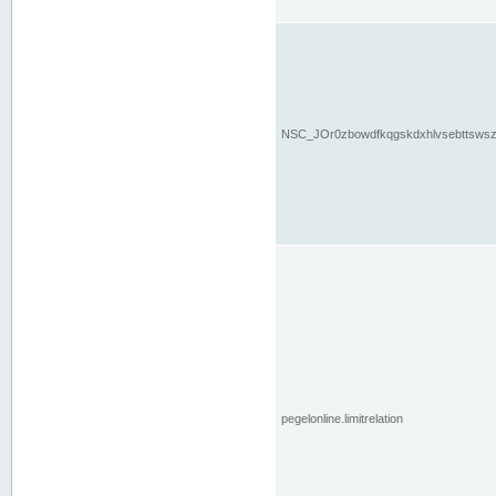
NSC_JOr0zbowdfkqgskdxhlvsebttsws
pegelonline.limitrelation