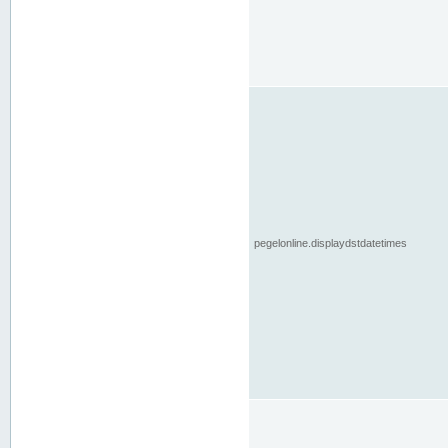
pegelonline.displaydstdatetimes