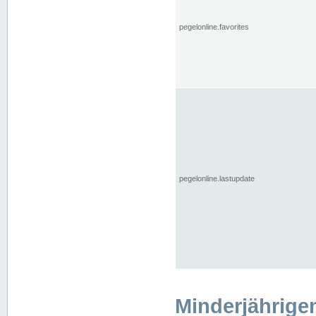
pegelonline.favorites
pegelonline.lastupdate
Minderjährige