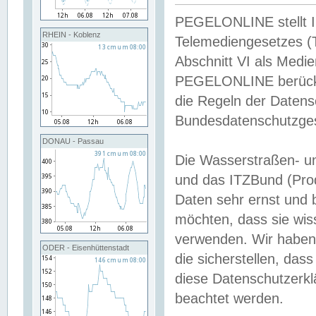
PEGELONLINE stellt Inh
RHEIN - Koblenz
Telemediengesetzes (
Abschnitt VI als Medie
PEGELONLINE berücksi
die Regeln der Date
Bundesdatenschutzge
DONAU - Passau
Die Wasserstraßen- u
und das ITZBund (Pro
Daten sehr ernst und 
möchten, dass sie wis
verwenden. Wir haben
ODER - Eisenhüttenstadt
die sicherstellen, das
diese Datenschutzerkl
beachtet werden.