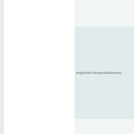
pegelonline.displaydstdatetimes