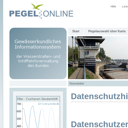
Hilfe
Link
Start
Pegelauswahl über Karte
Newsletter
Datenschutzh
Elbe - Cuxhaven Steubenhöft
Datenschutzer