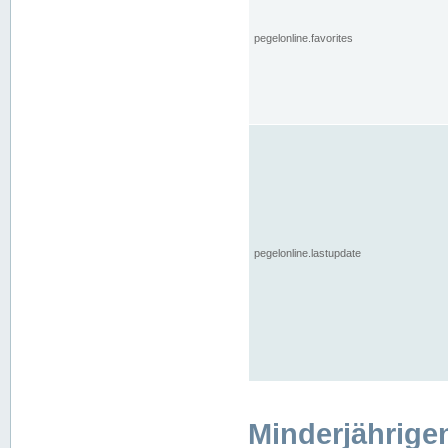
pegelonline.favorites
pegelonline.lastupdate
Minderjährige