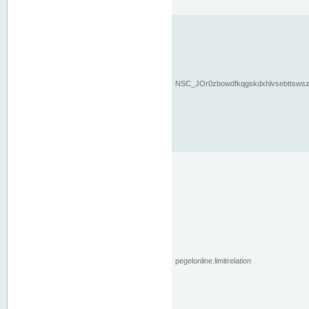
NSC_JOr0zbowdfkqgskdxhlvsebttsws
pegelonline.limitrelation