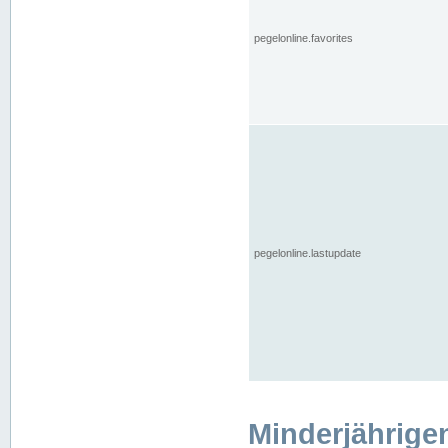
pegelonline.favorites
pegelonline.lastupdate
Minderjährige