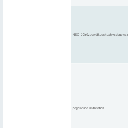
NSC_JOr0zbowdfkqgskdxhlvsebttsws
pegelonline.limitrelation