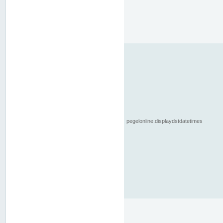
pegelonline.displaydstdatetimes