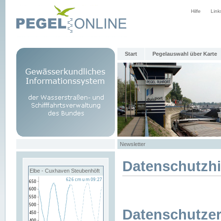
Hilfe
Link
Start
Pegelauswahl über Karte
Newsletter
Datenschutzh
Elbe - Cuxhaven Steubenhöft
Datenschutzer