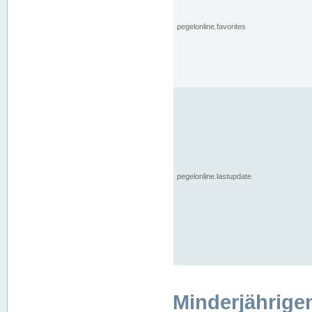
pegelonline.favorites
pegelonline.lastupdate
Minderjährige