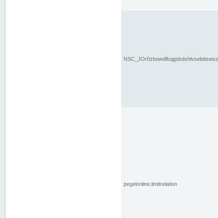
NSC_JOr0zbowdfkqgskdxhlvsebttsws
pegelonline.limitrelation