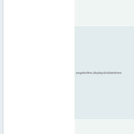
pegelonline.displaydstdatetimes