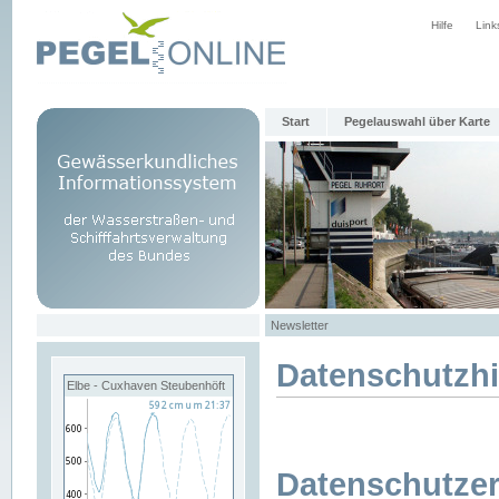
Hilfe
Link
Start
Pegelauswahl über Karte
Newsletter
Datenschutzh
Elbe - Cuxhaven Steubenhöft
Datenschutzer