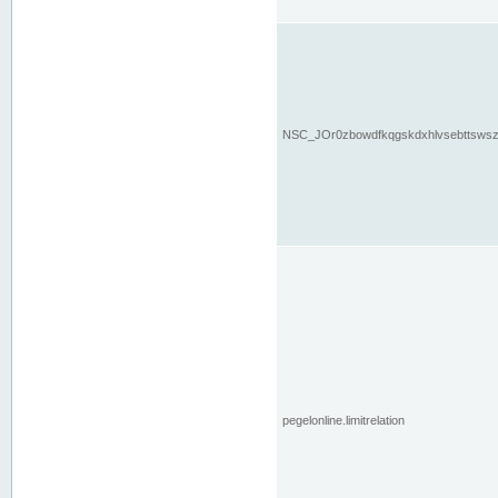
NSC_JOr0zbowdfkqgskdxhlvsebttsws
pegelonline.limitrelation