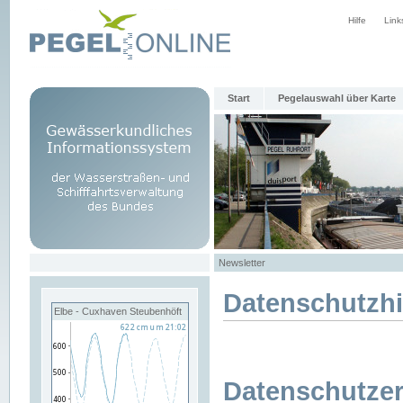
Hilfe
Link
Start
Pegelauswahl über Karte
Newsletter
Datenschutzh
Elbe - Cuxhaven Steubenhöft
Datenschutzer