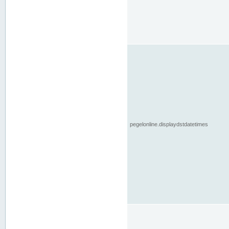
pegelonline.displaydstdatetimes