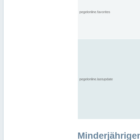
pegelonline.favorites
pegelonline.lastupdate
Minderjährige