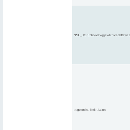
NSC_JOr0zbowdfkqgskdxhlvsebttsws
pegelonline.limitrelation