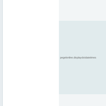
pegelonline.displaydstdatetimes