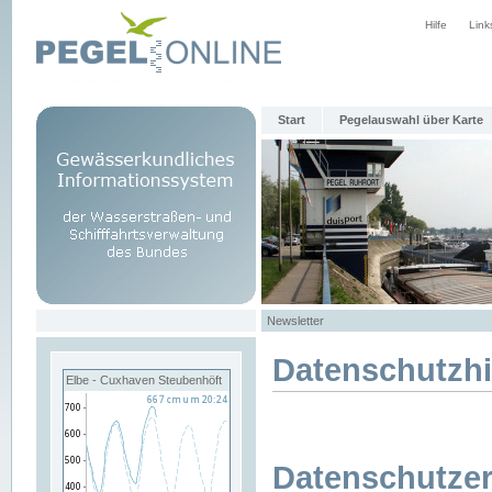
Hilfe
Link
Start
Pegelauswahl über Karte
Newsletter
Datenschutzh
Elbe - Cuxhaven Steubenhöft
Datenschutzer