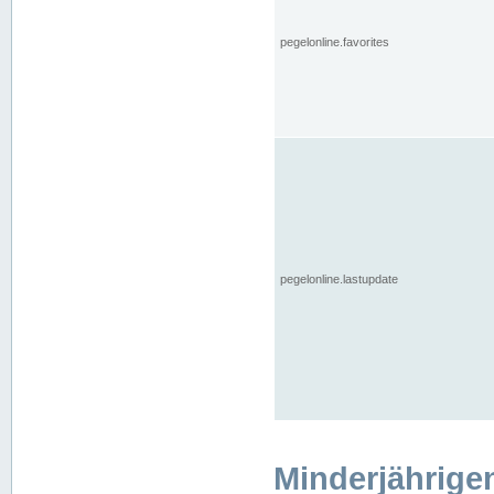
pegelonline.favorites
pegelonline.lastupdate
Minderjährige