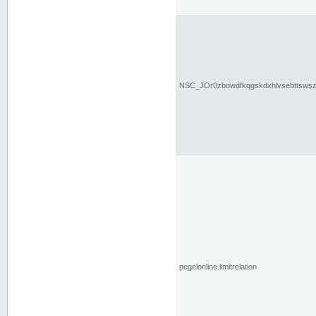
NSC_JOr0zbowdfkqgskdxhlvsebttsws
pegelonline.limitrelation