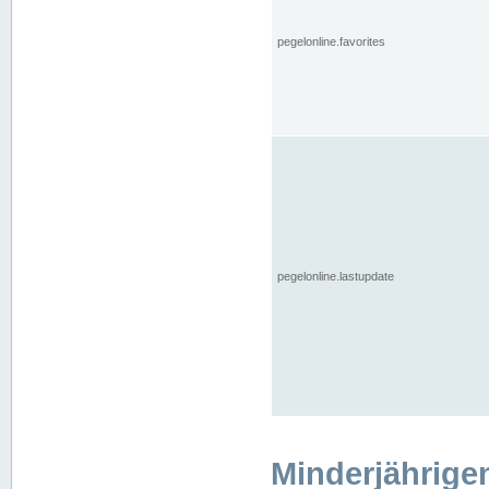
pegelonline.favorites
pegelonline.lastupdate
Minderjährige