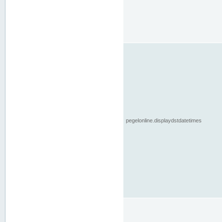
pegelonline.displaydstdatetimes