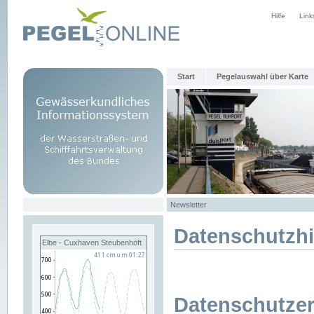
Hilfe
Link
Start
Pegelauswahl über Karte
Newsletter
Datenschutzh
Elbe - Cuxhaven Steubenhöft
Datenschutzer