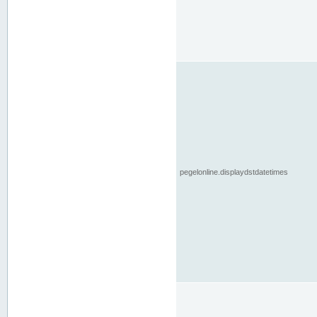
pegelonline.displaydstdatetimes