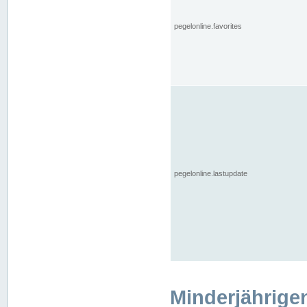
pegelonline.favorites
pegelonline.lastupdate
Minderjährige