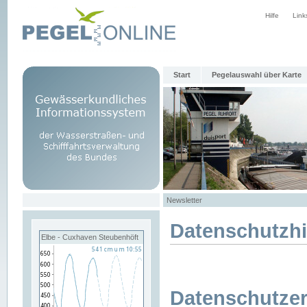
Hilfe
Link
Start
Pegelauswahl über Karte
Newsletter
Datenschutzh
Elbe - Cuxhaven Steubenhöft
Datenschutzer