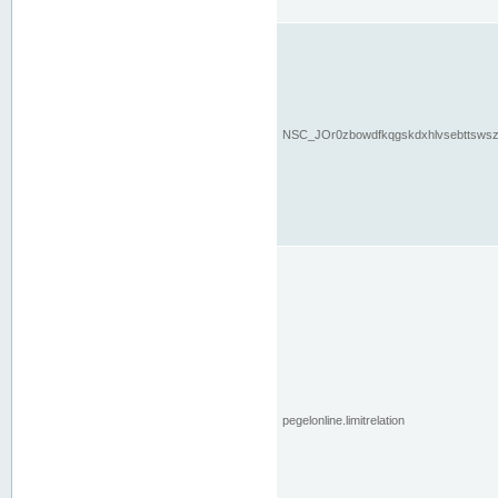
NSC_JOr0zbowdfkqgskdxhlvsebttsws
pegelonline.limitrelation