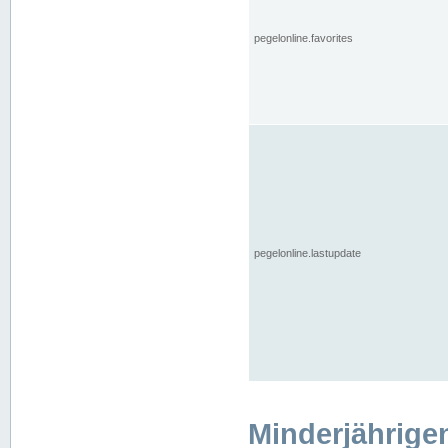
pegelonline.favorites
pegelonline.lastupdate
Minderjährige