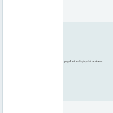
pegelonline.displaydstdatetimes