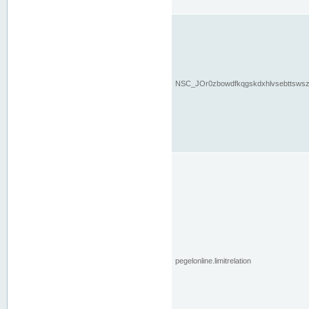
NSC_JOr0zbowdfkqgskdxhlvsebttsws
pegelonline.limitrelation