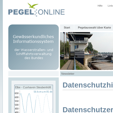
Hilfe
Link
Start
Pegelauswahl über Karte
Newsletter
Datenschutzh
Elbe - Cuxhaven Steubenhöft
Datenschutzer