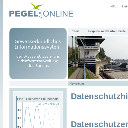
Hilfe
Link
Start
Pegelauswahl über Karte
Newsletter
Datenschutzh
Elbe - Cuxhaven Steubenhöft
Datenschutzer