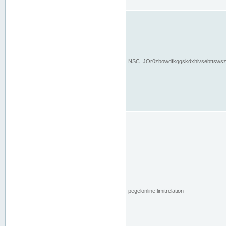
NSC_JOr0zbowdfkqgskdxhlvsebttsws
pegelonline.limitrelation