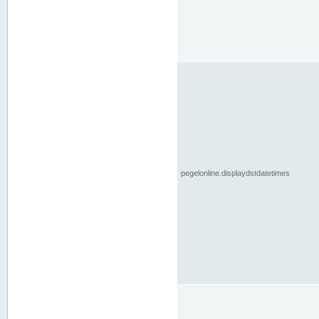
pegelonline.displaydstdatetimes