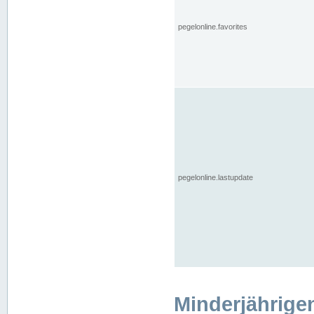
pegelonline.favorites
pegelonline.lastupdate
Minderjährige