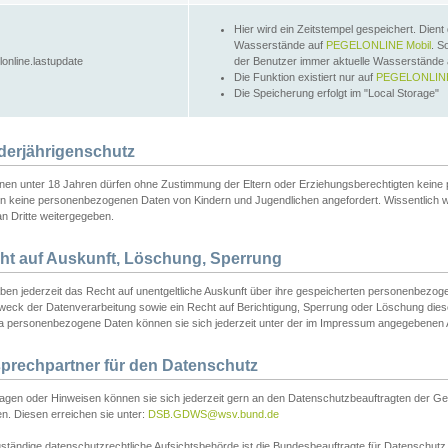
Hier wird ein Zeitstempel gespeichert. Dient
Wasserstände auf
PEGELONLINE Mobil
. S
lonline.lastupdate
der Benutzer immer aktuelle Wasserstände
Die Funktion existiert nur auf
PEGELONLINE
Die Speicherung erfolgt im "Local Storage"
derjährigenschutz
nen unter 18 Jahren dürfen ohne Zustimmung der Eltern oder Erziehungsberechtigten keine
n keine personenbezogenen Daten von Kindern und Jugendlichen angefordert. Wissentlich 
an Dritte weitergegeben.
ht auf Auskunft, Löschung, Sperrung
aben jederzeit das Recht auf unentgeltliche Auskunft über ihre gespeicherten personenbez
weck der Datenverarbeitung sowie ein Recht auf Berichtigung, Sperrung oder Löschung dies
 personenbezogene Daten können sie sich jederzeit unter der im Impressum angegebenen
prechpartner für den Datenschutz
ragen oder Hinweisen können sie sich jederzeit gern an den Datenschutzbeauftragten der Ge
n. Diesen erreichen sie unter:
DSB.GDWS@wsv.bund.de
ständige datenschutzrechtliche Aufsichtsbehörde ist die Bundesbeauftragte für Datenschutz u