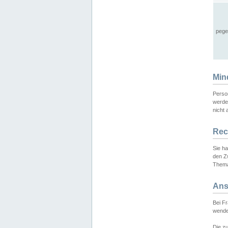
pege
Min
Perso
werde
nicht 
Rec
Sie h
den Z
Thema
Ans
Bei F
wende
Die zu