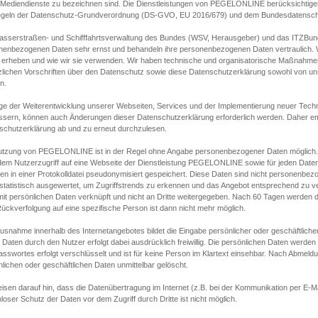
s Mediendienste zu bezeichnen sind. Die Dienstleistungen von PEGELONLINE berücksichtigen
egeln der Datenschutz-Grundverordnung (DS-GVO, EU 2016/679) und dem Bundesdatensc
asserstraßen- und Schifffahrtsverwaltung des Bundes (WSV, Herausgeber) und das ITZBund
nenbezogenen Daten sehr ernst und behandeln ihre personenbezogenen Daten vertraulich. W
 erheben und wie wir sie verwenden. Wir haben technische und organisatorische Maßnahmen g
zlichen Vorschriften über den Datenschutz sowie diese Datenschutzerklärung sowohl von uns
n.
ge der Weiterentwicklung unserer Webseiten, Services und der Implementierung neuer Techn
ssern, können auch Änderungen dieser Datenschutzerklärung erforderlich werden. Daher emp
schutzerklärung ab und zu erneut durchzulesen.
utzung von PEGELONLINE ist in der Regel ohne Angabe personenbezogener Daten möglich.
edem Nutzerzugriff auf eine Webseite der Dienstleistung PEGELONLINE sowie für jeden Dat
en in einer Protokolldatei pseudonymisiert gespeichert. Diese Daten sind nicht personenbez
statistisch ausgewertet, um Zugriffstrends zu erkennen und das Angebot entsprechend zu 
mit persönlichen Daten verknüpft und nicht an Dritte weitergegeben. Nach 60 Tagen werden d
ückverfolgung auf eine spezifische Person ist dann nicht mehr möglich.
Ausnahme innerhalb des Internetangebotes bildet die Eingabe persönlicher oder geschäftlic
 Daten durch den Nutzer erfolgt dabei ausdrücklich freiwillig. Die persönlichen Daten werden
asswortes erfolgt verschlüsselt und ist für keine Person im Klartext einsehbar. Nach Abmel
lichen oder geschäftlichen Daten unmittelbar gelöscht.
isen darauf hin, dass die Datenübertragung im Internet (z.B. bei der Kommunikation per E-Ma
loser Schutz der Daten vor dem Zugriff durch Dritte ist nicht möglich.