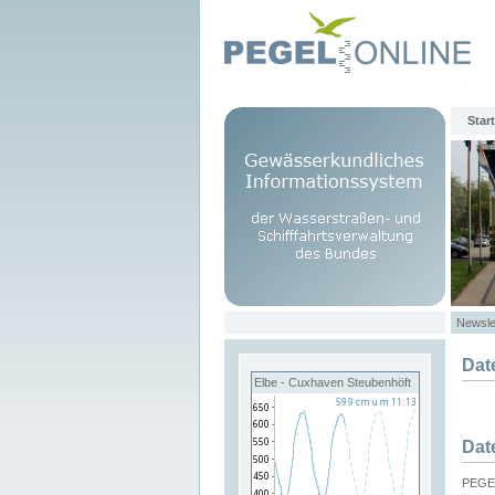
Start
Newsle
Dat
Elbe - Cuxhaven Steubenhöft
Dat
PEGEL