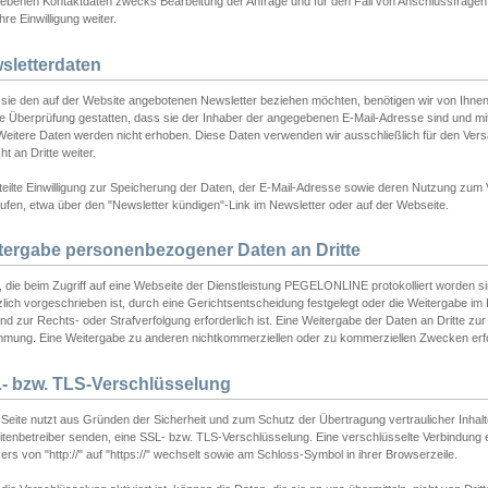
ebenen Kontaktdaten zwecks Bearbeitung der Anfrage und für den Fall von Anschlussfragen b
hre Einwilligung weiter.
sletterdaten
sie den auf der Website angebotenen Newsletter beziehen möchten, benötigen wir von Ihnen
ie Überprüfung gestatten, dass sie der Inhaber der angegebenen E-Mail-Adresse sind und m
 Weitere Daten werden nicht erhoben. Diese Daten verwenden wir ausschließlich für den Ver
cht an Dritte weiter.
teilte Einwilligung zur Speicherung der Daten, der E-Mail-Adresse sowie deren Nutzung zum
ufen, etwa über den "Newsletter kündigen"-Link im Newsletter oder auf der Webseite.
tergabe personenbezogener Daten an Dritte
 die beim Zugriff auf eine Webseite der Dienstleistung PEGELONLINE protokolliert worden sind
lich vorgeschrieben ist, durch eine Gerichtsentscheidung festgelegt oder die Weitergabe im Fa
d zur Rechts- oder Strafverfolgung erforderlich ist. Eine Weitergabe der Daten an Dritte zur 
mmung. Eine Weitergabe zu anderen nichtkommerziellen oder zu kommerziellen Zwecken erfol
- bzw. TLS-Verschlüsselung
Seite nutzt aus Gründen der Sicherheit und zum Schutz der Übertragung vertraulicher Inhalte
eitenbetreiber senden, eine SSL- bzw. TLS-Verschlüsselung. Eine verschlüsselte Verbindung 
rs von "http://" auf "https://" wechselt sowie am Schloss-Symbol in ihrer Browserzeile.