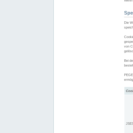
Wenn d
Spe
Die W
speic
Cooki
gespe
von C
gelös
Bei d
beste
PEGEL
ermögl
Coo
JSE