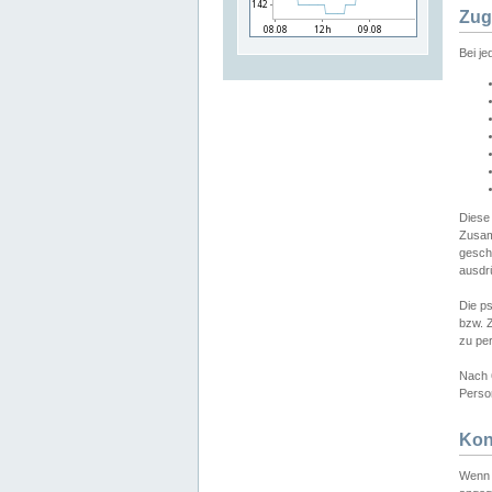
Zug
Bei j
Diese
Zusam
gesch
ausdrü
Die p
bzw. 
zu pe
Nach 
Person
Kon
Wenn 