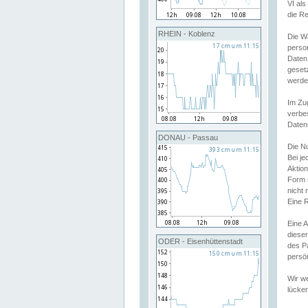
VI al
die R
RHEIN - Koblenz
Die W
perso
Daten
geset
werde
Im Zu
verbe
Daten
DONAU - Passau
Die N
Bei j
Aktion
Form 
nicht 
Eine R
Eine 
dieser
ODER - Eisenhüttenstadt
des P
persön
Wir we
lücken