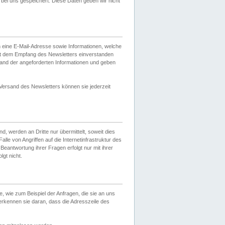
ei uns gespeichert. Diese Daten geben wir nicht
 eine E-Mail-Adresse sowie Informationen, welche
it dem Empfang des Newsletters einverstanden
sand der angeforderten Informationen und geben
 Versand des Newsletters können sie jederzeit
, werden an Dritte nur übermittelt, soweit dies
lle von Angriffen auf die Internetinfrastruktur des
Beantwortung ihrer Fragen erfolgt nur mit ihrer
gt nicht.
, wie zum Beispiel der Anfragen, die sie an uns
erkennen sie daran, dass die Adresszeile des