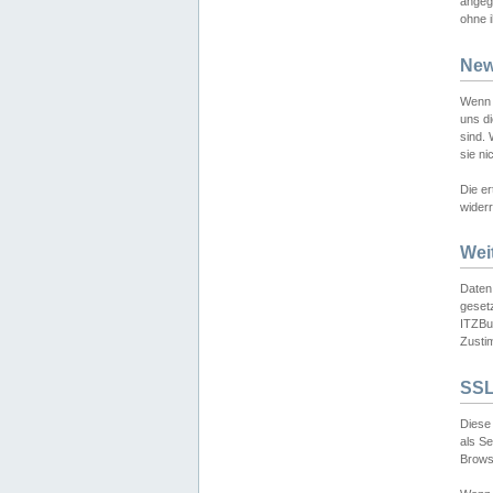
angeg
ohne i
New
Wenn 
uns d
sind.
sie ni
Die er
widerr
Wei
Daten,
gesetz
ITZBun
Zusti
SSL
Diese 
als S
Browse