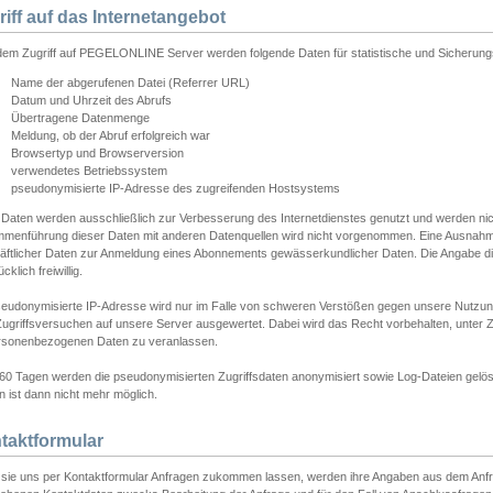
riff auf das Internetangebot
edem Zugriff auf PEGELONLINE Server werden folgende Daten für statistische und Sicherun
Name der abgerufenen Datei (Referrer URL)
Datum und Uhrzeit des Abrufs
Übertragene Datenmenge
Meldung, ob der Abruf erfolgreich war
Browsertyp und Browserversion
verwendetes Betriebssystem
pseudonymisierte IP-Adresse des zugreifenden Hostsystems
 Daten werden ausschließlich zur Verbesserung des Internetdienstes genutzt und werden ni
menführung dieser Daten mit anderen Datenquellen wird nicht vorgenommen. Eine Ausnahme 
äftlicher Daten zur Anmeldung eines Abonnements gewässerkundlicher Daten. Die Angabe die
cklich freiwillig.
seudonymisierte IP-Adresse wird nur im Falle von schweren Verstößen gegen unsere Nutzun
Zugriffsversuchen auf unsere Server ausgewertet. Dabei wird das Recht vorbehalten, unter Z
rsonenbezogenen Daten zu veranlassen.
60 Tagen werden die pseudonymisierten Zugriffsdaten anonymisiert sowie Log-Dateien gelösc
 ist dann nicht mehr möglich.
taktformular
sie uns per Kontaktformular Anfragen zukommen lassen, werden ihre Angaben aus dem Anfrag