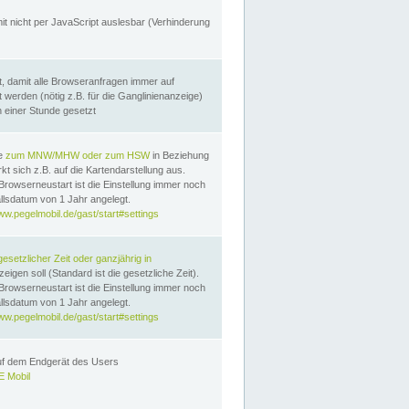
it nicht per JavaScript auslesbar (Verhinderung
, damit alle Browseranfragen immer auf
erden (nötig z.B. für die Ganglinienanzeige)
n einer Stunde gesetzt
te
zum MNW/MHW oder zum HSW
in Beziehung
t sich z.B. auf die Kartendarstellung aus.
Browserneustart ist die Einstellung immer noch
llsdatum von 1 Jahr angelegt.
ww.pegelmobil.de/gast/start#settings
gesetzlicher Zeit oder ganzjährig in
eigen soll (Standard ist die gesetzliche Zeit).
Browserneustart ist die Einstellung immer noch
llsdatum von 1 Jahr angelegt.
ww.pegelmobil.de/gast/start#settings
auf dem Endgerät des Users
 Mobil