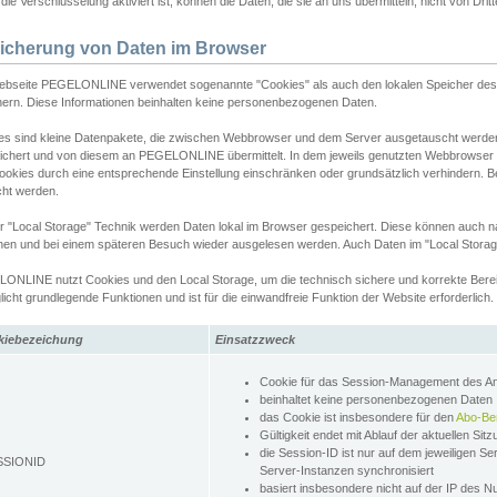
ie Verschlüsselung aktiviert ist, können die Daten, die sie an uns übermitteln, nicht von Dri
icherung von Daten im Browser
ebseite PEGELONLINE verwendet sogenannte "Cookies" als auch den lokalen Speicher des 
hern. Diese Informationen beinhalten keine personenbezogenen Daten.
es sind kleine Datenpakete, die zwischen Webbrowser und dem Server ausgetauscht werde
ichert und von diesem an PEGELONLINE übermittelt. In dem jeweils genutzten Webbrowser
ookies durch eine entsprechende Einstellung einschränken oder grundsätzlich verhindern. B
cht werden.
er "Local Storage" Technik werden Daten lokal im Browser gespeichert. Diese können auch 
hen und bei einem späteren Besuch wieder ausgelesen werden. Auch Daten im "Local Storag
ONLINE nutzt Cookies und den Local Storage, um die technisch sichere und korrekte Bereit
icht grundlegende Funktionen und ist für die einwandfreie Funktion der Website erforderlich.
kiebezeichung
Einsatzzweck
Cookie für das Session-Management des 
beinhaltet keine personenbezogenen Daten
das Cookie ist insbesondere für den
Abo-Be
Gültigkeit endet mit Ablauf der aktuellen Sit
die Session-ID ist nur auf dem jeweiligen Se
SSIONID
Server-Instanzen synchronisiert
basiert insbesondere nicht auf der IP des N