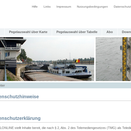
Hilfe
Links
Impressum
Nutzungsbedingungen
Datenschutz
Pegelauswahl über Karte
Pegelauswahl über Tabelle
Abo
Down
tter
enschutzhinweise
enschutzerklärung
ONLINE stellt Inhalte bereit, die nach § 2, Abs. 2 des Telemediengesetzes (TMG) als Teled