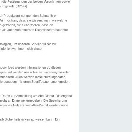
 die Festlegungen der beiden Vorschriften sowie
hutzgesetz (BDSG).
 (Produktion) nehmen den Schutz ihrer
ir möchten, dass sie wissen, wann wir welche
etroffen, die sicherstellen, dass die
 als auch von externen Dienstleistern beachtet
ologien, um unseren Service für sie zu
fehlen wir Ihnen, sich diese
endownload werden Informationen zu diesen
ogen und werden ausschließlich in anonymisierter
verbessern. Auch werden diese Nutzungsdaten
ie pseudonymisierten Zugriffsdaten anonymisiert.
her Daten zur Anmeldung am Abo-Dienst. Die Angabe
 nicht an Dritte weitergegeben. Die Speicherung
dung eines Nutzers vom Abo-Dienst werden seine
il) Sicherheitslücken aufweisen kann. Ein