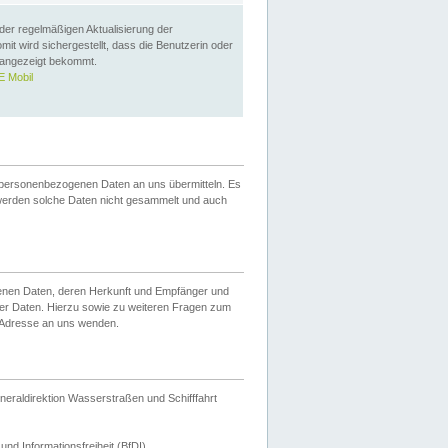
 der regelmäßigen Aktualisierung der
omit wird sichergestellt, dass die Benutzerin oder
 angezeigt bekommt.
 Mobil
 personenbezogenen Daten an uns übermitteln. Es
werden solche Daten nicht gesammelt und auch
ogenen Daten, deren Herkunft und Empfänger und
er Daten. Hierzu sowie zu weiteren Fragen zum
 Adresse an uns wenden.
neraldirektion Wasserstraßen und Schifffahrt
nd Informationsfreiheit (BfDI).