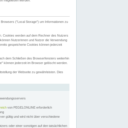
tten mitgelesen werden.
Browsers ("Local Storage") um Informationen zu
n. Cookies werden auf dem Rechner des Nutzers
 können Nutzerinnen und Nutzer die Verwendung
ereits gespeicherte Cookies können jederzeit
nach dem Schließen des Browserfensters weiterhin
e" können jederzeit im Browser gelöscht werden.
stellung der Webseite zu gewährleisten. Dies
Anwendungsservers
reich
von PEGELONLINE erforderlich
zung
rver gültig und wird nicht über verschiedene
utzers oder einer sonstigen auf den tatsächlichen