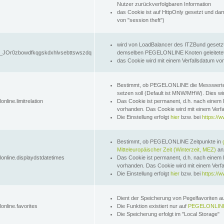
Nutzer zurückverfolgbaren Information
das Cookie ist auf HttpOnly gesetzt und dam
von "session theft")
wird von LoadBalancer des ITZBund gesetzt
JOr0zbowdfkqgskdxhlvsebttswszdq
demselben PEGELONLINE Knoten geleitetet w
das Cookie wird mit einem Verfallsdatum vo
Bestimmt, ob PEGELONLINE die Messwer
setzen soll (Default ist MNW/MHW). Dies wirk
online.limitrelation
Das Cookie ist permanent, d.h. nach einem 
vorhanden. Das Cookie wird mit einem Verfa
Die Einstellung erfolgt
hier
bzw. bei
https://w
Bestimmt, ob PEGELONLINE Zeitpunkte in
Mitteleuropäischer Zeit (Winterzeit, MEZ)
anz
lonline.displaydstdatetimes
Das Cookie ist permanent, d.h. nach einem 
vorhanden. Das Cookie wird mit einem Verfa
Die Einstellung erfolgt
hier
bzw. bei
https://w
Dient der Speicherung von Pegelfavoriten 
online.favorites
Die Funktion existiert nur auf
PEGELONLINE
Die Speicherung erfolgt im "Local Storage"