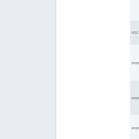
NSC_
pegel
pege
pegel