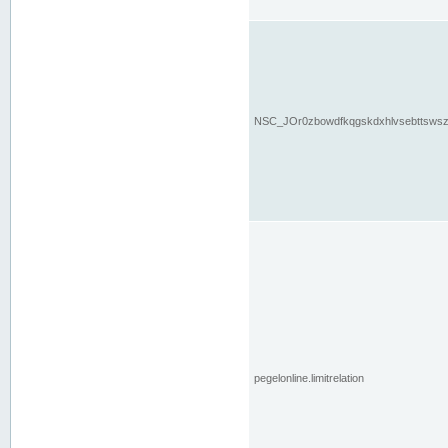
NSC_JOr0zbowdfkqgskdxhlvsebttsws
pegelonline.limitrelation