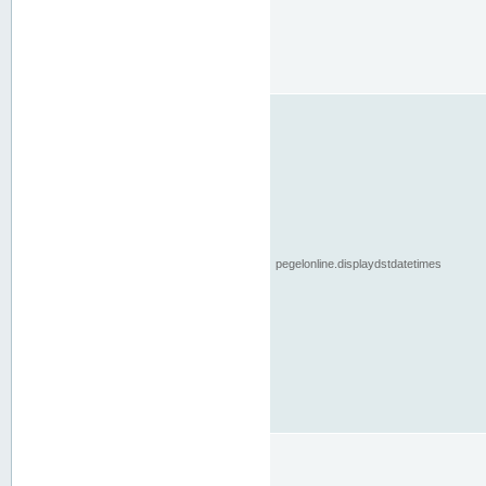
pegelonline.displaydstdatetimes