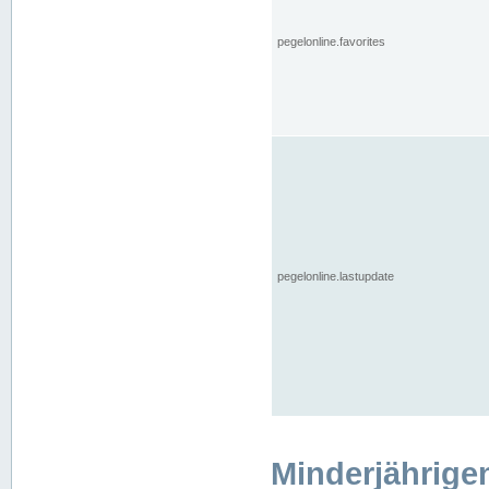
pegelonline.favorites
pegelonline.lastupdate
Minderjährige