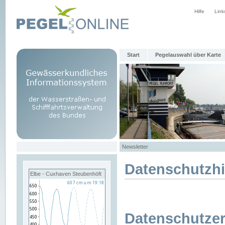
Hilfe
Link
Start
Pegelauswahl über Karte
Newsletter
Datenschutzh
Elbe - Cuxhaven Steubenhöft
Datenschutzer