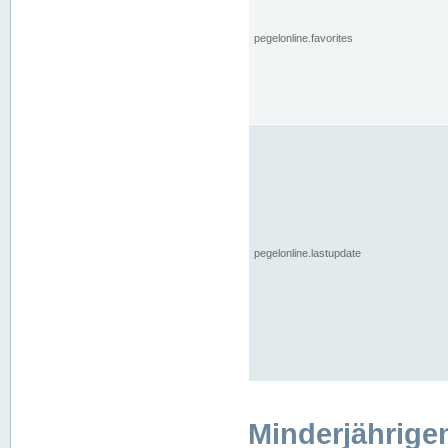
pegelonline.favorites
pegelonline.lastupdate
Minderjährige