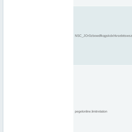
NSC_JOr0zbowdfkqgskdxhlvsebttsws
pegelonline.limitrelation