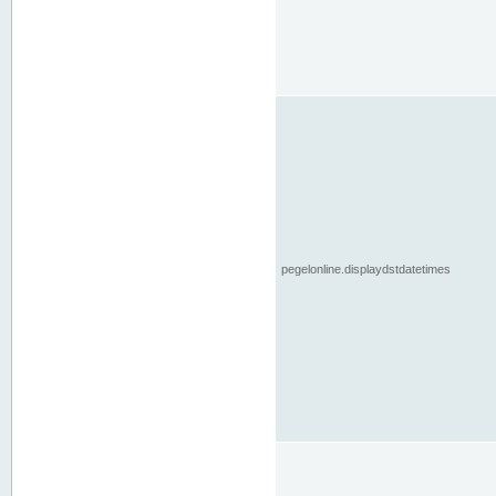
pegelonline.displaydstdatetimes