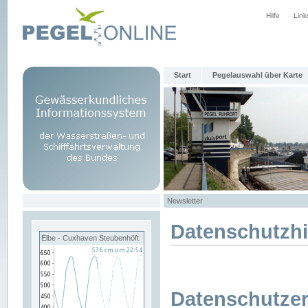
Hilfe
Link
Start
Pegelauswahl über Karte
Newsletter
Datenschutzh
Elbe - Cuxhaven Steubenhöft
Datenschutzer