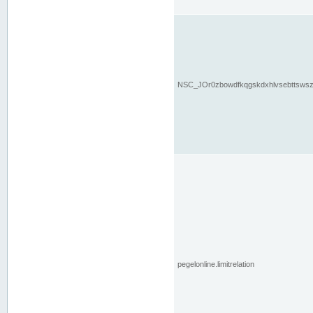
NSC_JOr0zbowdfkqgskdxhlvsebttsws
pegelonline.limitrelation