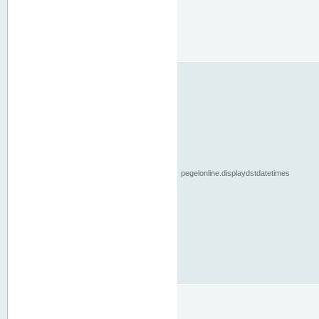
pegelonline.displaydstdatetimes