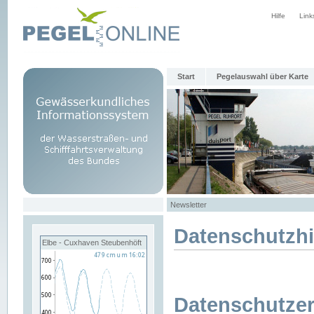
Hilfe
Link
Start
Pegelauswahl über Karte
Newsletter
Datenschutzh
Elbe - Cuxhaven Steubenhöft
Datenschutzer