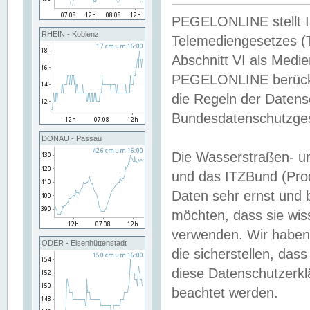
PEGELONLINE stellt Inh
RHEIN - Koblenz
Telemediengesetzes (
Abschnitt VI als Medie
PEGELONLINE berücksi
die Regeln der Date
Bundesdatenschutzge
DONAU - Passau
Die Wasserstraßen- u
und das ITZBund (Pro
Daten sehr ernst und 
möchten, dass sie wis
verwenden. Wir haben
ODER - Eisenhüttenstadt
die sicherstellen, das
diese Datenschutzerkl
beachtet werden.