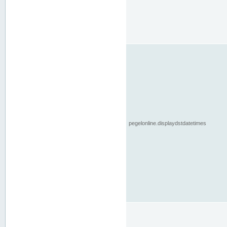
pegelonline.displaydstdatetimes