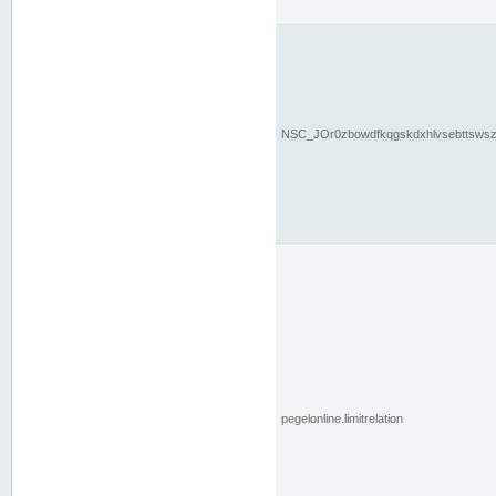
NSC_JOr0zbowdfkqgskdxhlvsebttsws
pegelonline.limitrelation