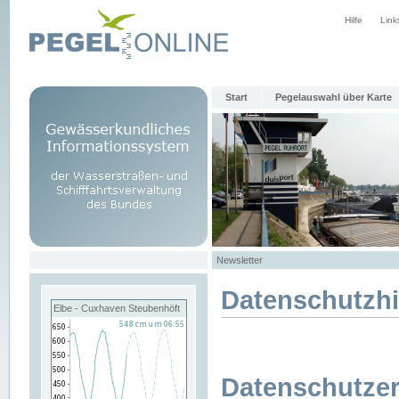
Hilfe
Link
Start
Pegelauswahl über Karte
Newsletter
Datenschutzh
Elbe - Cuxhaven Steubenhöft
Datenschutzer