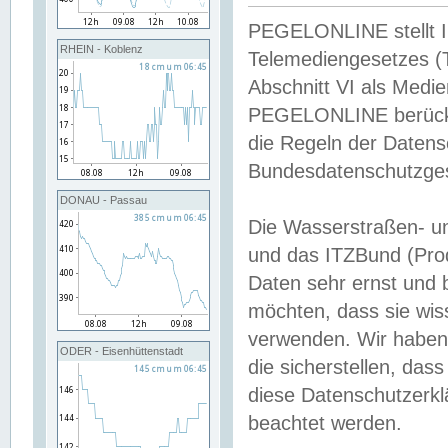
PEGELONLINE stellt Inh
RHEIN - Koblenz
Telemediengesetzes (
Abschnitt VI als Medie
PEGELONLINE berücksi
die Regeln der Date
Bundesdatenschutzge
DONAU - Passau
Die Wasserstraßen- u
und das ITZBund (Pro
Daten sehr ernst und 
möchten, dass sie wis
verwenden. Wir haben
ODER - Eisenhüttenstadt
die sicherstellen, das
diese Datenschutzerkl
beachtet werden.