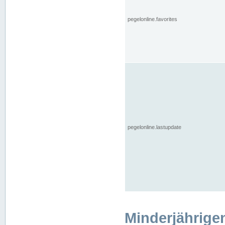
pegelonline.favorites
pegelonline.lastupdate
Minderjährige