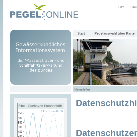
Hilfe
Link
Start
Pegelauswahl über Karte
Newsletter
Datenschutzh
Elbe - Cuxhaven Steubenhöft
Datenschutzer