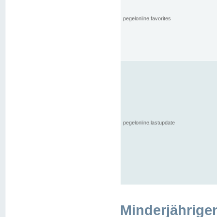
pegelonline.favorites
pegelonline.lastupdate
Minderjährige