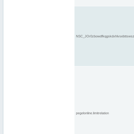
NSC_JOr0zbowdfkqgskdxhlvsebttsws
pegelonline.limitrelation