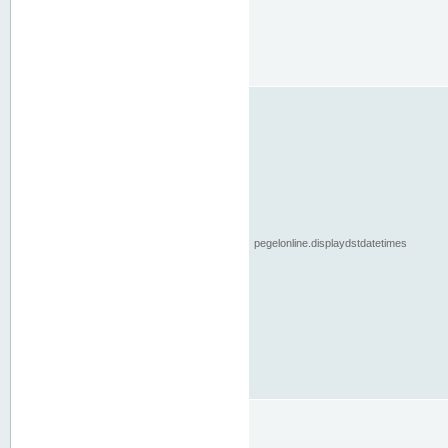
pegelonline.displaydstdatetimes