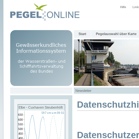
Hilfe
Link
Start
Pegelauswahl über Karte
Newsletter
Datenschutzh
Elbe - Cuxhaven Steubenhöft
Datenschutzer