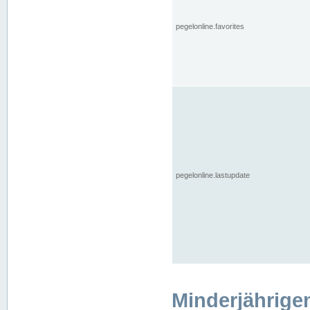
pegelonline.favorites
pegelonline.lastupdate
Minderjährige