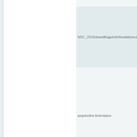
NSC_JOr0zbowdfkqgskdxhlvsebttsws
pegelonline.limitrelation