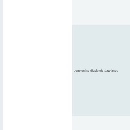
pegelonline.displaydstdatetimes