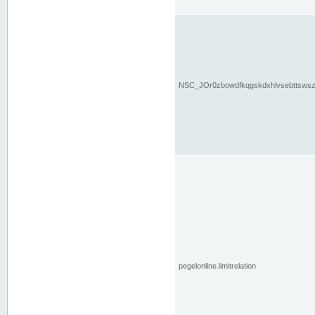
NSC_JOr0zbowdfkqgskdxhlvsebttsws
pegelonline.limitrelation