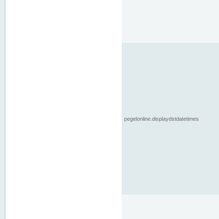
pegelonline.displaydstdatetimes