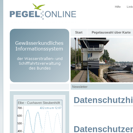
Hilfe
Link
Start
Pegelauswahl über Karte
Newsletter
Datenschutzh
Elbe - Cuxhaven Steubenhöft
Datenschutzer