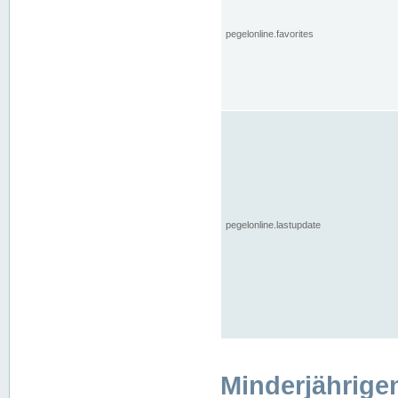
pegelonline.favorites
pegelonline.lastupdate
Minderjährige