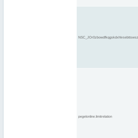
NSC_JOr0zbowdfkqgskdxhlvsebttsws
pegelonline.limitrelation