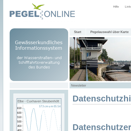
Hilfe
Link
Start
Pegelauswahl über Karte
Newsletter
Datenschutzh
Elbe - Cuxhaven Steubenhöft
Datenschutzer