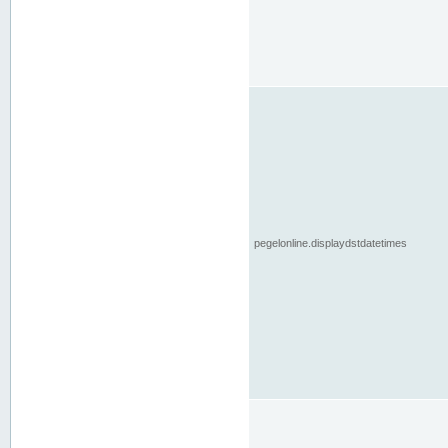
pegelonline.displaydstdatetimes