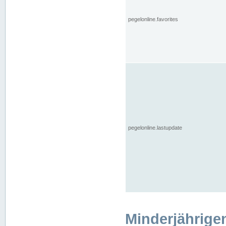
pegelonline.favorites
pegelonline.lastupdate
Minderjährige