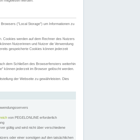
tten mitgelesen werden.
Browsers ("Local Storage") um Informationen zu
n. Cookies werden auf dem Rechner des Nutzers
 können Nutzerinnen und Nutzer die Verwendung
ereits gespeicherte Cookies können jederzeit
nach dem Schließen des Browserfensters weiterhin
e" können jederzeit im Browser gelöscht werden.
stellung der Webseite zu gewährleisten. Dies
Anwendungsservers
reich
von PEGELONLINE erforderlich
zung
rver gültig und wird nicht über verschiedene
utzers oder einer sonstigen auf den tatsächlichen