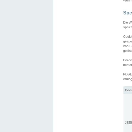
Wenn d
Spe
Die W
speic
Cooki
gespe
von C
gelös
Bei d
beste
PEGEL
ermögl
Coo
JSE