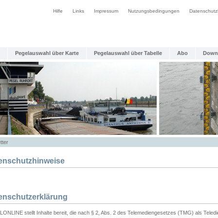
Hilfe
Links
Impressum
Nutzungsbedingungen
Datenschutz
Pegelauswahl über Karte
Pegelauswahl über Tabelle
Abo
Down
tter
enschutzhinweise
enschutzerklärung
ONLINE stellt Inhalte bereit, die nach § 2, Abs. 2 des Telemediengesetzes (TMG) als Teled