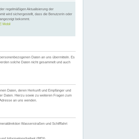
 der regelmäßigen Aktualisierung der
omit wird sichergestellt, dass die Benutzerin oder
 angezeigt bekommt.
 Mobil
 personenbezogenen Daten an uns übermitteln. Es
werden solche Daten nicht gesammelt und auch
ogenen Daten, deren Herkunft und Empfänger und
er Daten. Hierzu sowie zu weiteren Fragen zum
 Adresse an uns wenden.
neraldirektion Wasserstraßen und Schifffahrt
nd Informationsfreiheit (BfDI).