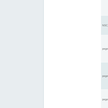
NSC_
pegel
pege
pegel