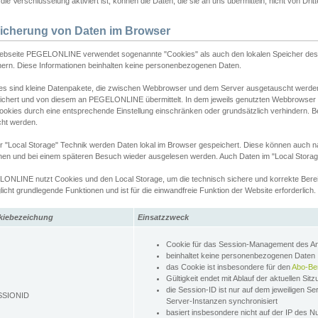
ie Verschlüsselung aktiviert ist, können die Daten, die sie an uns übermitteln, nicht von Dri
icherung von Daten im Browser
ebseite PEGELONLINE verwendet sogenannte "Cookies" als auch den lokalen Speicher des 
hern. Diese Informationen beinhalten keine personenbezogenen Daten.
es sind kleine Datenpakete, die zwischen Webbrowser und dem Server ausgetauscht werde
ichert und von diesem an PEGELONLINE übermittelt. In dem jeweils genutzten Webbrowser
ookies durch eine entsprechende Einstellung einschränken oder grundsätzlich verhindern. B
cht werden.
er "Local Storage" Technik werden Daten lokal im Browser gespeichert. Diese können auch 
hen und bei einem späteren Besuch wieder ausgelesen werden. Auch Daten im "Local Storag
ONLINE nutzt Cookies und den Local Storage, um die technisch sichere und korrekte Bereit
icht grundlegende Funktionen und ist für die einwandfreie Funktion der Website erforderlich.
kiebezeichung
Einsatzzweck
Cookie für das Session-Management des 
beinhaltet keine personenbezogenen Daten
das Cookie ist insbesondere für den
Abo-Be
Gültigkeit endet mit Ablauf der aktuellen Sit
die Session-ID ist nur auf dem jeweiligen Se
SSIONID
Server-Instanzen synchronisiert
basiert insbesondere nicht auf der IP des N