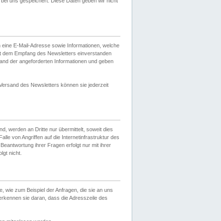
ei uns gespeichert. Diese Daten geben wir nicht
 eine E-Mail-Adresse sowie Informationen, welche
it dem Empfang des Newsletters einverstanden
sand der angeforderten Informationen und geben
 Versand des Newsletters können sie jederzeit
, werden an Dritte nur übermittelt, soweit dies
lle von Angriffen auf die Internetinfrastruktur des
Beantwortung ihrer Fragen erfolgt nur mit ihrer
gt nicht.
, wie zum Beispiel der Anfragen, die sie an uns
erkennen sie daran, dass die Adresszeile des