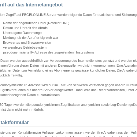
riff auf das Internetangebot
edem Zugriff auf PEGELONLINE Server werden folgende Daten für statistische und Sicherun
Name der abgerufenen Datei (Referrer URL)
Datum und Uhrzeit des Abrufs
Übertragene Datenmenge
Meldung, ob der Abruf erfolgreich war
Browsertyp und Browserversion
verwendetes Betriebssystem
pseudonymisierte IP-Adresse des zugreifenden Hostsystems
 Daten werden ausschließlich zur Verbesserung des Internetdienstes genutzt und werden ni
menführung dieser Daten mit anderen Datenquellen wird nicht vorgenommen. Eine Ausnahme 
äftlicher Daten zur Anmeldung eines Abonnements gewässerkundlicher Daten. Die Angabe die
cklich freiwillig.
seudonymisierte IP-Adresse wird nur im Falle von schweren Verstößen gegen unsere Nutzun
Zugriffsversuchen auf unsere Server ausgewertet. Dabei wird das Recht vorbehalten, unter Z
rsonenbezogenen Daten zu veranlassen.
60 Tagen werden die pseudonymisierten Zugriffsdaten anonymisiert sowie Log-Dateien gelösc
 ist dann nicht mehr möglich.
taktformular
sie uns per Kontaktformular Anfragen zukommen lassen, werden ihre Angaben aus dem Anfrag