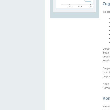
Zug
Bei j
Diese
Zusam
gesch
ausdrü
Die p
bzw. 
zu pe
Nach 
Person
Kon
Wenn 