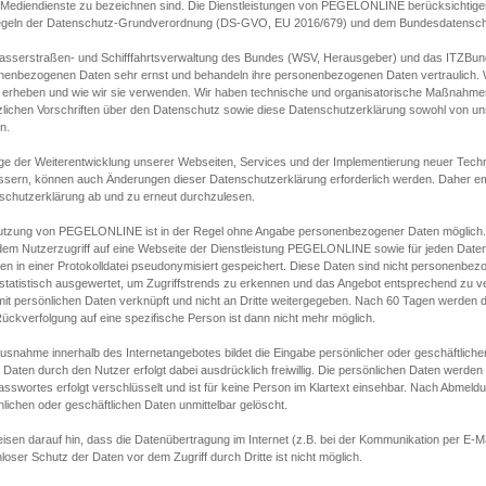
s Mediendienste zu bezeichnen sind. Die Dienstleistungen von PEGELONLINE berücksichtigen
egeln der Datenschutz-Grundverordnung (DS-GVO, EU 2016/679) und dem Bundesdatensc
asserstraßen- und Schifffahrtsverwaltung des Bundes (WSV, Herausgeber) und das ITZBund
nenbezogenen Daten sehr ernst und behandeln ihre personenbezogenen Daten vertraulich. W
 erheben und wie wir sie verwenden. Wir haben technische und organisatorische Maßnahmen g
zlichen Vorschriften über den Datenschutz sowie diese Datenschutzerklärung sowohl von uns
n.
ge der Weiterentwicklung unserer Webseiten, Services und der Implementierung neuer Techn
ssern, können auch Änderungen dieser Datenschutzerklärung erforderlich werden. Daher emp
schutzerklärung ab und zu erneut durchzulesen.
utzung von PEGELONLINE ist in der Regel ohne Angabe personenbezogener Daten möglich.
edem Nutzerzugriff auf eine Webseite der Dienstleistung PEGELONLINE sowie für jeden Dat
en in einer Protokolldatei pseudonymisiert gespeichert. Diese Daten sind nicht personenbez
statistisch ausgewertet, um Zugriffstrends zu erkennen und das Angebot entsprechend zu 
mit persönlichen Daten verknüpft und nicht an Dritte weitergegeben. Nach 60 Tagen werden d
ückverfolgung auf eine spezifische Person ist dann nicht mehr möglich.
Ausnahme innerhalb des Internetangebotes bildet die Eingabe persönlicher oder geschäftlic
 Daten durch den Nutzer erfolgt dabei ausdrücklich freiwillig. Die persönlichen Daten werden
asswortes erfolgt verschlüsselt und ist für keine Person im Klartext einsehbar. Nach Abmel
lichen oder geschäftlichen Daten unmittelbar gelöscht.
isen darauf hin, dass die Datenübertragung im Internet (z.B. bei der Kommunikation per E-Ma
loser Schutz der Daten vor dem Zugriff durch Dritte ist nicht möglich.