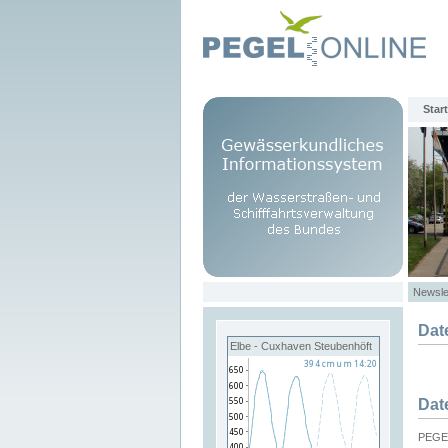
Start
Newsle
Dat
Elbe - Cuxhaven Steubenhöft
Dat
PEGEL