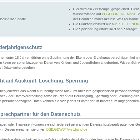
Hier wird ein Zeitstempel gespeichert. Dient
Wasserstände auf
PEGELONLINE Mobil
. S
lonline.lastupdate
der Benutzer immer aktuelle Wasserstände
Die Funktion existiert nur auf
PEGELONLINE
Die Speicherung erfolgt im "Local Storage"
derjährigenschutz
nen unter 18 Jahren dürfen ohne Zustimmung der Eltern oder Erziehungsberechtigten keine
n keine personenbezogenen Daten von Kindern und Jugendlichen angefordert. Wissentlich 
an Dritte weitergegeben.
ht auf Auskunft, Löschung, Sperrung
aben jederzeit das Recht auf unentgeltliche Auskunft über ihre gespeicherten personenbez
weck der Datenverarbeitung sowie ein Recht auf Berichtigung, Sperrung oder Löschung dies
 personenbezogene Daten können sie sich jederzeit unter der im Impressum angegebenen
prechpartner für den Datenschutz
ragen oder Hinweisen können sie sich jederzeit gern an den Datenschutzbeauftragten der Ge
n. Diesen erreichen sie unter:
DSB.GDWS@wsv.bund.de
ständige datenschutzrechtliche Aufsichtsbehörde ist die Bundesbeauftragte für Datenschutz u