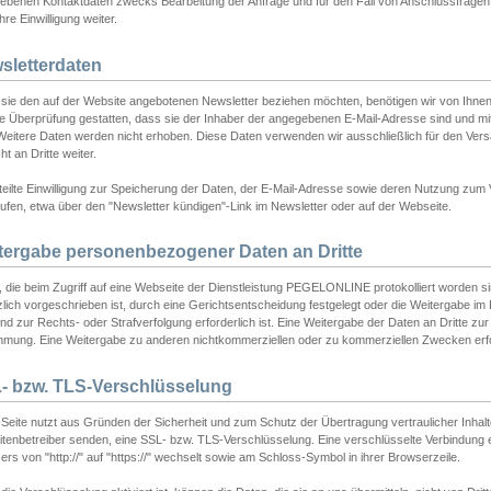
ebenen Kontaktdaten zwecks Bearbeitung der Anfrage und für den Fall von Anschlussfragen b
hre Einwilligung weiter.
sletterdaten
sie den auf der Website angebotenen Newsletter beziehen möchten, benötigen wir von Ihnen
ie Überprüfung gestatten, dass sie der Inhaber der angegebenen E-Mail-Adresse sind und m
 Weitere Daten werden nicht erhoben. Diese Daten verwenden wir ausschließlich für den Ver
cht an Dritte weiter.
teilte Einwilligung zur Speicherung der Daten, der E-Mail-Adresse sowie deren Nutzung zum
ufen, etwa über den "Newsletter kündigen"-Link im Newsletter oder auf der Webseite.
tergabe personenbezogener Daten an Dritte
 die beim Zugriff auf eine Webseite der Dienstleistung PEGELONLINE protokolliert worden sind
lich vorgeschrieben ist, durch eine Gerichtsentscheidung festgelegt oder die Weitergabe im Fa
d zur Rechts- oder Strafverfolgung erforderlich ist. Eine Weitergabe der Daten an Dritte zur 
mmung. Eine Weitergabe zu anderen nichtkommerziellen oder zu kommerziellen Zwecken erfol
- bzw. TLS-Verschlüsselung
Seite nutzt aus Gründen der Sicherheit und zum Schutz der Übertragung vertraulicher Inhalte
eitenbetreiber senden, eine SSL- bzw. TLS-Verschlüsselung. Eine verschlüsselte Verbindung 
rs von "http://" auf "https://" wechselt sowie am Schloss-Symbol in ihrer Browserzeile.