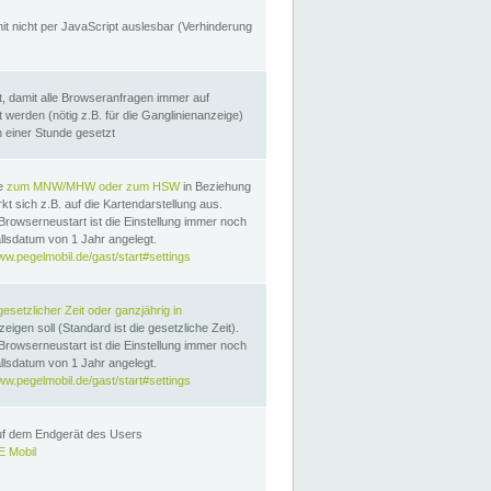
it nicht per JavaScript auslesbar (Verhinderung
, damit alle Browseranfragen immer auf
erden (nötig z.B. für die Ganglinienanzeige)
n einer Stunde gesetzt
te
zum MNW/MHW oder zum HSW
in Beziehung
t sich z.B. auf die Kartendarstellung aus.
Browserneustart ist die Einstellung immer noch
llsdatum von 1 Jahr angelegt.
ww.pegelmobil.de/gast/start#settings
gesetzlicher Zeit oder ganzjährig in
eigen soll (Standard ist die gesetzliche Zeit).
Browserneustart ist die Einstellung immer noch
llsdatum von 1 Jahr angelegt.
ww.pegelmobil.de/gast/start#settings
auf dem Endgerät des Users
 Mobil