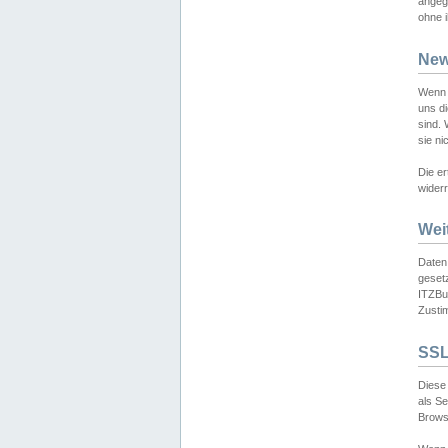
angeg
ohne i
New
Wenn 
uns d
sind.
sie ni
Die er
widerr
Wei
Daten,
gesetz
ITZBun
Zusti
SSL
Diese 
als S
Browse