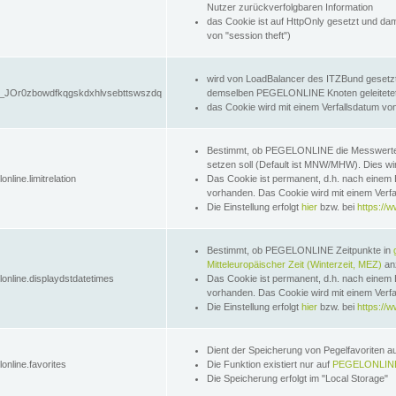
Nutzer zurückverfolgbaren Information
das Cookie ist auf HttpOnly gesetzt und dam
von "session theft")
wird von LoadBalancer des ITZBund gesetzt
JOr0zbowdfkqgskdxhlvsebttswszdq
demselben PEGELONLINE Knoten geleitetet w
das Cookie wird mit einem Verfallsdatum vo
Bestimmt, ob PEGELONLINE die Messwer
setzen soll (Default ist MNW/MHW). Dies wirk
online.limitrelation
Das Cookie ist permanent, d.h. nach einem 
vorhanden. Das Cookie wird mit einem Verfa
Die Einstellung erfolgt
hier
bzw. bei
https://w
Bestimmt, ob PEGELONLINE Zeitpunkte in
Mitteleuropäischer Zeit (Winterzeit, MEZ)
anz
lonline.displaydstdatetimes
Das Cookie ist permanent, d.h. nach einem 
vorhanden. Das Cookie wird mit einem Verfa
Die Einstellung erfolgt
hier
bzw. bei
https://w
Dient der Speicherung von Pegelfavoriten 
online.favorites
Die Funktion existiert nur auf
PEGELONLINE
Die Speicherung erfolgt im "Local Storage"