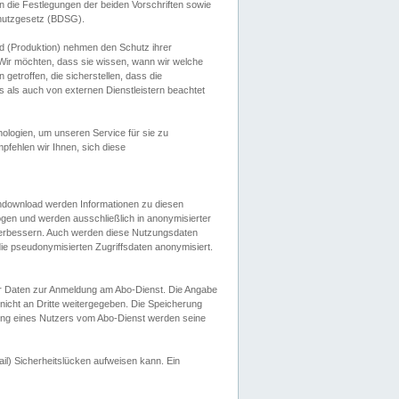
 die Festlegungen der beiden Vorschriften sowie
hutzgesetz (BDSG).
 (Produktion) nehmen den Schutz ihrer
ir möchten, dass sie wissen, wann wir welche
etroffen, die sicherstellen, dass die
 als auch von externen Dienstleistern beachtet
ologien, um unseren Service für sie zu
fehlen wir Ihnen, sich diese
endownload werden Informationen zu diesen
ogen und werden ausschließlich in anonymisierter
verbessern. Auch werden diese Nutzungsdaten
ie pseudonymisierten Zugriffsdaten anonymisiert.
her Daten zur Anmeldung am Abo-Dienst. Die Angabe
 nicht an Dritte weitergegeben. Die Speicherung
dung eines Nutzers vom Abo-Dienst werden seine
il) Sicherheitslücken aufweisen kann. Ein