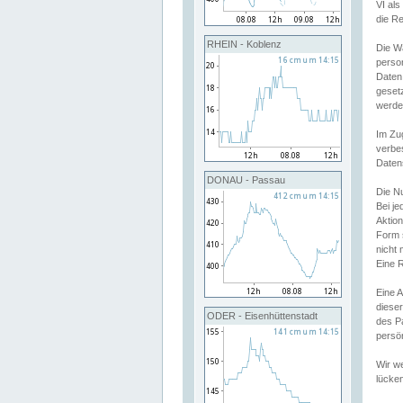
VI al
die R
RHEIN - Koblenz
Die W
perso
Daten
geset
werde
Im Zu
verbe
Daten
DONAU - Passau
Die N
Bei j
Aktion
Form 
nicht 
Eine R
Eine 
dieser
ODER - Eisenhüttenstadt
des P
persön
Wir we
lücken