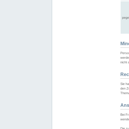
pege
Min
Perso
werde
nicht 
Rec
Sie h
den Z
Thema
Ans
Bei F
wende
Die zu